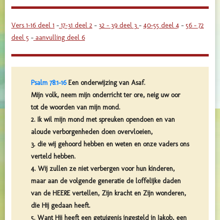
Vers 1-16 deel 1
–
17-31 deel 2
–
32 – 39 deel 3
–
40-55 deel 4
–
56 – 72
deel 5
–
aanvulling deel 6
Psalm 78:1-16
Een onderwijzing van Asaf.
Mijn volk, neem mijn onderricht ter ore, neig uw oor
tot de woorden van mijn mond.
2. Ik wil mijn mond met spreuken opendoen en van
aloude verborgenheden doen overvloeien,
3. die wij gehoord hebben en weten en onze vaders ons
verteld hebben.
4. Wij zullen ze niet verbergen voor hun kinderen,
maar aan de volgende generatie de loffelijke daden
van de HEERE vertellen, Zijn kracht en Zijn wonderen,
die Hij gedaan heeft.
5. Want Hij heeft een getuigenis ingesteld in Jakob, een