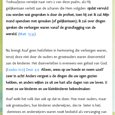
Yeshua/Jezus verwijst naar vers 2 van deze psalm, als Hij
gelijkenissen vertelt aan de scharen die Hem volgden:
opdat vervuld
zou worden wat gesproken is door de profeet, toen hij zei: Ik zal Mijn
mond opendoen met spreuken (of gelijkenissen); Ik zal over dingen
spreken die verborgen waren vanaf de grondlegging van de
wereld.
(
Matt. 13:35
)
Nu brengt Asaf geen heilsfeiten in herinnering die verborgen waren,
tenzij deze niet door de ouders en grootouders waren doorverteld
aan de kinderen. Het doorvertellen is eveneens een gebod van God.
(
Exodus 10:2
)
Deut. 4:9
Alleen, wees op uw hoede en neem uzelf
zeer in acht! Anders vergeet u de dingen die uw ogen gezien
hebben, en anders wijken ze uit uw hart alle dagen van uw leven. U
moet ze uw kinderen en uw kleinkinderen bekendmaken:
Asaf wekt het volk dan ook op dat te doen. Hoe meer ouders, maar
ook grootouders, hun kinderen onderwijzen, des te beter is het;
dominees en onderwijzers waren nooit bedoeld als vervanging van