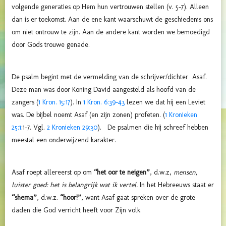
volgende generaties op Hem hun vertrouwen stellen (v. 5-7). Alleen
dan is er toekomst. Aan de ene kant waarschuwt de geschiedenis ons
om niet ontrouw te zijn. Aan de andere kant worden we bemoedigd
door Gods trouwe genade.
De psalm begint met de vermelding van de schrijver/dichter Asaf.
Deze man was door Koning David aangesteld als hoofd van de
zangers (
1 Kron. 15:17
). In
1 Kron. 6:39-43
lezen we dat hij een Leviet
was. De bijbel noemt Asaf (en zijn zonen) profeten. (
1 Kronieken
25:1
:1-7. Vgl.
2 Kronieken 29:30
). De psalmen die hij schreef hebben
meestal een onderwijzend karakter.
Asaf roept allereerst op om
“het oor te neigen”
, d.w.z,
mensen,
luister goed: het is belangrijk wat ik vertel.
In het Hebreeuws staat er
“shema”
, d.w.z.
“hoor!”
, want Asaf gaat spreken over de grote
daden die God verricht heeft voor Zijn volk.