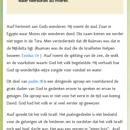
water neerstorten als rivieren.
Asaf herinnert aan Gods wonderen. Hij noemt de stad Zoan in
Egypte waar Mozes zijn wonderen deed. Die naam komen we eerder
niet tegen in de Tora. Men veronderstelt dat dit Raämses was dat in
de Nijldelta ligt. (Raamses was de stad die de Israëlieten hielpen
bouwen:
Exodus 1:11
) Asaf noemt de splitsing van de zee, de wolk
en de vuurkolom waarin God het volk begeleidde. Hij verhaalt hoe
God op wonderlijke wijze zorgde voor voedsel en water.
Dit deel van
psalm 78
is een dringende oproep om voortdurend de
grote daden van God te gedenken erover te spreken en ervan te
getuigen. Die oproep was er niet voor het eerst in de tijd van koning
David. God had het volk er al veel eerder op gewezen:
Asaf spreekt tot het volk Israël. Het psalmgedeelte is niet bedoeld
voor de gelovigen uit de heidenen om te oordelen dat het volk Israël
toch wel heel slecht was. Het was een oproep in “eigen huis”. Asaf