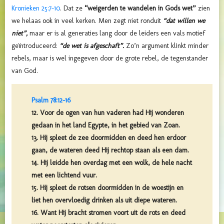
Kronieken 25:7-10
. Dat ze
“weigerden te wandelen in Gods wet”
zien
we helaas ook in veel kerken. Men zegt niet ronduit
“dat willen we
niet”,
maar er is al generaties lang door de leiders een vals motief
geïntroduceerd:
“de wet is afgeschaft”.
Zo’n argument klinkt minder
rebels, maar is wel ingegeven door de grote rebel, de tegenstander
van God.
Psalm 78:12-16
12. Voor de ogen van hun vaderen had Hij wonderen
gedaan in het land Egypte, in het gebied van Zoan.
13. Hij spleet de zee doormidden en deed hen erdoor
gaan, de wateren deed Hij rechtop staan als een dam.
14. Hij leidde hen overdag met een wolk, de hele nacht
met een lichtend vuur.
15. Hij spleet de rotsen doormidden in de woestijn en
liet hen overvloedig drinken als uit diepe wateren.
16. Want Hij bracht stromen voort uit de rots en deed