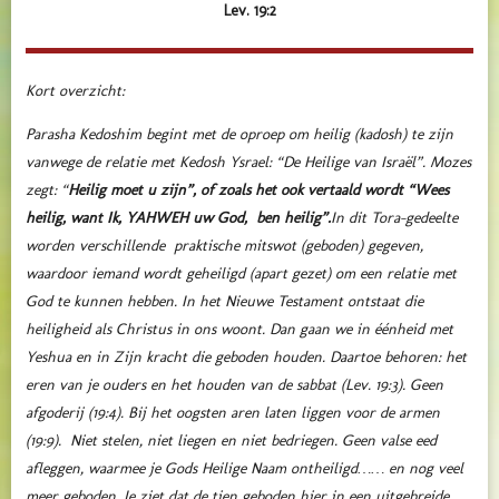
Lev. 19:2
Kort overzicht:
Parasha Kedoshim begint met de oproep om heilig (kadosh) te zijn
vanwege de relatie met Kedosh Ysrael: “De Heilige van Israël”. Mozes
zegt: “
Heilig moet u zijn”,
of zoals het ook vertaald wordt
“Wees
heilig, want Ik, YAHWEH uw God, ben heilig”.
In dit Tora-gedeelte
worden verschillende praktische mitswot (geboden) gegeven,
waardoor iemand wordt geheiligd (apart gezet) om een relatie met
God te kunnen hebben. In het Nieuwe Testament ontstaat die
heiligheid als Christus in ons woont. Dan gaan we in éénheid met
Yeshua en in Zijn kracht die geboden houden. Daartoe behoren: het
eren van je ouders en het houden van de sabbat (Lev. 19:3). Geen
afgoderij (19:4). Bij het oogsten aren laten liggen voor de armen
(19:9). Niet stelen, niet liegen en niet bedriegen. Geen valse eed
afleggen, waarmee je Gods Heilige Naam ontheiligd…… en nog veel
meer geboden. Je ziet dat de tien geboden hier in een uitgebreide