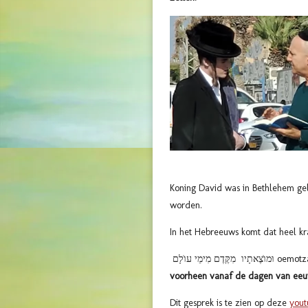
Koning David was in Bethlehem g
worden.
In het Hebreeuws komt dat heel kr
 מִימֵי עוֺלָם
voorheen vanaf de dagen van eeu
Dit gesprek is te zien op deze
yout