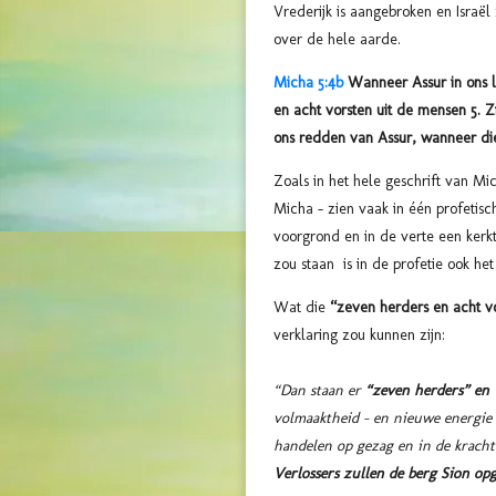
Vrederijk is aangebroken en Israël
over de hele aarde.
Micha 5:4b
Wanneer Assur in ons l
en acht vorsten uit de mensen 5. 
ons redden van Assur, wanneer die
Zoals in het hele geschrift van Mi
Micha - zien vaak in één profetisch
voorgrond en in de verte een kerk
zou staan is in de profetie ook he
Wat die
“zeven herders en acht v
verklaring zou kunnen zijn:
“Dan staan er
“zeven herders” en 
volmaaktheid – en nieuwe energie –
handelen op gezag en in de kracht 
Verlossers zullen de berg Sion op