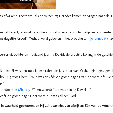
ts afwijkend geciteerd, als de wijzen bij Herodes komen en vragen naar de 
van het brood, oftewel: broodhuis. Brood is voor ons lichamelijk en ons geeste
s dagelijks brood"
. Yeshua werd geboren in het broodhuis. In
Johannes 6:35
ze
ser uit Bethlehem, duizend jaar na David, de grootste koning in de geschie
ak in Israël was een messiaanse rabbi die juist daar van Yeshua ging getuigen.
rabbi). Hij vroeg hem: “Wie was er vóór de grondlegging van de wereld?” De 
jk”.
n bedoeld in
Micha 5:1
?” Antwoord: “dat was koning David…”
n vóór de grondlegging der wereld, dat is alleen God” .
in waarheid gezworen, en Hij zal daar niet van afwijken: Eén van de vrucht 