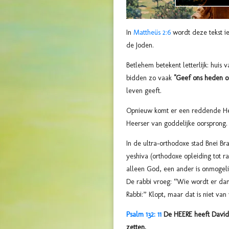
In
Mattheüs 2:6
wordt deze tekst ie
de Joden.
Betlehem betekent letterlijk: huis 
bidden zo vaak
"Geef ons heden on
leven geeft.
Opnieuw komt er een reddende Heer
Heerser van goddelijke oorsprong.
In de ultra-orthodoxe stad Bnei Br
yeshiva (orthodoxe opleiding tot 
alleen God, een ander is onmogeli
De rabbi vroeg: “Wie wordt er da
Rabbi:” Klopt, maar dat is niet va
Psalm 132: 11
De HEERE heeft David 
zetten.