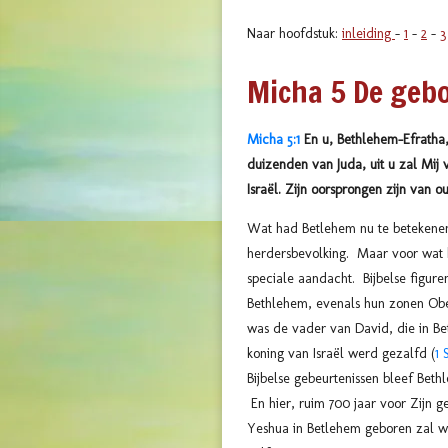
Naar hoofdstuk:
inleiding
-
1
-
2
-
3
Micha 5 De gebo
Micha 5:1
En u, Bethlehem-Efratha, 
duizenden van Juda, uit u zal Mij 
Israël. Zijn oorsprongen zijn van 
Wat had Betlehem nu te betekenen
herdersbevolking. Maar voor wat k
speciale aandacht. Bijbelse figur
Bethlehem, evenals hun zonen Obed
was de vader van David, die in B
koning van Israël werd gezalfd (
1 
Bijbelse gebeurtenissen bleef Be
En hier, ruim 700 jaar voor Zijn g
Yeshua in Betlehem geboren zal wo