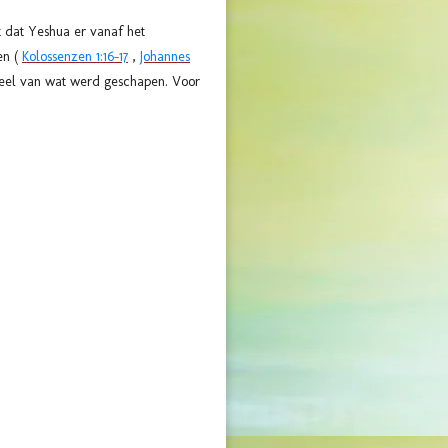
nt dat Yeshua er vanaf het
en (
Kolossenzen 1:16-17
,
Johannes
 deel van wat werd geschapen. Voor