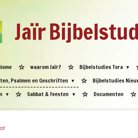
Jaïr
Bijbelstu
Home
waarom Jaïr?
Bijbelstudies Tora
eten, Psalmen en Geschriften
Bijbelstudies Nie
en
Sabbat & feesten
Documenten
ere
!