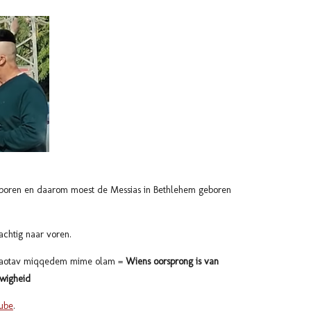
eboren en daarom moest de Messias in Bethlehem geboren
achtig naar voren.
וּמוֺצֶאתָיו מִקֶּדֶם oemotzaotav miqqedem mime olam =
Wiens oorsprong is van
wigheid
ube
.