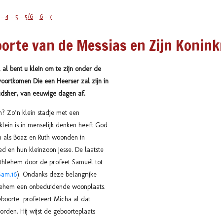
-
4
-
5
-
5/6
-
6
-
7
orte van de Messias en Zijn Konink
al bent u klein om te zijn onder de
voortkomen Die een Heerser zal zijn in
oudsher, van eeuwige dagen af.
? Zo’n klein stadje met een
lein is in menselijk denken heeft God
en als Boaz en Ruth woonden in
 en hun kleinzoon Jesse. De laatste
ethlehem door de profeet Samuël tot
Sam.16
). Ondanks deze belangrijke
thlehem een onbeduidende woonplaats.
eboorte profeteert Micha al dat
rden. Hij wijst de geboorteplaats