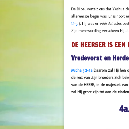
De Bijbel vertelt ons dat Yeshua d
allereerste begin was. Er is nooit
1:1-3
). Hij was er
vóórdat
alles bes
Zijn menswording verscheen Hij a
DE HEERSER IS EEN 
Vredevorst en Herde
Micha 5:2-4a
Daarom zal Hij hen ov
de rest van Zijn broeders zich beke
van de HEERE, in de majesteit van
zal Hij groot zijn tot aan de einde
4a