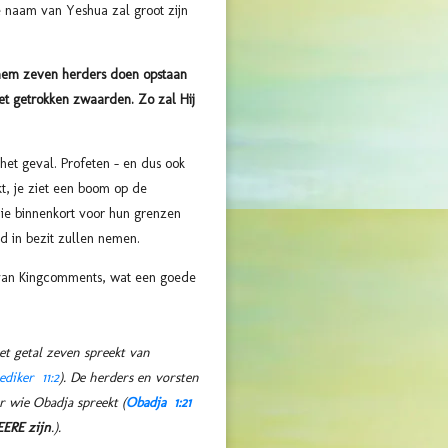
de naam van Yeshua zal groot zijn
 hem zeven herders doen opstaan
et getrokken zwaarden. Zo zal Hij
het geval. Profeten – en dus ook
kt, je ziet een boom op de
die binnenkort voor hun grenzen
nd in bezit zullen nemen.
je van Kingcomments, wat een goede
et getal zeven spreekt van
ediker 11:2
). De herders en vorsten
r wie Obadja spreekt (
Obadja 1:21
EERE zijn
.).