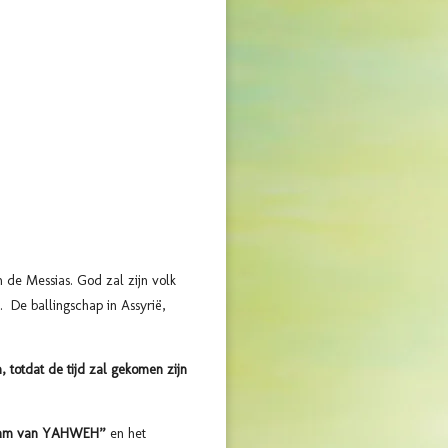
n de Messias. God zal zijn volk
. De ballingschap in Assyrië,
, totdat de tijd zal gekomen zijn
 Naam van YAHWEH”
en het