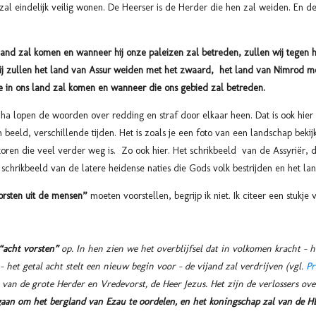
 zal eindelijk veilig wonen. De Heerser is de Herder die hen zal weiden. En 
and zal komen en wanneer hij onze paleizen zal betreden, zullen wij tegen
Zij zullen het land van Assur weiden met het zwaard, het land van Nimrod m
 in ons land zal komen en wanneer die ons gebied zal betreden.
cha lopen de woorden over redding en straf door elkaar heen. Dat is ook hier 
 beeld, verschillende tijden. Het is zoals je een foto van een landschap bekij
toren die veel verder weg is. Zo ook hier. Het schrikbeeld van de Assyriër, 
t schrikbeeld van de latere heidense naties die Gods volk bestrijden en het la
orsten uit de mensen”
moeten voorstellen, begrijp ik niet. Ik citeer een stuk
“acht vorsten”
op. In hen zien we het overblijfsel dat in volkomen kracht – h
 het getal acht stelt een nieuw begin voor – de vijand zal verdrijven (vgl.
Pr
van de grote Herder en Vredevorst, de Heer Jezus. Het zijn de verlossers ove
gaan om het bergland van Ezau te oordelen, en het koningschap zal van de H