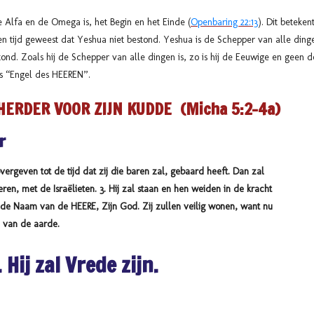
e Alfa en de Omega is, het Begin en het Einde (
Openbaring 22:13
). Dit beteke
 een tijd geweest dat Yeshua niet bestond. Yeshua is de Schepper van alle ding
tond. Zoals hij de Schepper van alle dingen is, zo is hij de Eeuwige en geen
ls “Engel des HEEREN”.
HERDER VOOR ZIJN KUDDE (
Micha 5:2-4a)
r
ergeven tot de tijd dat zij die baren zal, gebaard heeft. Dan zal
ren, met de Israëlieten. 3. Hij zal staan en hen weiden in de kracht
 de Naam van de HEERE, Zijn God. Zij zullen veilig wonen,
want nu
n van de aarde.
. Hij zal Vrede zijn.