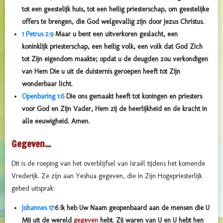
tot een geestelijk huis, tot een heilig
priesters
chap, om geestelijke
offers te brengen, die God welgevallig zijn door Jezus Christus.
1 Petrus 2:9
Maar u bent een uitverkoren geslacht, een
koninklijk
priesters
chap, een heilig volk, een volk dat God Zich
tot Zijn eigendom maakte; opdat u de deugden zou verkondigen
van Hem Die u uit de duisternis geroepen heeft tot Zijn
wonderbaar licht.
Openbaring 1:6
Die ons gemaakt heeft tot koningen en priesters
voor God en Zijn Vader, Hem zij de heerlijkheid en de kracht in
alle eeuwigheid. Amen.
Gegeven...
Dit is de roeping van het overblijfsel van Israël tijdens het komende
Vrederijk. Ze zijn aan Yeshua gegeven, die in Zijn Hogepriesterlijk
gebed uitsprak:
Johannes 17
:
6
Ik heb Uw Naam geopenbaard aan de mensen die U
Mij uit de wereld
gegeven
hebt. Zij waren van U en U hebt hen