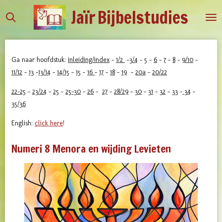
Jaïr
Bijbelstudies
Ga
direct
naar
de
Ga naar hoofdstuk:
inleiding/index
-
1/2
-
3/4
-
5
-
6
-
7
-
8
-
9/10
-
hoofdinhoud
11/12
-
13
-
13/14
-
14/15
-
15
-
16
-
17
-
18
-
19
-
20a
-
20/22
22-25
-
23/24
-
25
-
25-30
-
26
-
27
-
28/29
-
30
-
31
-
32
-
33
-
34
-
35/36
English:
click here
!
Numeri 8 Menora en wijding Levieten