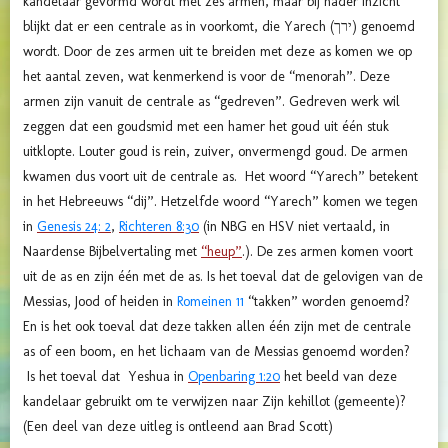
kandelaar gevormd wordt met zes armen, maar bij nader inzicht
blijkt dat er een centrale as in voorkomt, die Yarech (ירך) genoemd
wordt. Door de zes armen uit te breiden met deze as komen we op
het aantal zeven, wat kenmerkend is voor de “menorah”. Deze
armen zijn vanuit de centrale as “gedreven”. Gedreven werk wil
zeggen dat een goudsmid met een hamer het goud uit één stuk
uitklopte. Louter goud is rein, zuiver, onvermengd goud. De armen
kwamen dus voort uit de centrale as. Het woord “Yarech” betekent
in het Hebreeuws “dij”. Hetzelfde woord “Yarech” komen we tegen
in
Genesis 24: 2
,
Richteren 8:30
(in NBG en HSV niet vertaald, in
Naardense Bijbelvertaling met
“heup”
.). De zes armen komen voort
uit de as en zijn één met de as. Is het toeval dat de gelovigen van de
Messias, Jood of heiden in
Romeinen 11
“takken” worden genoemd?
En is het ook toeval dat deze takken allen één zijn met de centrale
as of een boom, en het lichaam van de Messias genoemd worden?
Is het toeval dat Yeshua in
Openbaring 1:20
het beeld van deze
kandelaar gebruikt om te verwijzen naar Zijn kehillot (gemeente)?
(Een deel van deze uitleg is ontleend aan Brad Scott)