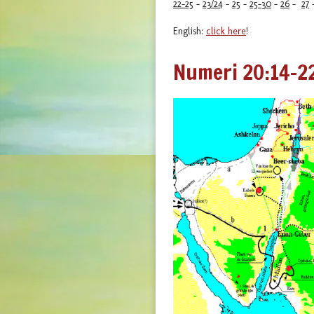
22-25
-
23/24
-
25
-
25-30
-
26
-
27
English:
click here
!
Numeri 20:14-22