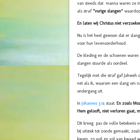
van steeds dat manna waren ze in
als straf
“vurige slangen”
waardoor
En laten wij Christus niet verzo
Nu is het heel gewoon dat er slang
voor hun levensonderhoud.
De kleding en de schoenen waren n
slangen stuurde als oordeel.
Tegelijk met die straf gaf Jahweh
net als ik, waarom een slang om na
ondergang uit.
In
Johannes 3:14
staat:
En zoals Moz
Hem gelooft, niet verloren gaat, 
Dit kreeg pas de volle betekenis 
bij uitstek tot zonde gemaakt, zo
kwam, zo vuil en vol van kwaad 