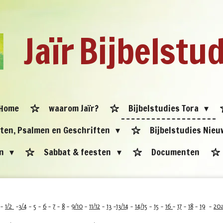
Jaïr
Bijbelstu
Home
waarom Jaïr?
Bijbelstudies Tora
eten, Psalmen en Geschriften
Bijbelstudies Nie
en
Sabbat & feesten
Documenten
-
1/2
-
3/4
-
5
-
6
-
7
-
8
-
9/10
-
11/12
-
13
-
13/14
-
14/15
-
15
-
16
-
17
-
18
-
19
-
20