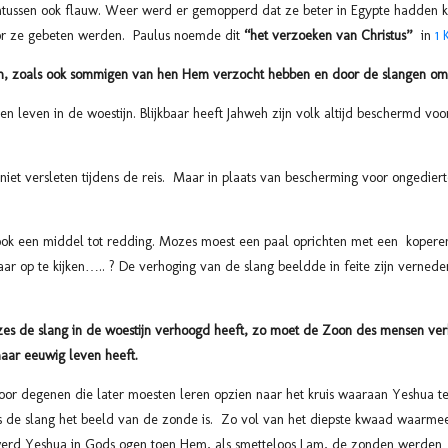
tussen ook flauw. Weer werd er gemopperd dat ze beter in Egypte hadden k
 ze gebeten werden. Paulus noemde dit
“het verzoeken van Christus”
in
1 
eken, zoals ook sommigen van hen Hem verzocht hebben en door de slangen om
en leven in de woestijn. Blijkbaar heeft Jahweh zijn volk altijd beschermd voo
iet versleten tijdens de reis. Maar in plaats van bescherming voor ongedie
 ook een middel tot redding. Mozes moest een paal oprichten met een koperen
ar op te kijken….. ? De verhoging van de slang beeldde in feite zijn vernederi
es de slang in de woestijn verhoogd heeft, zo moet de Zoon des mensen ver
maar eeuwig leven heeft.
voor degenen die later moesten leren opzien naar het kruis waaraan Yeshua 
als de slang het beeld van de zonde is. Zo vol van het diepste kwaad waarme
werd Yeshua in Gods ogen toen Hem, als smetteloos Lam, de zonden werden