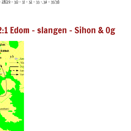
-
28/29
-
30
-
31
-
32
-
33
-
34
-
35/36
:1 Edom - slangen - Sihon & Og