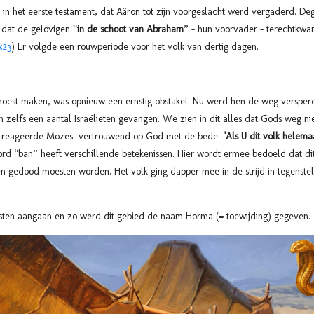
ijk in het eerste testament, dat Aäron tot zijn voorgeslacht werd vergaderd. De
 dat de gelovigen “
in de schoot van Abraham
” – hun voorvader – terechtkwa
:23
)
Er volgde een rouwperiode voor het volk van dertig dagen.
moest maken, was opnieuw een ernstig obstakel. Nu werd hen de weg versperd
 zelfs een aantal Israëlieten gevangen. We zien in dit alles dat Gods weg ni
tie reageerde Mozes vertrouwend op God met de bede:
"Als U dit volk helema
d “ban” heeft verschillende betekenissen. Hier wordt ermee bedoeld dat di
gedood moesten worden. Het volk ging dapper mee in de strijd in tegenstelli
sten aangaan en zo werd dit gebied de naam Horma (= toewijding) gegeven.