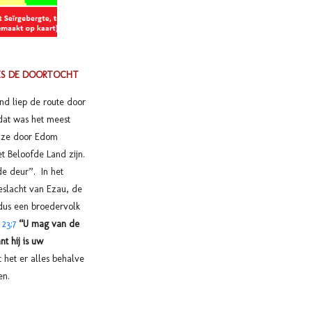
ES DE DOORTOCHT
nd liep de route door
dat was het meest
s ze door Edom
t Beloofde Land zijn.
de deur”. In het
slacht van Ezau, de
dus een broedervolk
 23:7
“U mag van de
t hij is uw
het er alles behalve
den.