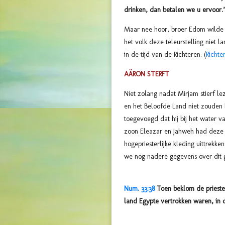
drinken, dan betalen we u ervoor.
Maar nee hoor, broer Edom wilde z
het volk deze teleurstelling niet 
in de tijd van de Richteren. (
Richter
AÄRON STERFT
Niet zolang nadat Mirjam stierf le
en het Beloofde Land niet zouden b
toegevoegd dat hij bij het water
zoon Eleazar en Jahweh had deze
hogepriesterlijke kleding uittrekk
we nog nadere gegevens over dit 
Num. 33:38
Toen beklom de priester 
land Egypte vertrokken waren, in