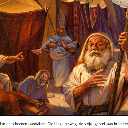
 in de schoenen (sandalen). Die lange omweg, de strijd, gebrek aan brood e