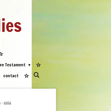
dies
uwe Testament
contact
a
-
20/22