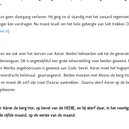
”
e geen doorgang verlenen. Hij ging ze al vijandig met het zwaard tegemoet.
langer kon verdragen. Nu moest Israël om het hele gebergte van Seïr trekken.
en 11
)
zen we ook over het sterven van Aäron. Beiden behoorden ook tot de generati
innengaan. Dit is ongetwijfeld een grote teleurstelling voor beiden geweest.
 van Meriba ongehoorzaam is geweest aan Gods bevel. Aäron moet het hogepri
 overdracht helemaal gearrangeerd. Beiden moesten met Mozes de berg Hor
en en moest dit zelf zijn zoon Eleazar aantrekken. Daarna stierf Aäron op de b
gebeuren:
Aäron de berg Hor, op bevel van de HEERE, en hij stierf daar, in het veertigst
 de vijfde maand, op de eerste van de maand.