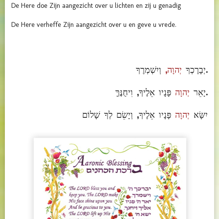
De Here doe Zijn aangezicht over u lichten en zij u genadig
De Here verheffe Zijn aangezicht over u en geve u vrede.
וְיִשְׁמְרֶךָ.
יְבָרֶכְךָ
יְהוָה,
פָּנָיו אֵלֶיךָ, וִיחֻנֶּךָּ.
יָאֵר
יְהוָה
יִשָּׂא
יְהוָה
פָּנָיו אֵלֶיךָ, וְיָשֵׂם לְךָ שָׁלוֹם