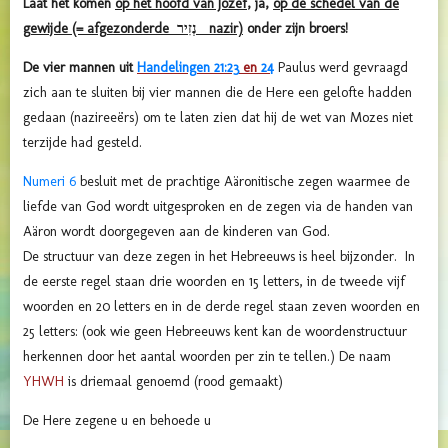
Laat het komen
op het hoofd van Jozef
, ja,
op de schedel van de
gewijde (= afgezonderde נְזִיר nazir)
onder zijn broers!
De vier mannen uit
Handelingen 21:23
en
24
Paulus werd gevraagd
zich aan te sluiten bij vier mannen die de Here een gelofte hadden
gedaan (nazireeërs) om te laten zien dat hij de wet van Mozes niet
terzijde had gesteld.
Numeri 6
besluit met de prachtige Aäronitische zegen waarmee de
liefde van God wordt uitgesproken en de zegen via de handen van
Aäron wordt doorgegeven aan de kinderen van God.
De structuur van deze zegen in het Hebreeuws is heel bijzonder. In
de eerste regel staan drie woorden en 15 letters, in de tweede vijf
woorden en 20 letters en in de derde regel staan zeven woorden en
25 letters: (ook wie geen Hebreeuws kent kan de woordenstructuur
herkennen door het aantal woorden per zin te tellen.) De naam
YHWH
is driemaal genoemd (rood gemaakt)
De Here zegene u en behoede u