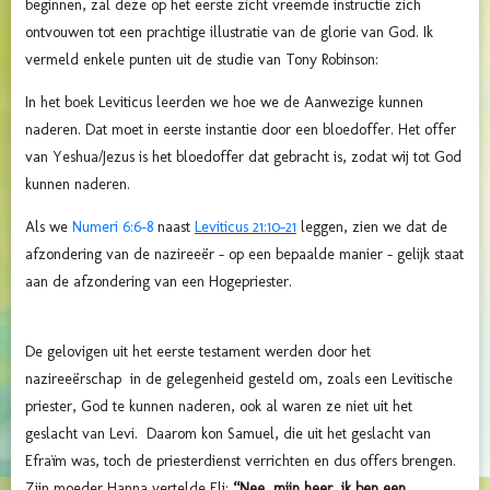
beginnen, zal deze op het eerste zicht vreemde instructie zich
ontvouwen tot een prachtige illustratie van de glorie van God. Ik
vermeld enkele punten uit de studie van Tony Robinson:
In het boek Leviticus leerden we hoe we de Aanwezige kunnen
naderen. Dat moet in eerste instantie door een bloedoffer. Het offer
van Yeshua/Jezus is het bloedoffer dat gebracht is, zodat wij tot God
kunnen naderen.
Als we
Numeri 6:6-8
naast
Leviticus 21:10-21
leggen, zien we dat de
afzondering van de nazireeër - op een bepaalde manier - gelijk staat
aan de afzondering van een Hogepriester.
De gelovigen uit het eerste testament werden door het
nazireeërschap in de gelegenheid gesteld om, zoals een Levitische
priester, God te kunnen naderen, ook al waren ze niet uit het
geslacht van Levi. Daarom kon Samuel, die uit het geslacht van
Efraïm was, toch de priesterdienst verrichten en dus offers brengen.
Zijn moeder Hanna vertelde Eli:
“Nee, mijn heer, ik ben een