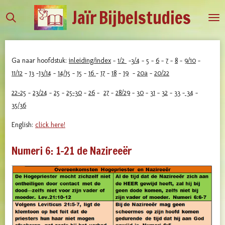
Jaïr
Bijbelstudies
Ga
direct
naar
de
Ga naar hoofdstuk:
inleiding/index
-
1/2
-
3/4
-
5
-
6
-
7
-
8
-
9/10
-
hoofdinhoud
11/12
-
13
-
13/14
-
14/15
-
15
-
16
-
17
-
18
-
19
-
20a
-
20/22
22-25
-
23/24
-
25
-
25-30
-
26
-
27
-
28/29
-
30
-
31
-
32
-
33
-
34
-
35/36
English:
click here!
Numeri 6: 1-21 de Nazireeër