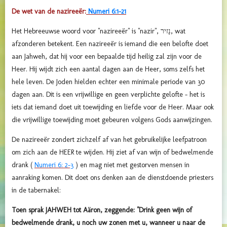
De wet van de nazireeër:
Numeri 6:1-21
Het Hebreeuwse woord voor "nazireeër" is "nazir",
נָזיר
, wat
afzonderen betekent. Een nazireeër is iemand die een belofte doet
aan Jahweh, dat hij voor een bepaalde tijd heilig zal zijn voor de
Heer. Hij wijdt zich een aantal dagen aan de Heer, soms zelfs het
hele leven. De Joden hielden echter een minimale periode van 30
dagen aan. Dit is een vrijwillige en geen verplichte gelofte - het is
iets dat iemand doet uit toewijding en liefde voor de Heer. Maar ook
die vrijwillige toewijding moet gebeuren volgens Gods aanwijzingen.
De nazireeër zondert zichzelf af van het gebruikelijke leefpatroon
om zich aan de HEER te wijden. Hij ziet af van wijn of bedwelmende
drank (
Numeri 6: 2-3
) en mag niet met gestorven mensen in
aanraking komen. Dit doet ons denken aan de dienstdoende priesters
in de tabernakel:
Toen sprak JAHWEH tot Aäron, zeggende: "Drink geen wijn of
bedwelmende drank, u noch uw zonen met u, wanneer u naar de