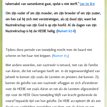
tabernakel van samenkomst gaat, opdat u niet sterft."
Lev 10: 8-11
Om zijn vader of om zijn moeder, om zijn broeder of om zijn zuster,
om hen zal hij zich niet verontreinigen, als zij dood zijn; want het
Nazireërschap van zijn God is op zijn hoofd. Al de dagen van zijn
Nazireërschap is hij de HEERE heilig. (
Numeri 6:7-8
)
Tijdens deze periode van toewijding mocht men de baard niet
scheren en het haar niet knippen. (
Numeri 6:5
)
Met andere woorden, een nazireeër is iemand, niet van de familie
van Aäron, die het verlangen heeft om in de tegenwoordigheid van
Jahweh te kunnen zijn zoals de Levieten en priesters dat kunnen. Zij
kunnen de gelofte van een nazireeër afleggen en zich afzonderen
voor de HEERE net zoals Aäron en net als de Levieten afgezonderd
zijn voor de HEER. Deze toewijding blijft van kracht gedurende de
vooraf bepaalde tijd van hun gelofte. De HERE accepteert dit als een
daad van aanbidding, toewijding aan Hem, net als Aäron en net