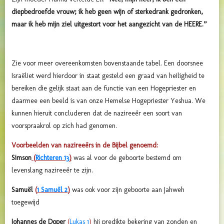
diepbedroefde vrouw; ik heb geen wijn of sterkedrank gedronken,
maar ik heb mijn ziel uitgestort voor het aangezicht van de HEERE.”
Zie voor meer overeenkomsten bovenstaande tabel. Een doorsnee
Israëliet werd hierdoor in staat gesteld een graad van heiligheid te
bereiken die gelijk staat aan de functie van een Hogepriester en
daarmee een beeld is van onze Hemelse Hogepriester Yeshua. We
kunnen hieruit concluderen dat de nazireeër een soort van
voorspraakrol op zich had genomen.
Voorbeelden van nazireeërs in de Bijbel genoemd:
Simson
(
Richteren 13
)
was al voor de geboorte bestemd om
levenslang nazireeër te zijn.
Samuël
(
1 Samuël 2
)
was ook voor zijn geboorte aan Jahweh
toegewijd
Johannes de Doper
(
Lukas 1
)
hij predikte bekering van zonden en