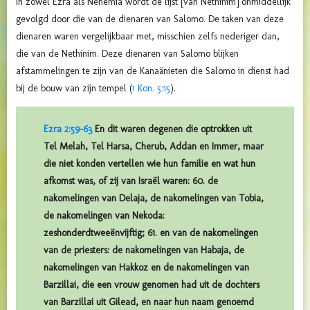
In zowel Ezra als Nehemia wordt de lijst [van Nethinim] onmiddellijk
gevolgd door die van de dienaren van Salomo. De taken van deze
dienaren waren vergelijkbaar met, misschien zelfs nederiger dan,
die van de Nethinim.
Deze dienaren van Salomo blijken
afstammelingen te zijn van de Kanaänieten die Salomo in dienst had
bij de bouw van zijn tempel (
1 Kon. 5:15
).
Ezra 2:59-63
En dit waren degenen die optrokken uit
Tel Melah, Tel Harsa, Cherub, Addan en Immer, maar
die niet konden vertellen wie hun familie en wat hun
afkomst was, of zij van Israël waren: 60. de
nakomelingen van Delaja, de nakomelingen van Tobia,
de nakomelingen van Nekoda:
zeshonderdtweeënvijftig; 61. en van de nakomelingen
van de priesters: de nakomelingen van Habaja, de
nakomelingen van Hakkoz en de nakomelingen van
Barzillai, die een vrouw genomen had uit de dochters
van Barzillai uit Gilead, en naar hun naam genoemd