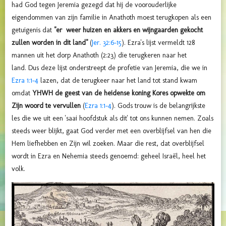
had God tegen Jeremia gezegd dat hij de voorouderlijke
eigendommen van zijn familie in Anathoth moest terugkopen als een
getuigenis dat
"er weer huizen en akkers en wijngaarden gekocht
zullen worden in dit land"
(
Jer. 32:6-15
).
Ezra's lijst vermeldt 128
mannen uit het dorp Anathoth (2:23) die terugkeren naar het
land.
Dus deze lijst onderstreept de profetie van Jeremia, die we in
Ezra 1:1-4
lazen, dat de terugkeer naar het land tot stand kwam
omdat
YHWH de geest van de heidense koning Kores opwekte om
Zijn woord te vervullen
(
Ezra 1:1-4
).
Gods trouw is de belangrijkste
les die we uit een 'saai hoofdstuk als dit' tot ons kunnen nemen. Zoals
steeds weer blijkt, gaat God verder met een overblijfsel van hen die
Hem liefhebben en Zijn wil zoeken.
Maar die rest, dat overblijfsel
wordt in Ezra en Nehemia steeds genoemd:
geheel Israël, heel het
volk.