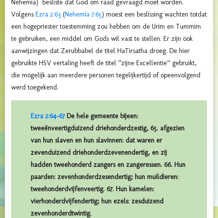
Nehemia) besliste dat God om raad gevraagd moet worden.
Volgens
Ezra 2:63
(
Nehemia 7:65
) moest een beslissing wachten
totdat
een hogepriester toestemming zou hebben om de Urim en Tummim
te gebruiken, een middel om Gods wil vast te stellen.
Er zijn ook
aanwijzingen dat Zerubbabel de titel HaTirsatha droeg. De hier
gebruikte HSV vertaling heeft de titel “zijne Excellentie” gebruikt,
die mogelijk aan meerdere personen tegelijkertijd of opeenvolgend
werd toegekend.
Ezra 2:64-67
De hele gemeente bijeen:
tweeënveertigduizend driehonderdzestig, 65. afgezien
van hun slaven en hun slavinnen: dat waren er
zevenduizend driehonderdzevenendertig, en zij
hadden tweehonderd zangers en zangeressen. 66. Hun
paarden: zevenhonderdzesendertig; hun muildieren:
tweehonderdvijfenveertig. 67. Hun kamelen:
vierhonderdvijfendertig; hun ezels: zesduizend
zevenhonderdtwintig.