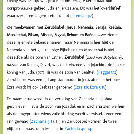
koning was. De tijd was gekomen om terug te keren naar hun
oorspronkelijke gebied Juda en Jeruzalem. Dit was het 'overblijfsel'
waarover Jeremia geprofeteerd had (
Jeremia 23:2
).
die meekwamen met Zerubbabel, Jesua, Nehemia, Seraja, Reëlaja,
Mordechai, Bilsan, Mispar, Bigvai, Rehum en Baëna......
we zien in
deze rij enkele bekende namen, maar Nehemia is hier
niet
de
Nehemia van het gelijknamige Bijbelboek en Mordechai is
niet
dezelfde als de oom van Esther.
Zerubbabel
(
zaad van Babylonië
),
nazaat van Koning David, was de kleinzoon van
Jojachin
, de laatste
koning van
Juda
. (597) Hij was de zoon van
Sealtiël
. (
Haggaï 1:12
)
Zerubbabel was een tijdlang stadhouder in Jeruzalem. In het boek
Ezra wordt hij ook
Sesbazar genoemd (
Ezra 1:8
;
Ezra 5:16
).
De naam Jesua wordt in de vertaling van Zacharia als Joshua
geschreven. Het is de zoon van Jozadak en in Zacharia zien we hem
als de hogepriester wiens vuile kleding wordt verwisseld voor een
rein gewaad (
Zacharia 3:4
). Hij en Zerubbabel vormen de twee
olijftakken naast de olieschaal in
Zacharia 4:11-14
.