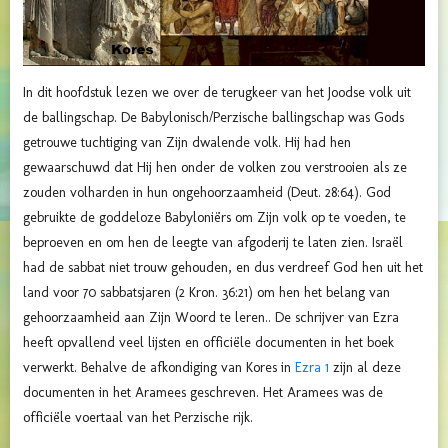
In dit hoofdstuk lezen we over de terugkeer van het Joodse volk uit
de ballingschap. De Babylonisch/Perzische ballingschap was Gods
getrouwe tuchtiging van Zijn dwalende volk.
Hij had hen
gewaarschuwd dat Hij hen onder de volken zou verstrooien als ze
zouden volharden in hun ongehoorzaamheid (Deut.
28:64).
God
gebruikte de goddeloze Babyloniërs om Zijn volk op te voeden, te
beproeven en om hen de leegte van afgoderij te laten zien.
Israël
had de sabbat niet trouw gehouden, en dus verdreef God hen uit het
land voor 70 sabbatsjaren (2 Kron.
36:21) om hen het belang van
gehoorzaamheid aan Zijn Woord te leren..
De schrijver van Ezra
heeft opvallend veel lijsten en officiële documenten in het boek
verwerkt.
Behalve de afkondiging van Kores in
Ezra 1
zijn al deze
documenten in het Aramees geschreven. Het Aramees was de
officiële voertaal van het Perzische rijk.