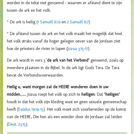
worden in de tekst niet genoemd – waarom er afstand dient te zijn
tussen de ark en het volk.
* De ark is heilig (
1 Samuël 6:19
en
2 Samuël 6:7
)
* De afstand tussen de ark en het volk maakt het mogelijk dat heel
het volk straks vanaf de hoger gelegen oever van de Jordaan ziet
hoe de priesters de rivier in lopen (
Jozua 3:15-17
).
De ark wordt in vers 3 '
de
ark van het Verbond’
genoemd, zoals op
meerdere plaatsen in de Bijbel. In de ark ligt Gods Tora. De Tora
bevat de Verbondsvoorwaarden.
Heilig u, want morgen zal de HEERE wonderen doen in uw
midden.......
Jozua roept het volk op zich te
heiligen
. Dat
‘heiligen’
houdt in dat het volk zijn kleding wast en geen sexuele gemeenschap
heeft (
Exodus 19:14-15
). Het volk moet zich voorbereiden op de komst
van de HEERE, Die hen als een wonder door de Jordaan zal leiden
(
Deut. 23:15
).