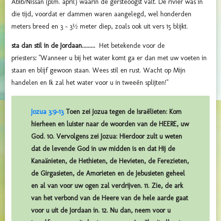
Abib/Nissan (plm. april) waarin de gersteoogst valt. De rivier was in
die tijd, voordat er dammen waren aangelegd, wel honderden
meters breed en 3 - 3½ meter diep, zoals ook uit vers 15 blijkt.
sta dan stil in de Jordaan.........
Het betekende voor de
priesters
:
"Wanneer u bij het water komt ga er dan met uw voeten in
staan en blijf gewoon staan. Wees stil en rust. Wacht op Mijn
handelen en Ik zal het water voor u in tweeën splijten!"
Jozua 3:9-13
Toen zei Jozua tegen de Israëlieten: Kom
hierheen en luister naar de woorden van de HEERE, uw
God. 10. Vervolgens zei Jozua: Hierdoor zult u weten
dat de levende God in uw midden is en dat Hij de
Kanaänieten, de Hethieten, de Hevieten, de Ferezieten,
de Girgasieten, de Amorieten en de Jebusieten geheel
en al van voor uw ogen zal verdrijven. 11. Zie, de ark
van het verbond van de Heere van de hele aarde gaat
voor u uit de Jordaan in. 12. Nu dan, neem voor u