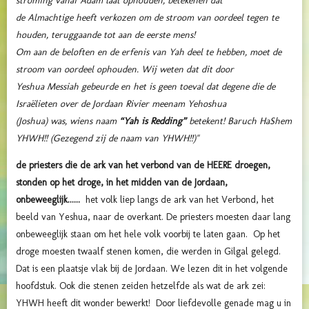
stroming vanaf Adam laat ophouden, betekenen dat
de Almachtige heeft verkozen om de stroom van oordeel tegen te
houden, teruggaande tot aan de eerste mens!
Om aan de beloften en de erfenis van Yah deel te hebben, moet de
stroom van oordeel ophouden. Wij weten dat dit door
Yeshua Messiah gebeurde en het is geen toeval dat degene die de
Israëlieten over de Jordaan Rivier meenam Yehoshua
(Joshua) was, wiens naam
“Yah is Redding”
betekent! Baruch HaShem
YHWH!! (Gezegend zij de naam van YHWH!!)"
de priesters die de ark van het verbond van de HEERE droegen,
stonden op het droge, in het midden van de Jordaan,
onbeweeglijk......
het volk liep langs de ark van het Verbond, het
beeld van Yeshua, naar de overkant. De priesters moesten daar lang
onbeweeglijk staan om het hele volk voorbij te laten gaan.
Op het
droge moesten twaalf stenen komen, die werden in Gilgal gelegd.
Dat is een plaatsje vlak bij de Jordaan. We lezen dit in het volgende
hoofdstuk. Ook die stenen zeiden hetzelfde als wat de ark zei:
YHWH heeft dit wonder bewerkt! Door liefdevolle genade mag u in