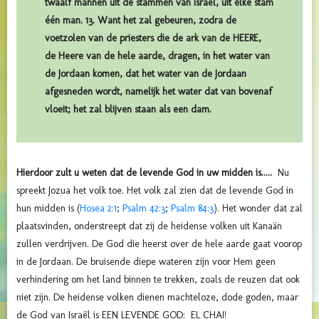
twaalf mannen uit de stammen van Israël, uit elke stam
één man. 13. Want het zal gebeuren, zodra de
voetzolen van de priesters die de ark van de HEERE,
de Heere van de hele aarde, dragen, in het water van
de Jordaan komen, dat het water van de Jordaan
afgesneden wordt, namelijk het water dat van bovenaf
vloeit; het zal blijven staan als een dam.
Hierdoor zult u weten dat de levende God in uw midden is.....
Nu
spreekt Jozua het volk toe. Het volk zal zien dat de levende God in
hun midden is (
Hosea 2:1
;
Psalm 42:3
;
Psalm 84:3
). Het wonder dat zal
plaatsvinden, onderstreept dat zij de heidense volken uit Kanaän
zullen verdrijven. De God die heerst over de hele aarde gaat voorop
in de Jordaan. De bruisende diepe wateren zijn voor Hem geen
verhindering om het land binnen te trekken, zoals de reuzen dat ook
niet zijn. De heidense volken dienen machteloze, dode goden, maar
de God van Israël is EEN LEVENDE GOD: EL CHAI!