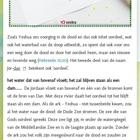
Zoals Yeshua ons voorging in de dood en dus ook inhet oordeel, wat
ook het waterbad van de doop uitbeeldt, zo opent dat ook voor ons
een weg door de dood en door het oordeel heen, maar een nieuwe
en levende weg (
Hebreeën 10:20
). Het tweede deel van de naam
Jor-
dan
דֵּן
betekent ook 'oordeel'.
het water dat van bovenaf vloeit; het zal blijven staan als een
dam.......
De Jordaan vloeit van bovenaf en één van de bronnen komt
uit de bron van Dan. Met deze rivier daalt het oordeel tot het blijft
staan als een dam. Als de ark - Yeshua - niet tussenbeide kwam, zou
al het water naar de dood: de Dode Zee stromen. De zee die van
Gods oordeel spreekt. Deze zee ligt 395 m onder de waterspiegel
van de Middellandse Zee en is de laagste plaats op aarde. Zonder
de ark zou het volk zijn meegesleurd naar de dood en zouden ze