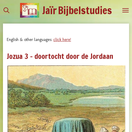
Jaïr
Bijbelstudies
Ga
direct
naar
de
hoofdinhoud
English & other languages:
click here!
Jozua 3 - doortocht door de Jordaan