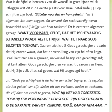
Wat is de Bijbelse betekenis van dit woord? In grote lijnen wil ik
uitleggen wat dit in de eerste plaats voor Israël betekende. J.J. Pop
schrijft in zijn boek:
‘Bijbelse woorden en hun geheim’
: “
In ’t
algemeen kan men zeggen, dat iemand dan rechtvaardig wordt
behandeld als hij krijgt wat hem toekomt"
. Dit is echter te algemeen
gezegd.
WANT
VOOR ISRAËL
GELDT, DAT HET RECHTVAARDIG
BEHANDELD WORDT ALS HET KRIJGT WAT HET NAAR GODS
BELOFTEN TOEKOMT.
Daarom ziet Israël Gods gerechtigheid daarin
dat Hij erover waakt, dat het de vervulling van zijn beloften krijgt.
Israël kent niet een algemeen, universeel begrip van gerechtigheid;
het kent alleen Gods gerechtigheid en verwacht daarom van Hem,
dat Hij Zijn volk alles zal geven, wat Hij toegezegd heeft.”
En:
“Gods gerechtigheid is derhalve een actief begrip en te bepalen
als: het geheel van zijn daden uit het verleden, heden en toekomst,
die Hij doet om Israël te geven,
WAT HIJ HET HAD TOEGEZEGD,
TOEN HIJ EEN VERBOND MET HEN SLOOT. ZIJN GERECHTIGHEID
IS DE GARANTIE VAN HET VERBOND. ISRAËL KAN OP HEM AAN…”