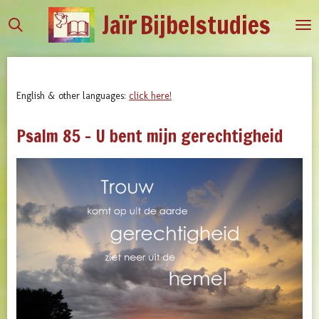
Jaïr
Bijbelstudies
Ga
direct
naar
de
hoofdinhoud
English & other languages:
click here!
Psalm 85 - U bent mijn gerechtigheid