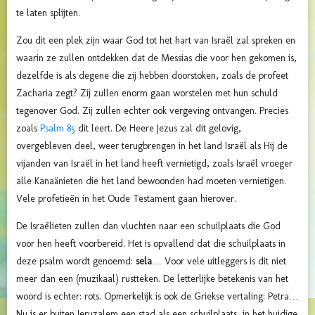
te laten splijten.
Zou dit een plek zijn waar God tot het hart van Israël zal spreken en
waarin ze zullen ontdekken dat de Messias die voor hen gekomen is,
dezelfde is als degene die zij hebben doorstoken, zoals de profeet
Zacharia zegt? Zij zullen enorm gaan worstelen met hun schuld
tegenover God. Zij zullen echter ook vergeving ontvangen. Precies
zoals
Psalm 85
dit leert. De Heere Jezus zal dit gelovig,
overgebleven deel, weer terugbrengen in het land Israël als Hij de
vijanden van Israël in het land heeft vernietigd, zoals Israël vroeger
alle Kanaänieten die het land bewoonden had moeten vernietigen.
Vele profetieën in het Oude Testament gaan hierover.
De Israëlieten zullen dan vluchten naar een schuilplaats die God
voor hen heeft voorbereid. Het is opvallend dat die schuilplaats in
deze psalm wordt genoemd:
sela
… Voor vele uitleggers is dit niet
meer dan een (muzikaal) rustteken. De letterlijke betekenis van het
woord is echter: rots. Opmerkelijk is ook de Griekse vertaling: Petra…
Nu is er buiten Jeruzalem een stad als een schuilplaats, in het huidige