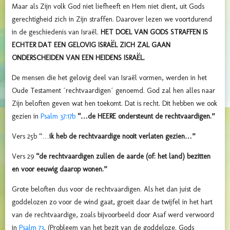
Maar als Zijn volk God niet liefheeft en Hem niet dient, uit Gods
gerechtigheid zich in Zijn straffen. Daarover lezen we voortdurend
in de geschiedenis van Israël.
HET DOEL VAN GODS STRAFFEN IS
ECHTER DAT EEN GELOVIG ISRAËL ZICH ZAL GAAN
ONDERSCHEIDEN VAN EEN HEIDENS ISRAËL.
De mensen die het gelovig deel van Israël vormen, werden in het
Oude Testament ´rechtvaardigen´ genoemd. God zal hen alles naar
Zijn beloften geven wat hen toekomt. Dat is recht. Dit hebben we ook
gezien in
Psalm 37:17b
“…de HEERE ondersteunt de rechtvaardigen.”
Vers 25b “…
ik heb de rechtvaardige nooit verlaten gezien…”
Vers 29
“de rechtvaardigen zullen de aarde (of: het land) bezitten
en voor eeuwig daarop wonen.”
Grote beloften dus voor de rechtvaardigen. Als het dan juist de
goddelozen zo voor de wind gaat, groeit daar de twijfel in het hart
van de rechtvaardige, zoals bijvoorbeeld door Asaf werd verwoord
in
Psalm 73
. (Probleem van het bezit van de goddeloze. Gods