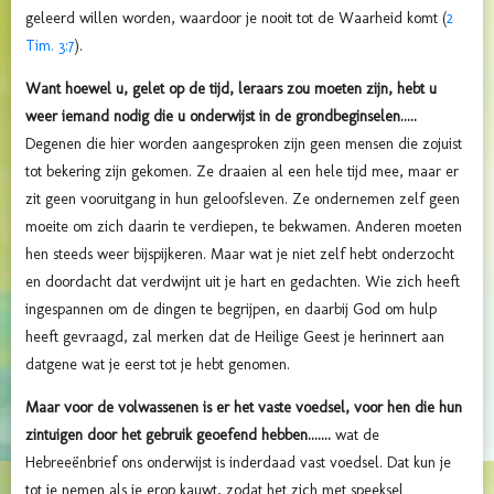
geleerd willen worden, waardoor je nooit tot de Waarheid komt (
2
Tim. 3:7
).
Want hoewel u, gelet op de tijd, leraars zou moeten zijn, hebt u
weer iemand nodig die u onderwijst in de grondbeginselen.....
Degenen die hier worden aangesproken zijn geen mensen die zojuist
tot bekering zijn gekomen. Ze draaien al een hele tijd mee, maar er
zit geen vooruitgang in hun geloofsleven. Ze ondernemen zelf geen
moeite om zich daarin te verdiepen, te bekwamen. Anderen moeten
hen steeds weer bijspijkeren. Maar wat je niet zelf hebt onderzocht
en doordacht dat verdwijnt uit je hart en gedachten. Wie zich heeft
ingespannen om de dingen te begrijpen, en daarbij God om hulp
heeft gevraagd, zal merken dat de Heilige Geest je herinnert aan
datgene wat je eerst tot je hebt genomen.
Maar voor de volwassenen is er het vaste voedsel, voor hen die hun
zintuigen door het gebruik geoefend hebben.......
wat de
Hebreeënbrief ons onderwijst is inderdaad vast voedsel. Dat kun je
tot je nemen als je erop kauwt, zodat het zich met speeksel