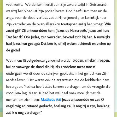
veel kostte. We denken hierbij aan Zijn zware strijd in Getsemané,
waarbij het bloed uit Zijn poriën kwam. God heeft Hem toen uit de
angst voor de dood verlost, zodat Hij vrijmoedig en koninklijk naar
Zijn verrader en de overvallers kon toestappen enHij hen vroeg:
'Wie
zoekt gij?' Zij antwoordden hem: 'Jezus de Nazoreeër.' Jezus zei hun:
'Dat ben ik.' Ook Judas, zijn verrader, bevond zich bij hen. Nauwelijks
had Jezus hun gezegd: Dat ben ik, of zij weken achteruit en vielen op
de grond
.
Wat in ons Bijbelgedeelte genoemd wordt:
bidden, smeken, roepen,
huilen vanwege de dood die Hij als zondeloos mens moest
ondergaan
wordt door de schrijver geplaatst in het geheel van Zijn
aardse leven. Het waren ook de ergernissen die de leidslieden hem
bezorgden.
Yeshua heeft alles kunnen verdragen om de vreugde die
voor Hem lag. Maar Hij had het wel heel vaak moeilijk met de
mensen om zich heen:
Mattheüs 17:17
Jezus antwoordde en zei: O
ongelovig en ontaard geslacht, hoelang zal Ik nog bij u zijn, hoelang
zal Ik u nog verdragen?