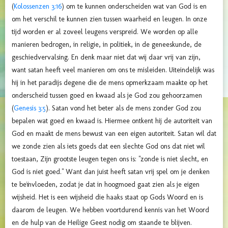
(
Kolossenzen 3:16
) om te kunnen onderscheiden wat van God is en
om het verschil te kunnen zien tussen waarheid en leugen. In onze
tijd worden er al zoveel leugens verspreid. We worden op alle
manieren bedrogen, in religie, in politiek, in de geneeskunde, de
geschiedvervalsing. En denk maar niet dat wij daar vrij van zijn,
want satan heeft veel manieren om ons te misleiden. Uiteindelijk was
hij in het paradijs degene die de mens opmerkzaam maakte op het
onderscheid tussen goed en kwaad als je God zou gehoorzamen
(
Genesis 3:5
). Satan vond het beter als de mens zonder God zou
bepalen wat goed en kwaad is. Hiermee ontkent hij de autoriteit van
God en maakt de mens bewust van een eigen autoriteit.
Satan wil dat
we zonde zien als iets goeds dat een slechte God ons dat niet wil
toestaan, Zijn grootste leugen tegen ons is: "zonde is niet slecht, en
God is niet goed."
Want dan juist heeft satan vrij spel om je denken
te beïnvloeden, zodat je dat in hoogmoed gaat zien als je eigen
wijsheid. Het is een wijsheid die haaks staat op Gods Woord en is
daarom de leugen. We hebben voortdurend kennis van het Woord
en de hulp van de Heilige Geest nodig om staande te blijven.