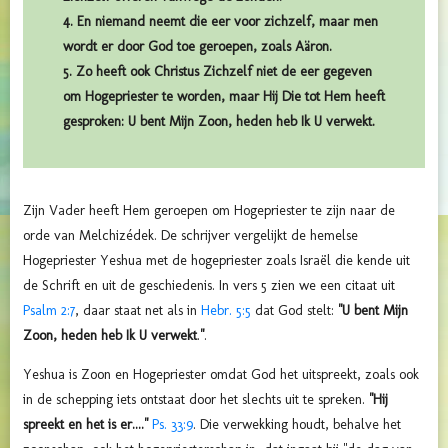
4. En niemand neemt die eer voor zichzelf, maar men
wordt er door God toe geroepen, zoals Aäron.
5. Zo heeft ook Christus Zichzelf niet de eer gegeven
om Hogepriester te worden, maar Hij Die tot Hem heeft
gesproken: U bent Mijn Zoon, heden heb Ik U verwekt.
Zijn Vader heeft Hem geroepen om Hogepriester te zijn naar de
orde van Melchizédek. De schrijver vergelijkt de hemelse
Hogepriester Yeshua met de hogepriester zoals Israël die kende uit
de Schrift en uit de geschiedenis. In vers 5 zien we een citaat uit
Psalm 2:7
, daar staat net als in
Hebr. 5:5
dat God stelt:
"U bent Mijn
Zoon, heden heb Ik U verwekt
.
"
.
Yeshua is Zoon en Hogepriester omdat God het uitspreekt, zoals ook
in de schepping iets ontstaat door het slechts uit te spreken.
"Hij
spreekt en het is er...."
Ps. 33:9
. Die verwekking houdt, behalve het