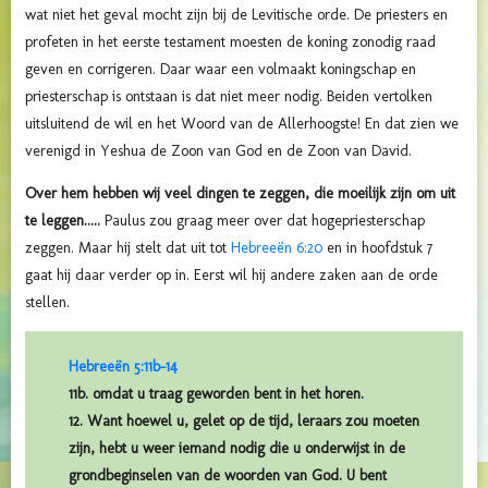
wat niet het geval mocht zijn bij de Levitische orde. De priesters en
profeten in het eerste testament moesten de koning zonodig raad
geven en corrigeren. Daar waar een volmaakt koningschap en
priesterschap is ontstaan is dat niet meer nodig. Beiden vertolken
uitsluitend de wil en het Woord van de Allerhoogste! En dat zien we
verenigd in Yeshua de Zoon van God en de Zoon van David.
Over hem hebben wij veel dingen te zeggen, die moeilijk zijn om uit
te leggen.....
Paulus zou graag meer over dat hogepriesterschap
zeggen. Maar hij stelt dat uit tot
Hebreeën 6:20
en in hoofdstuk 7
gaat hij daar verder op in. Eerst wil hij andere zaken aan de orde
stellen.
Hebreeën 5:11b-14
11b. omdat u traag geworden bent in het horen.
12. Want hoewel u, gelet op de tijd, leraars zou moeten
zijn, hebt u weer iemand nodig die u onderwijst in de
grondbeginselen van de woorden van God. U bent