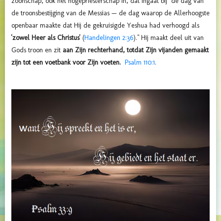
zoonschap, ook het hogepriesterschap in, dat ingaat bij "de dag van
de troonsbestijging van de Messias — de dag waarop de Allerhoogste
openbaar maakte dat Hij de gekruisigde Yeshua had verhoogd als
'zowel Heer als Christus'
(
Handelingen 2:36
)." Hij maakt deel uit van
Gods troon en zit
aan Zijn rechterhand, totdat Zijn vijanden gemaakt
zijn tot een voetbank voor Zijn voeten.
Psalm 110:1
.