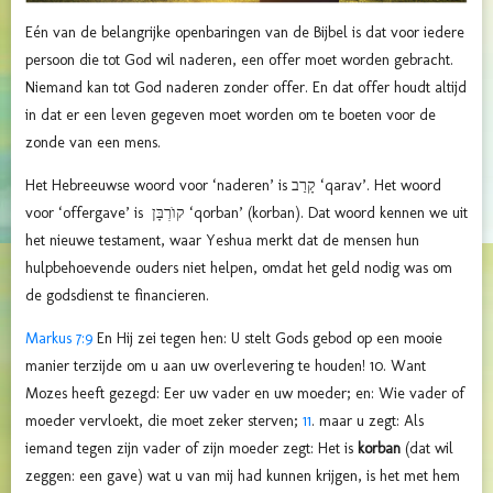
Eén van de belangrijke openbaringen van de Bijbel is dat voor iedere
persoon die tot God wil naderen, een offer moet worden gebracht.
Niemand kan tot God naderen zonder offer. En dat offer houdt altijd
in dat er een leven gegeven moet worden om te boeten voor de
zonde van een mens.
Het Hebreeuwse woord voor ‘naderen’ is קָרַב ‘qarav’. Het woord
voor ‘offergave’ is קוֺרְבָּן ‘qorban’ (korban). Dat woord kennen we uit
het nieuwe testament, waar Yeshua merkt dat de mensen hun
hulpbehoevende ouders niet helpen, omdat het geld nodig was om
de godsdienst te financieren.
Markus 7:9
En Hij zei tegen hen: U stelt Gods gebod op een mooie
manier terzijde om u aan uw overlevering te houden! 10. Want
Mozes heeft gezegd: Eer uw vader en uw moeder; en: Wie vader of
moeder vervloekt, die moet zeker sterven;
11
. maar u zegt: Als
iemand tegen zijn vader of zijn moeder zegt: Het is
korban
(dat wil
zeggen: een gave) wat u van mij had kunnen krijgen, is het met hem