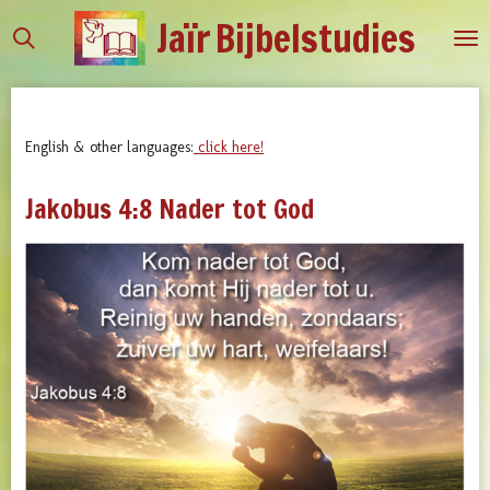
Jaïr
Bijbelstudies
Ga
direct
naar
de
hoofdinhoud
English & other languages:
click here!
Jakobus 4:8 Nader tot God