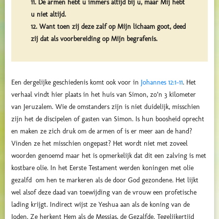
11. De armen hebt u immers altijd bij u, maar Mij hebt
u niet altijd.
12. Want toen zij deze zalf op Mijn lichaam goot, deed
zij dat als voorbereiding op Mijn begrafenis.
Een dergelijke geschiedenis komt ook voor in
Johannes 12:1-11
.
Het
verhaal vindt hier plaats in het huis van Simon, zo’n 3 kilometer
van Jeruzalem. Wie de omstanders zijn is niet duidelijk, misschien
zijn het de discipelen of gasten van Simon. Is hun boosheid oprecht
en maken ze zich druk om de armen of is er meer aan de hand?
Vinden ze het misschien ongepast? Het wordt niet met zoveel
woorden genoemd maar het is opmerkelijk dat dit een zalving is met
kostbare olie. In het Eerste Testament werden koningen met olie
gezalfd om hen te markeren als de door God gezondene. Het lijkt
wel alsof deze daad van toewijding van de vrouw een profetische
lading krijgt. Indirect wijst ze Yeshua aan als de koning van de
Joden. Ze herkent Hem als de Messias, de Gezalfde. Tegelijkertijd