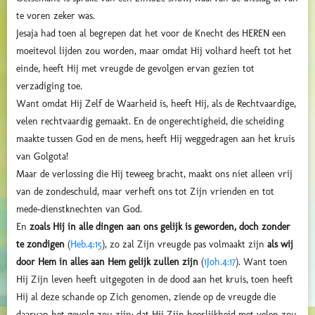
te voren zeker was.
Jesaja had toen al begrepen dat het voor de Knecht des HEREN een
moeitevol lijden zou worden, maar omdat Hij volhard heeft tot het
einde, heeft Hij met vreugde de gevolgen ervan gezien tot
verzadiging toe.
Want omdat Hij Zelf de Waarheid is, heeft Hij, als de Rechtvaardige,
velen rechtvaardig gemaakt. En de ongerechtigheid, die scheiding
maakte tussen God en de mens, heeft Hij weggedragen aan het kruis
van Golgota!
Maar de verlossing die Hij teweeg bracht, maakt ons niet alleen vrij
van de zondeschuld, maar verheft ons tot Zijn vrienden en tot
mede-dienstknechten van God.
En
zoals Hij in alle dingen aan ons gelijk is geworden, doch zonder
te zondigen
(
Heb.4:15
), zo zal Zijn vreugde pas volmaakt zijn
als wij
door Hem in alles aan Hem gelijk zullen zijn
(
1Joh.4:17
). Want toen
Hij Zijn leven heeft uitgegoten in de dood aan het kruis, toen heeft
Hij al deze schande op Zich genomen, ziende op de vreugde die
daarvan het gevolg zou zijn: dat Hij Zijn heerlijkheid met velen zou