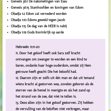
Genesis 36:1
De nakomelingen van Esau
Genesis 36:15
Stamhoofden en koningen van Edom
Obadja 1:2
Edom zal vernederd worden
Obadja 1:10
Edoms geweld tegen Jacob
Obadja 1:15
De dag van de HEER is nabij
Obadja 1:19
Gods Koninkrijk op aarde
Hebreeën 11:11-20
11. Door het geloof heeft ook Sara zelf kracht
ontvangen om zwanger te worden en een kind te
baren, ondanks haar hoge ouderdom, omdat zij Hem
getrouw heeft geacht Die het beloofd had.
12. Daarom zijn er zelfs uit één man en dat uit iemand
wiens kracht al gestorven was, zovelen geboren als de
sterren van de hemel in menigte en als het zand op
het strand van de zee, dat niet te tellen is.
13. Deze allen zijn in het geloof gestorven. Zij hebben
de vervulling van de beloften niet verkregen, maar