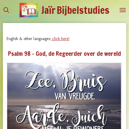
Jaïr
Bijbelstudies
Ga
direct
naar
de
hoofdinhoud
English & other languages:
click here!
Psalm 98 - God, de Regeerder over de wereld