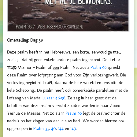
Omertelling: Dag 39
Deze psalm heeft in het Hebreeuws, een korte, eenvoudige titel,
zoals je dat bij geen enkele andere psalm tegenkomt. De titel is:
מִזְמוֹר
Mizmor = Psalm of
een
Psalm. Net zoals
Psalm 96
spreekt
deze Psalm over lofprijzing aan God voor Zijn verlossingswerk. Die
verlossing begint bij Israël, daarna de hele wereld en tenslotte de
hele Schepping.. De psalm heeft ook opmerkelijke paralellen met de
Lofzang van Maria:
Lukas 1:46-56
. Ze zag in haar geest dat de
beloften van deze psalm vervuld zouden worden in haar Zoon:
Yeshua de Messias. Net zo als in
Psalm 96
legt de psalmdichter de
nadruk op het zingen van een 'nieuw lied'. We worden hiertoe ook
opgeroepen in
Psalm 33
,
40
,
144
en
149
.