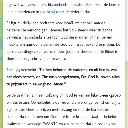
zijn wel wat verschillen, bijvoorbeeld in
psalm 96
klappen de bomen
in hun handen en in
psalm 98
doen de rivieren dat.
Er ligt duidelijk een opdracht voor Israël om het heil aan de
heidenen te verkondigen. Hoewel het volk steeds weer in zonde
verviel is het ondanks alles toch God die mannen uit hen bereid
maakte om aan de heidenen de God van Israël bekend te maken. De
eerste zendingsreizen werden door Joden ondernomen. De Bijbel is
door hen opgeschreven en bewaard.
Rom. 9:5
vermeldt “Tot hen behoren de vaderen, en uit hen is, wat
het vlees betreft, de Christus voortgekomen, Die God is, boven alles,
te prijzen tot in eeuwigheid. Amen.”
Beide psalmen zijn één lofzang om God te verheerlijken, een oproep
om blij te zijn. Opmerkelijk is de reden die wordt genoemd om blij te
zijn, om de Heer te prijzen met lofzang en met de harp en de
bazuin. Na die oproep om God alle lof te brengen staat er in beide
psalmen het woordje “WANT” en dat betekent dat de reden voor