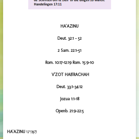
HA'AZINU
Deut. 32:1 – 52
2 Sam. 22:1-51
Rom. 10:17-12:19
Rom. 15:9-10
V'ZOT HAB'RACHAH
Deut. 33:1-34:12
Jozua 1:1-18
Openb. 21:9-22:5
HA'AZINU
הַאֲזִינוּ