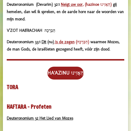
Deuteronomium (Devarim) 32:1
Neigt uw oor
, (hazinoe הַאֲזִינוּ)
gij
hemelen, dan wil ik spreken, en de aarde hore naar de woorden van
mijn mond.
V'ZOT HAB'RACHAH הַבְּרָכָה
Deuteronomium 33:1
Dit
(nu)
is de zegen
(הַבְּרָכָה)
waarmee Mozes,
de man Gods, de Israëlieten gezegend heeft, vóór zijn dood.
HA'AZINU הַאֲזִינוּ
TORA
HAFTARA - Profeten
Deuteronomium 32 Het Lied van Mozes