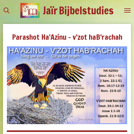
Jaïr
Bijbelstudies
Ga
direct
naar
de
Parashot Ha'Azinu - v'zot haB'rachah
hoofdinhoud