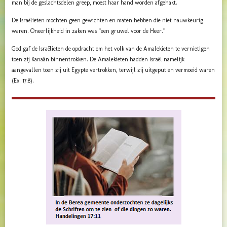
man bij de geslachtsdelen greep, moest haar hand worden afgehakt.
De Israëlieten mochten geen gewichten en maten hebben die niet nauwkeurig
waren. Oneerlijkheid in zaken was “een gruwel voor de Heer.”
God gaf de Israëlieten de opdracht om het volk van de Amalekieten te vernietigen
toen zij Kanaän binnentrokken. De Amalekieten hadden Israël namelijk
aangevallen toen zij uit Egypte vertrokken, terwijl zij uitgeput en vermoeid waren
(Ex. 17:8).