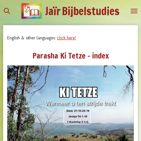
Jaïr
Bijbelstudies
Ga
direct
naar
de
English & other languages:
click here!
hoofdinhoud
Parasha Ki Tetze - index