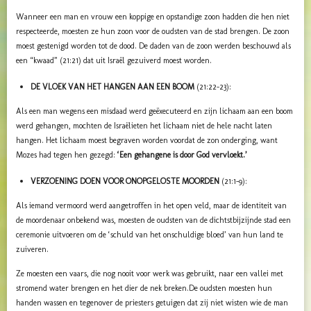
Wanneer een man en vrouw een koppige en opstandige zoon hadden die hen niet
respecteerde, moesten ze hun zoon voor de oudsten van de stad brengen.
De zoon
moest gestenigd worden tot de dood. De daden van de zoon werden beschouwd als
een “kwaad” (21:21) dat uit Israël gezuiverd moest worden.
DE VLOEK VAN HET HANGEN AAN EEN BOOM
(21:22-23):
Als een man wegens een misdaad werd geëxecuteerd en zijn lichaam aan een boom
werd gehangen, mochten de Israëlieten het lichaam niet de hele nacht laten
hangen.
Het lichaam moest begraven worden voordat de zon onderging, want
Mozes had tegen hen gezegd:
‘Een gehangene is door God vervloekt.’
VERZOENING DOEN VOOR ONOPGELOSTE MOORDEN
(21:1-9):
Als iemand vermoord werd aangetroffen in het open veld, maar de identiteit van
de moordenaar onbekend was, moesten de oudsten van de dichtstbijzijnde stad een
ceremonie uitvoeren om de ‘schuld van het onschuldige bloed’ van hun land te
zuiveren.
Ze moesten een vaars, die nog nooit voor werk was gebruikt, naar een vallei met
stromend water brengen en het dier de nek breken.
De oudsten moesten hun
handen wassen en tegenover de priesters getuigen dat zij niet wisten wie de man