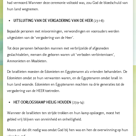
had vermoord.
Wanneer deze ceremonie voltooid was, zou God de bloedschuld van
hun land wegnemen.
UITSLUITING VAN DE VERGADERING VAN DE HEER
(23:1-8):
Bepaalde personen met misvormingen, verwondingen en voorouders werden
uitgesloten van de ‘vergadering van de Heer’.
Tot deze personen behoorden mannen met verbrijzelde of afgesneden
geslachtsdelen, mensen die geboren waren uit ‘verboden verbintenissen’,
Ammonieten en Moabieten.
De Israëlieten moesten de Edomieten en Egyptenaren als vrienden behandelen. De
Edomieten omdat ze hun verwanten waren, en de Egyptenaren omdat Israël in
hun land woonde.
Edomieten en Egyptenaren mochten na drie generaties tot de
vergadering van de HEER toetreden.
HET OORLOGSKAMP HEILIG HOUDEN
(23:9-14):
Wanneer de Israëlieten ten strijde trokken en hun kamp opsloegen, moest het
gebied vrij blijven van onreinheid en onheiligheid.
Mozes zei dat dit nodig was omdat God bij hen was en hen de overwinning op hun