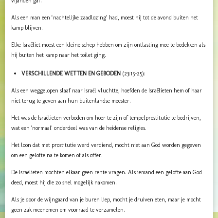
vijanden gaf.
Als een man een ‘nachtelijke zaadlozing’ had, moest hij tot de avond buiten het
kamp blijven.
Elke Israëliet moest een kleine schep hebben om zijn ontlasting mee te bedekken als
hij buiten het kamp naar het toilet ging.
VERSCHILLENDE WETTEN EN GEBODEN
(23:15-25):
Als een weggelopen slaaf naar Israël vluchtte, hoefden de Israëlieten hem of haar
niet terug te geven aan hun buitenlandse meester.
Het was de Israëlieten verboden om hoer te zijn of tempelprostitutie te bedrijven,
wat een 'normaal' onderdeel was van de heidense religies.
Het loon dat met prostitutie werd verdiend, mocht niet aan God worden gegeven
om een ​​gelofte na te komen of als offer.
De Israëlieten mochten elkaar geen rente vragen.
Als iemand een gelofte aan God
deed, moest hij die zo snel mogelijk nakomen.
Als je door de wijngaard van je buren liep, mocht je druiven eten, maar je mocht
geen zak meenemen om voorraad te verzamelen.