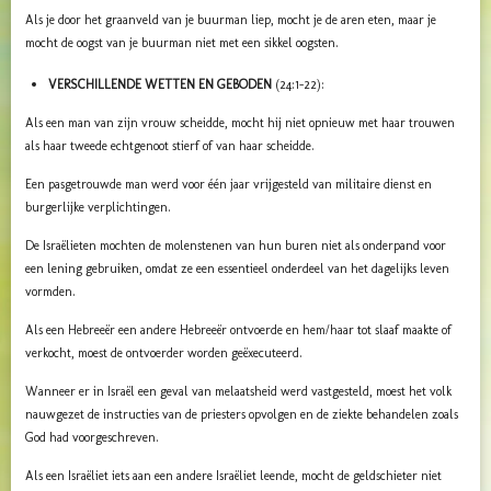
Als je door het graanveld van je buurman liep, mocht je de aren eten, maar je
mocht de oogst van je buurman niet met een sikkel oogsten.
VERSCHILLENDE WETTEN EN GEBODEN
(24:1-22):
Als een man van zijn vrouw scheidde, mocht hij niet opnieuw met haar trouwen
als haar tweede echtgenoot stierf of van haar scheidde.
Een pasgetrouwde man werd voor één jaar vrijgesteld van militaire dienst en
burgerlijke verplichtingen.
De Israëlieten mochten de molenstenen van hun buren niet als onderpand voor
een lening gebruiken, omdat ze een essentieel onderdeel van het dagelijks leven
vormden.
Als een Hebreeër een andere Hebreeër ontvoerde en hem/haar tot slaaf maakte of
verkocht, moest de ontvoerder worden geëxecuteerd.
Wanneer er in Israël een geval van melaatsheid werd vastgesteld, moest het volk
nauwgezet de instructies van de priesters opvolgen en de ziekte behandelen zoals
God had voorgeschreven.
Als een Israëliet iets aan een andere Israëliet leende, mocht de geldschieter niet