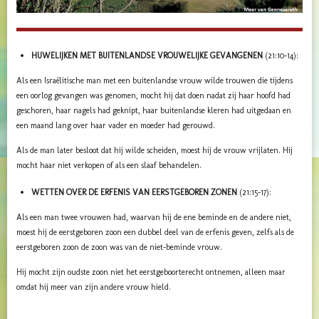
HUWELIJKEN MET BUITENLANDSE VROUWELIJKE GEVANGENEN
(21:10-14):
Als een Israëlitische man met een buitenlandse vrouw wilde trouwen die tijdens
een oorlog gevangen was genomen, mocht hij dat doen nadat zij haar hoofd had
geschoren, haar nagels had geknipt, haar buitenlandse kleren had uitgedaan en
een maand lang over haar vader en moeder had gerouwd.
Als de man later besloot dat hij wilde scheiden, moest hij de vrouw vrijlaten. Hij
mocht haar niet verkopen of als een slaaf behandelen.
WETTEN OVER DE ERFENIS VAN EERSTGEBOREN ZONEN
(21:15-17):
Als een man twee vrouwen had, waarvan hij de ene beminde en de andere niet,
moest hij de eerstgeboren zoon een dubbel deel van de erfenis geven, zelfs als de
eerstgeboren zoon de zoon was van de niet-beminde vrouw.
Hij mocht zijn oudste zoon niet het eerstgeboorterecht ontnemen, alleen maar
omdat hij meer van zijn andere vrouw hield.