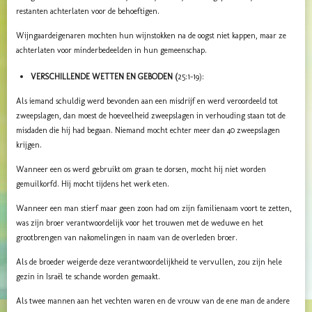
restanten achterlaten voor de behoeftigen.
Wijngaardeigenaren mochten hun wijnstokken na de oogst niet kappen, maar ze
achterlaten voor minderbedeelden in hun gemeenschap.
VERSCHILLENDE WETTEN EN GEBODEN (
25:1-19):
Als iemand schuldig werd bevonden aan een misdrijf en werd veroordeeld tot
zweepslagen, dan moest de hoeveelheid zweepslagen in verhouding staan ​​tot de
misdaden die hij had begaan. Niemand mocht echter meer dan 40 zweepslagen
krijgen.
Wanneer een os werd gebruikt om graan te dorsen, mocht hij niet worden
gemuilkorfd. Hij mocht tijdens het werk eten.
Wanneer een man stierf maar geen zoon had om zijn familienaam voort te zetten,
was zijn broer verantwoordelijk voor het trouwen met de weduwe en het
grootbrengen van nakomelingen in naam van de overleden broer.
Als de broeder weigerde deze verantwoordelijkheid te vervullen, zou zijn hele
gezin in Israël te schande worden gemaakt.
Als twee mannen aan het vechten waren en de vrouw van de ene man de andere