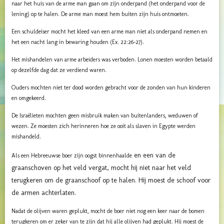
naar het huis van de arme man gaan om zijn onderpand (het onderpand voor de
lening) op te halen. De arme man moest hem buiten zijn huis ontmoeten.
Een schuldeiser mocht het kleed van een arme man niet als onderpand nemen en
het een nacht lang in bewaring houden (Ex. 22:26-27).
Het mishandelen van arme arbeiders was verboden. Lonen moesten worden betaald
op dezelfde dag dat ze verdiend waren.
Ouders mochten niet ter dood worden gebracht voor de zonden van hun kinderen
en omgekeerd.
De Israëlieten mochten geen misbruik maken van buitenlanders, weduwen of
wezen. Ze moesten zich herinneren hoe ze ooit als slaven in Egypte werden
mishandeld.
en een van de
Als een Hebreeuwse boer zijn oogst binnenhaalde
graanschoven op het veld vergat, mocht hij niet naar het veld
terugkeren om de graanschoof op te halen. Hij moest de schoof voor
de armen achterlaten.
Nadat de olijven waren geplukt, mocht de boer niet nog een keer naar de bomen
terugkeren om er zeker van te zijn dat hij alle olijven had geplukt. Hij moest de