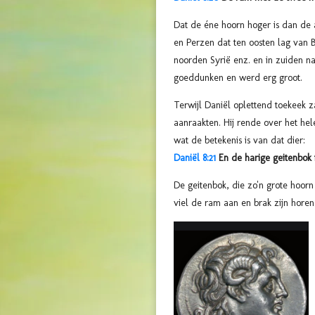
Dat de éne hoorn hoger is dan de 
en Perzen dat ten oosten lag van B
noorden Syrië enz. en in zuiden 
goeddunken en werd
erg groot.
Terwijl Daniël oplettend toekeek 
aanraakten. Hij rende over het he
wat de betekenis is van dat dier:
Daniël 8:21
En de harige geitenbok i
De geitenbok, die zo'n grote hoor
viel de ram aan en brak zijn hore