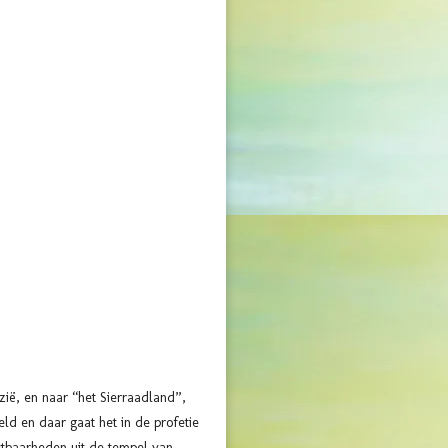
rzië, en naar
“het Sierraadland”
,
ld en daar gaat het in de profetie
ostbaarheden uit de tempel van