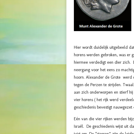
Hier wordt duidelijk uitgebeeld d
horens werden gebroken, was er ge
hiermee verdedigt een dier zich.
neergang voor het eens zo machtig
hoorn. Alexander de Grote werd op
tegen de Perzen te strijden. Twaal
aan zich onderworpen en stierf hij
vier horens ( het rijk werd verde
geschiedenis bevestigt nauwgezet 
Eén van die vier rijken werden bij
Israël.
De geschiedenis wijst uit d
juist om. De
“sterren”
zijn de leide