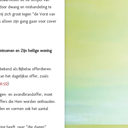
n door dwang en mishandeling te
ij zich groot tegen
“de Vorst van
us alleen zijn gang gaan voor zover
ontnomen en Zijn heilige woning
 bekend als Bijbelse offerdieren.
n het dagelijkse offer, zoals
44-50
).
rgen- en avondbrandoffer, moet
offers die Hem worden onthouden.
en en vormen ook het aantal
king heeft, over
“die dagen”