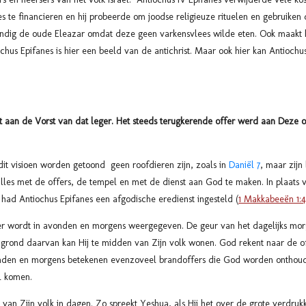
s te financieren en hij probeerde om joodse religieuze rituelen en gebruike
ndig de oude Eleazar omdat deze geen varkensvlees wilde eten. Ook maakt h
ochus Epifanes is hier een beeld van de antichrist. Maar ook hier kan Antioch
ot aan de Vorst van dat leger. Het steeds terugkerende offer werd aan Deze 
dit visioen worden getoond geen roofdieren zijn, zoals in
Daniël 7
, maar zijn
les met de offers, de tempel en met de dienst aan God te maken. In plaats va
had Antiochus Epifanes een afgodische eredienst ingesteld (
1 Makkabeeën 1:
r wordt in avonden en morgens weergegeven. De geur van het dagelijks mo
p grond daarvan kan Hij te midden van Zijn volk wonen. God rekent naar de 
den en morgens betekenen evenzoveel brandoffers die God worden onthoud
zal komen.
 van Zijn volk in dagen. Zo spreekt Yeshua, als Hij het over de grote verdruk