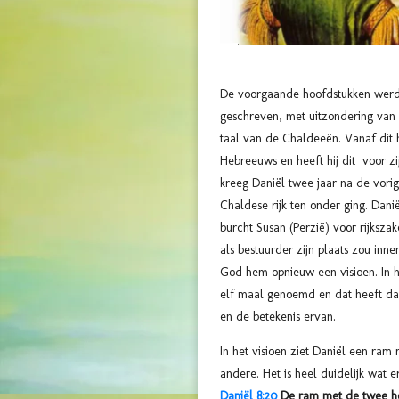
De voorgaande hoofdstukken werd
geschreven, met uitzondering van
taal van de Chaldeeën. Vanaf dit h
Hebreeuws en heeft hij dit voor zi
kreeg Daniël twee jaar na de vorige
Chaldese rijk ten onder ging. Dan
burcht Susan (Perzië) voor rijkszak
als bestuurder zijn plaats zou inn
God hem opnieuw een visioen. In h
elf maal genoemd en dat heeft da
en de betekenis ervan.
In het visioen ziet Daniël een ra
andere. Het is heel duidelijk wat 
Daniël 8:20
De ram met de twee hoo