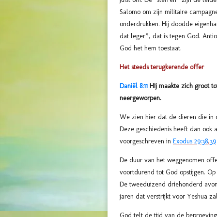
Salomo om zijn militaire campagne
onderdrukken. Hij doodde eigenha
dat leger”
, dat is tegen God. Anti
God het hem toestaat.
Het steeds terugkerende offer
Daniël 8:11
Hij maakte zich groot t
neergeworpen.
We zien hier dat de dieren die in 
Deze geschiedenis heeft dan ook al
voorgeschreven in
Exodus 29:38
,
39
De duur van het weggenomen offe
voortdurend tot God opstijgen. O
De tweeduizend driehonderd avon
jaren dat verstrijkt voor Yeshua 
God telt de tijd van de beproeving