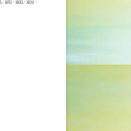
6)
-
12(1)
-
12(2)
-
12(3)
-