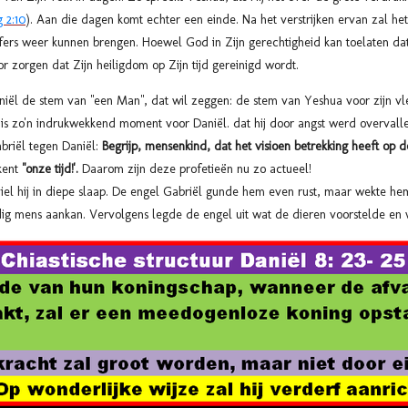
 2:10
). Aan die dagen komt echter een einde. Na het verstrijken ervan zal h
fers weer kunnen brengen. Hoewel God in Zijn gerechtigheid kan toelaten dat 
or zorgen dat Zijn heiligdom op Zijn tijd gereinigd wordt.
ël de stem van "een Man", dat wil zeggen: de stem van Yeshua voor zijn vl
at is zo'n indrukwekkend moment voor Daniël.
dat hij door angst werd overvalle
briël tegen Daniël:
Begrijp, mensenkind, dat het visioen betrekking heeft op de
kent
"onze tijd!'.
Daarom zijn deze profetieën nu zo actueel!
viel hij in diepe slaap. De engel Gabriël gunde hem even rust, maar wekte h
g mens aankan. Vervolgens legde de engel uit wat de dieren voorstelde en w