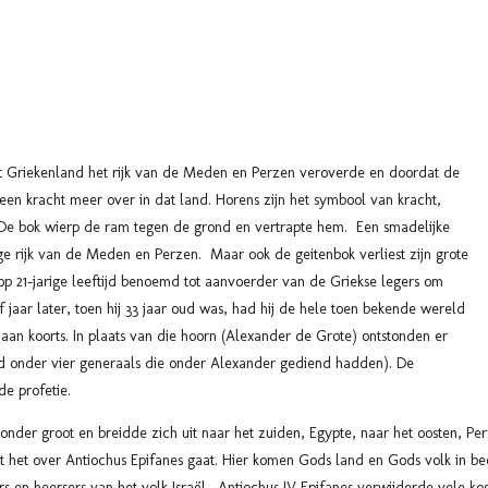
at Griekenland het rijk van de Meden en Perzen veroverde en doordat de
en kracht meer over in dat land. Horens zijn het symbool van kracht,
 De bok wierp de ram tegen de grond en vertrapte hem. Een smadelijke
e rijk van de Meden en Perzen. Maar ook de geitenbok verliest zijn grote
 21-jarige leeftijd benoemd tot aanvoerder van de Griekse legers om
f jaar later, toen hij 33 jaar oud was, had hij de hele toen bekende wereld
 aan koorts. In plaats van die hoorn (Alexander de Grote) ontstonden er
eld onder vier generaals die onder Alexander gediend hadden). De
de profetie.
zonder groot en breidde zich uit naar
het zuiden, Egypte, naar het oosten, Pe
at het over Antiochus Epifanes gaat.
Hier komen Gods land en Gods volk in bee
rs en heersers van het volk Israël. Antiochus IV Epifanes verwijderde vele k