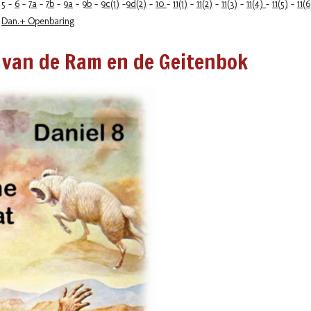
-
5
-
6
-
7a
-
7b
-
9a
-
9b
-
9c(1)
-
9d(2)
-
10
-
11(1)
-
11(2)
-
11(3)
-
11(4)
-
11(5)
-
11(
-
Dan.+ Openbaring
n van de Ram en de Geitenbok