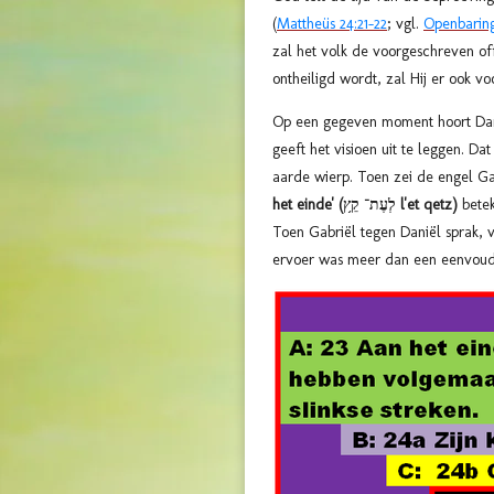
(
Mattheüs 24:21-22
; vgl.
Openbaring
zal het volk de voorgeschreven of
ontheiligd wordt, zal Hij er ook vo
Op een gegeven moment hoort Dani
geeft het visioen uit te leggen. D
aarde wierp
. Toen zei de engel Ga
het einde' (לְעֶת־
קֵ֥ץ l'et qetz
)
bete
Toen Gabriël tegen Daniël sprak, 
ervoer was meer dan een eenvoudi