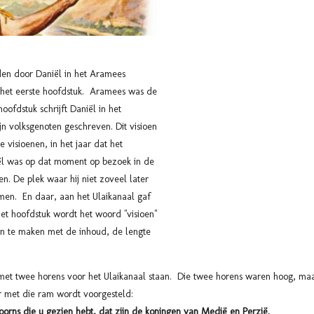
en door Daniël in het Aramees
 het eerste hoofdstuk. Aramees was de
oofdstuk schrijft Daniël in het
jn volksgenoten geschreven. Dit visioen
 visioenen, in het jaar dat het
iël was op dat moment op bezoek in de
en. De plek waar hij niet zoveel later
emen. En daar, aan het Ulaikanaal gaf
et hoofdstuk wordt het woord "visioen"
n te maken met de inhoud, de lengte
m met twee horens voor het Ulaikanaal staan. Die twee horens waren hoog, ma
er met die ram wordt voorgesteld:
rns die u gezien hebt, dat zijn de koningen van Medië en Perzië.