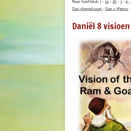
Naar hoofdstuk:
1
-
2a
-
2b
-
3
-
4
Dan.+hemelvaart
-
Dan.+ 1Petrus
Daniël 8 visioe