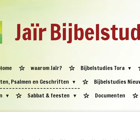
Jaïr
Bijbelstu
Home
waarom Jaïr?
Bijbelstudies Tora
eten, Psalmen en Geschriften
Bijbelstudies Nie
en
Sabbat & feesten
Documenten