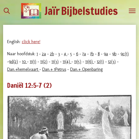
Jaïr
Bijbelstudies
Ga
direct
naar
de
hoofdinhoud
English:
click here!
Naar hoofdstuk:
1
-
2a
-
2b
-
3
-
4
-
5
-
6
-
7a
-
7b
-
8
-
9a
-
9b
-
9c(1)
-
9d(2)
-
10
-
11(1)
-
11(2)
-
11(3)
-
11(4)
-
11(5)
-
11(6)
-
12(1)
-
12(3)
-
Dan.+hemelvaart
-
Dan.+ 1Petrus
-
Dan.+ Openbaring
Daniël 12:5-7 (2)