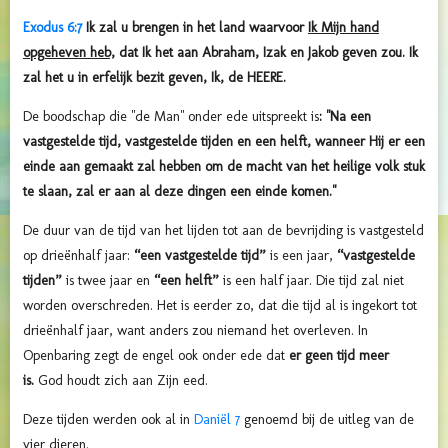
Exodus 6:7
Ik zal u brengen in het land waarvoor
Ik Mijn hand
opgeheven heb,
dat Ik het aan Abraham, Izak en Jakob geven zou. Ik
zal het u in erfelijk bezit geven, Ik, de HEERE.
De boodschap die "de Man" onder ede uitspreekt is
: "Na een
vastgestelde tijd, vastgestelde tijden en een helft, wanneer Hij er een
einde aan gemaakt zal hebben om de macht van het heilige volk stuk
te slaan, zal er aan al deze dingen een einde komen."
De duur van de tijd van het lijden tot aan de bevrijding is vastgesteld
op drieënhalf jaar:
“een vastgestelde tijd”
is een jaar
,
“vastgestelde
tijden”
is twee jaar en
“een helft”
is een half jaar. Die tijd zal niet
worden overschreden. Het is eerder zo, dat die tijd al is ingekort tot
drieënhalf jaar, want anders zou niemand het overleven. In
Openbaring zegt de engel ook onder ede dat
er geen tijd meer
is.
God houdt zich aan Zijn eed.
Deze tijden werden ook al in
Daniël 7
genoemd bij de uitleg van de
vier dieren.