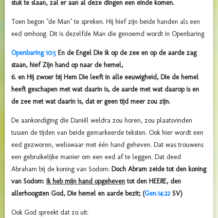
stuk te slaan, zal er aan al deze dingen een einde komen.
Toen begon "de Man" te spreken. Hij hief zijn beide handen als een
eed omhoog. Dit is dezelfde Man die genoemd wordt in Openbaring
Openbaring 10:5
En de Engel Die ik op de zee en op de aarde zag
staan, hief Zijn hand op naar de hemel,
6. en Hij zwoer bij Hem Die leeft in alle eeuwigheid, Die de hemel
heeft geschapen met wat daarin is, de aarde met wat daarop is en
de zee met wat daarin is, dat er geen tijd meer zou zijn.
De aankondiging die Daniël weldra zou horen, zou plaatsvinden
tussen de tijden van beide gemarkeerde teksten. Ook hier wordt een
eed gezworen, weliswaar met één hand geheven. Dat was trouwens
een gebruikelijke manier om een eed af te leggen. Dat deed
Abraham bij de koning van Sodom:
Doch Abram zeide tot den koning
van Sodom:
Ik heb mijn hand opgeheven
tot den HEERE, den
allerhoogsten God, Die hemel en aarde bezit; (
Gen.14:22
SV)
Ook God spreekt dat zo uit: