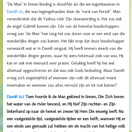
"De Man" in linnen kleding is dezelfde als die we tegenkwamen in
Daniël 10
, die was tegengehouden door de "vorst van Perzië". Men
veronderstelt dat dit Yeshua vóór Zijn vleeswording is. Het zou ook
de engel Gabriël kunnen zijn. Eén van de hemelse boodschappers
vroeg aan "de Man" hoe lang het zou duren voor er een eind aan die
wonderlijke dingen zou komen. Het lijkt erop dat deze boodschapper
verwoordt wat er in Daniël omgaat. Hij heeft immers steeds van die
wonderlijke dingen gezien, waar hij soms helemaal ziek van was. Hij
kon er ook met niemand over praten. Gelukkig heeft hij het wel
allemaal opgeschreven en dat was ook Gods bedoeling. Maar Daniël
vroeg zich ongetwijfeld af wanneer zijn volk dit allemaal moest
meemaken en wanneer zou alles vervuld zijn en tot rust komen?
Daniël 12:7
Toen hoorde ik de Man gekleed in linnen, Die Zich boven
het water van de rivier bevond, en Hij hief Zijn rechter- en Zijn
linkerhand op naar de hemel en zwoer bij Hem Die eeuwig leeft: Na
een vastgestelde tijd, vastgestelde tijden en een helft, wanneer Hij er
een einde aan gemaakt zal hebben om de macht van het heilige volk