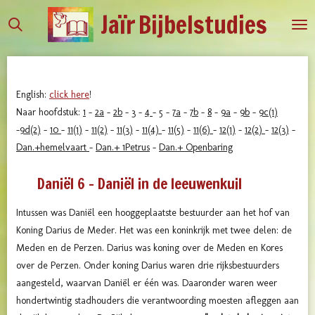
Jaïr
Bijbelstudies
Ga
direct
naar
de
hoofdinhoud
English:
click here
!
Naar hoofdstuk:
1
-
2a
-
2b
-
3
-
4
-
5
-
7a
-
7b
-
8
-
9a
-
9b
-
9c(1)
-
9d(2)
-
10
-
11(1)
-
11(2)
-
11(3)
-
11(4)
-
11(5)
-
11(6)
-
12(1)
-
12(2)
-
12(3)
-
Dan.+hemelvaart
-
Dan.+ 1Petrus
-
Dan.+ Openbaring
Daniël 6 - Daniël in de leeuwenkuil
Intussen was Daniël een hooggeplaatste bestuurder aan het hof van
Koning Darius de Meder. Het was een koninkrijk met twee delen: de
Meden en de Perzen. Darius was koning over de Meden en Kores
over de Perzen. Onder koning Darius waren drie rijksbestuurders
aangesteld, waarvan Daniël er één was. Daaronder waren weer
hondertwintig stadhouders die verantwoording moesten afleggen aan