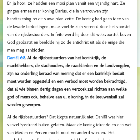
En ja hoor, ze hadden een mooi plan vanuit een vijandig hart. Ze
gingen ermee naar koning Darius, die in vertrouwen zijn
handtekening op dit sluwe plan zette. De koning had geen idee van
de kwade bedoelingen, maar voelde zich vereerd door het voorstel
van de rijksbestuurders. In feite werd hij door dit wetsvoorstel boven
God geplaatst en beeldde hij zo de antichrist uit als de enige die
men mag aanbidden.
Daniël 6:8
. Al de rijksbestuurders van het koninkrijk, de
machthebbers, de stadhouders, de raadslieden en de landvoogden,
zijn na onderling beraad van mening dat er een koninklijk besluit
moet worden opgesteld en een verbod moet worden bekrachtigd,
dat al wie binnen dertig dagen een verzoek zal richten aan welke
god of mens ook, behalve aan u, o koning, in de leeuwenkuil zal
worden geworpen.
Al de rijksbestuurders? Dat klopte natuurlijk niet. Daniël was hier
vanzelfsprekend buiten gelaten. Maar de koning tekende en een wet
van Meden en Perzen mocht nooit veranderd worden. Het