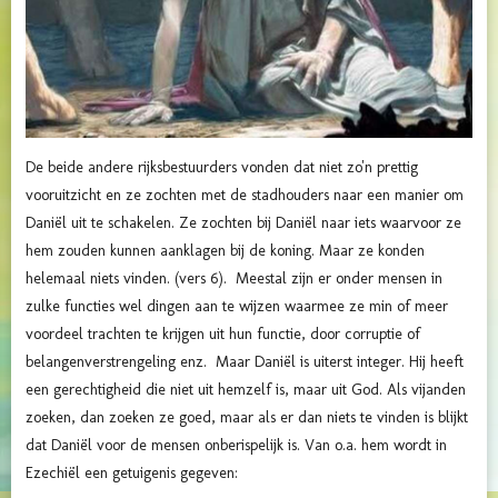
De beide andere rijksbestuurders vonden dat niet zo'n prettig
vooruitzicht en ze zochten met de stadhouders naar een manier om
Daniël uit te schakelen. Ze zochten bij Daniël naar iets waarvoor ze
hem zouden kunnen aanklagen bij de koning. Maar ze konden
helemaal niets vinden. (vers 6). Meestal zijn er onder mensen in
zulke functies wel dingen aan te wijzen waarmee ze min of meer
voordeel trachten te krijgen uit hun functie, door corruptie of
belangenverstrengeling enz. Maar Daniël is uiterst integer. Hij heeft
een gerechtigheid die niet uit hemzelf is, maar uit God. Als vijanden
zoeken, dan zoeken ze goed, maar als er dan niets te vinden is blijkt
dat Daniël voor de mensen onberispelijk is. Van o.a. hem wordt in
Ezechiël een getuigenis gegeven: