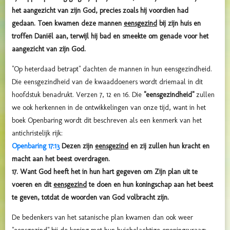
het aangezicht van zijn God, precies zoals hij voordien had
gedaan. Toen kwamen deze mannen
eensgezind
bij zijn huis en
troffen Daniël aan, terwijl hij bad en smeekte om genade voor het
aangezicht van zijn God.
"Op heterdaad betrapt" dachten de mannen in hun eensgezindheid.
Die eensgezindheid van de kwaaddoeners wordt driemaal in dit
hoofdstuk benadrukt. Verzen 7, 12 en 16. Die
"eensgezindheid"
zullen
we ook herkennen in de ontwikkelingen van onze tijd, want in het
boek Openbaring wordt dit beschreven als een kenmerk van het
antichristelijk rijk:
Openbaring 17:13
Dezen zijn
eensgezind
en zij zullen hun kracht en
macht aan het beest overdragen.
17. Want God heeft het in hun hart gegeven om Zijn plan uit te
voeren en dit
eensgezind
te doen en hun koningschap aan het beest
te geven, totdat de woorden van God volbracht zijn.
De bedenkers van het satanische plan kwamen dan ook weer