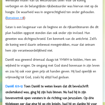
werkelijke motief van dit wetsvoorstel bleef voor de koning
verborgen en de belangrijkste rijksbestuurder was hiervan niet op de
hoogte. De waarheid was in ongerechtigheid ten onder gehouden.
(
Romeinen 1:1
8
)
Satan is een leugenaar van de beginne en de rijksambtenaren die dit
plan hadden opgezet stonden dan ook onder zijn invloed. Hun
geweten was dichtgeschroeid. Een kenmerk van de antichrist. Zelfs
de koning werd daarin onbewust meegetrokken, maar dat ontnam
hem zijn verantwoordelijkheid niet.
Daniël was gewend driemaal daags tot YHWH te bidden, Hem om
wijsheid te vragen. De omgang met God stond bovenaan in zijn leven
en zou hij ook voor geen prijs uit handen geven. Hij bad openlijk en
vrijmoedig tot God, zoals hij altijd had gedaan.
Daniël 6:11-12
Toen Daniël te weten kwam dat dit bevelschrift
ondertekend was, ging hij zijn huis binnen. Nu had hij in zijn
bovenvertrek open vensters in de richting van Jeruzalem. Op drie
tijdstippen per dag ging hij op zijn knieën, bad hij en dankte hij voor