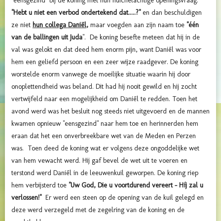
"eensgezind" bij de koning met hun huichelachtige openingsvraag:
"Hebt u niet een verbod ondertekend dat.....?"
en dan beschuldigen
ze niet
hun collega Daniël
,
maar voegden aan zijn naam toe
"één
van de ballingen uit Juda
". De koning besefte meteen dat hij in de
val was gelokt en dat deed hem enorm pijn, want Daniël was voor
hem een geliefd persoon en een zeer wijze raadgever. De koning
worstelde enorm vanwege de moeilijke situatie waarin hij door
onoplettendheid was beland. Dit had hij nooit gewild en hij zocht
vertwijfeld naar een mogelijkheid om Daniël te redden. Toen het
avond werd was het besluit nog steeds niet uitgevoerd en de mannen
kwamen opnieuw "eensgezind" naar hem toe en herinnerden hem
eraan dat het een onverbreekbare wet van de Meden en Perzen
was. Toen deed de koning wat er volgens deze ongoddelijke wet
van hem vewacht werd. Hij gaf bevel de wet uit te voeren en
terstond werd Daniël in de leeuwenkuil geworpen. De koning riep
hem verbijsterd toe
"Uw God, Die u voortdurend vereert – Híj zal u
verlossen!"
Er werd een steen op de opening van de kuil gelegd en
deze werd verzegeld met de zegelring van de koning en de