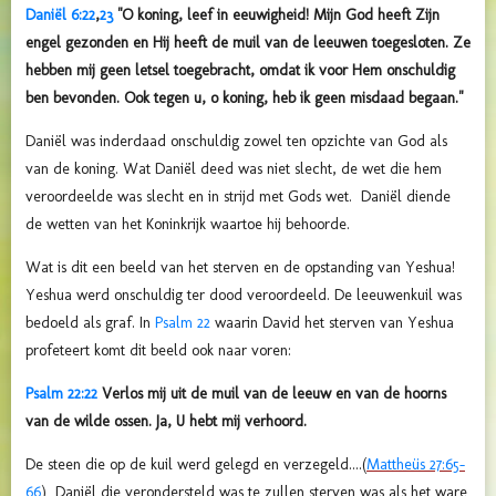
Daniël 6:22
,
23
"O koning, leef in eeuwigheid! Mijn God heeft Zijn
engel gezonden en Hij heeft de muil van de leeuwen toegesloten. Ze
hebben mij geen letsel toegebracht, omdat ik voor Hem onschuldig
ben bevonden. Ook tegen u, o koning, heb ik geen misdaad begaan."
Daniël was inderdaad onschuldig zowel ten opzichte van God als
van de koning. Wat Daniël deed was niet slecht, de wet die hem
veroordeelde was slecht en in strijd met Gods wet. Daniël diende
de wetten van het Koninkrijk waartoe hij behoorde.
Wat is dit een beeld van het sterven en de opstanding van Yeshua!
Yeshua werd onschuldig ter dood veroordeeld. De leeuwenkuil was
bedoeld als graf. In
Psalm 22
waarin David het sterven van Yeshua
profeteert komt dit beeld ook naar voren:
Psalm 22:22
Verlos mij uit de muil van de leeuw en van de hoorns
van de wilde ossen. Ja, U hebt mij verhoord.
De steen die op de kuil werd gelegd en verzegeld....
(
Mattheüs 27:65-
66
) Daniël die verondersteld was te zullen sterven was als het ware