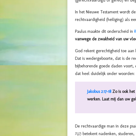
(gerechtvaardigd of gered) en de
In het Nieuwe Testament wordt de
rechtvaardigheid (heiliging) als e
Paulus maakte dit onderscheid in
vanwege de zwakheid van uw vlee
God rekent gerechtigheid toe aan 
Dat is wedergeboorte, dat is de rec
bijbehorende goede daden voort, d
dat heel duidelijk onder woorden:
Jakobus 2:17-18
Zo is ook het
werken. Laat mij dan uw gel
De rechtvaardige man in deze ps
הֶגֶה betekent nadenken, studere