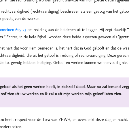
genen die rechtvaardig worden geacht omwille van hun goede daden (geheili
 rechtvaardigheid (rechtvaardiging) beschreven als een gevolg van het gelo
en gevolg van de werken.
Romeinen 6:19-23
om redding aan de heidenen uit te leggen. Hij zegt daarbij:
“
s.”
Echter, in de hele Bijbel, worden deze beide aspecten gewoon als
"gerec
het hart dat voor Hem besneden is, het hart dat in God gelooft en dat de w
htvaardigheid, die uit het geloof is: redding of rechtvaardiging. Deze gerecht
ie tot gevolg hebben: heiliging. Geloof en werken kunnen we eenvoudig niet u
 geloof als het geen werken heeft, in zichzelf dood. Maar nu zal iemand zegg
oof zien uit uw werken en ik zal u uit mijn werken mijn geloof laten zien.
alm heeft respect voor de Tora van YHWH, en overdenkt deze dag en nacht
n, onderzoeken.