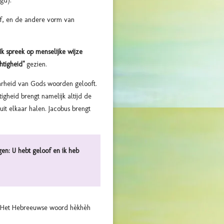
gd).
of, en de andere vorm van
Ik spreek op menselijke wijze
htigheid"
gezien.
aarheid van Gods woorden gelooft.
igheid brengt namelijk altijd de
it elkaar halen. Jacobus brengt
en: U hebt geloof en ik heb
. Het Hebreeuwse woord hèkhèh