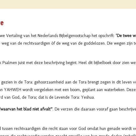
re
we Vertaling van het Nederlands Bijbelgenootschap het opschrift:
‘De twee w
 weg van de rechtvaardigen òf de weg van de goddelozen. Die wegen zijn t
ek Psalmen juist met deze beschrijving begint. Heel dit bijbelboek door zien w
gezien in de Tora: gehoorzaamheid aan de Tora brengt zegen in dit leven v
 van YAHWEH wordt vergeleken met een boom, geplant aan waterbeken. Deze
rd van God, de Tora; dat is de Levende Tora: Yeshua.
“waarvan het blad niet afvalt”
. De verzen die daaraan vooraf gaan beschrijv
d tussen rechtvaardigen die recht staan voor God omdat hun genade wordt v