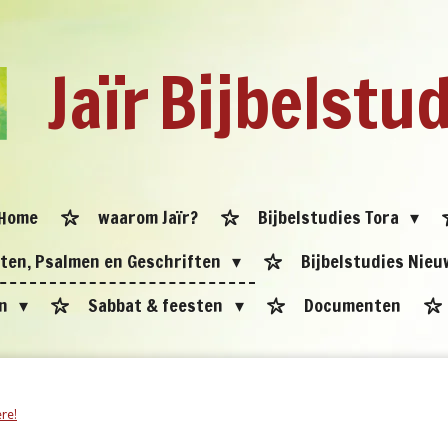
Jaïr
Bijbelstu
Home
waarom Jaïr?
Bijbelstudies Tora
eten, Psalmen en Geschriften
Bijbelstudies Nie
en
Sabbat & feesten
Documenten
re!