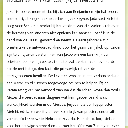
We lezen: Gen. 44:18-47:27, Ezech. 37:15–28, 1 Petrus 2: 1-10
Jozef is, op het moment dat hij zich aan Benjamin en zijn halfbroers
openbaart, al negen jaar onderkoning van Egypte. Juda stelt zich tot
borg voor Benjamin omdat hij het verdriet van zijn vader Jakob over
de beroving van kinderen niet opnieuw kan aanzien. Jozef is in de
hand van de HEERE gevormd en neemt als eerstgeborene zijn
priesterlijke verantwoordelijkheid voor het gezin van Jakob op. Onder
zijn leiding leren de stammen van Jakob om een koninkrijk van
priesters, een heilig volk te zijn. Later zal de stam van Levi, na de
zonde met het gouden kalf, die priesterlijk rol van de
eerstgeborenen invullen. De Levieten worden in een verbondsrelatie
aan Aaron en zijn zonen toegevoegd om hen te helpen. Bij de
vernieuwing van het verbond zien we dat de schaduwbeelden zoals
Mozes die leerde, naar datgene wat hem geopenbaard was,
werkelijkheid worden in de Messias. Jesjoea, als de Hogepriester
Melchizedek, verwerft zich een koninkrijk van priesters onder alle
volken. Zo lezen we in Hebreeën 7: 22 dat Hij zich tot borg stelde
voor het eeuwige verbond en dat met het offer van Zijn eigen leven