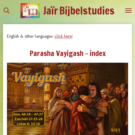
Jaïr
Bijbelstudies
Ga
direct
naar
de
English & other languages:
click here!
hoofdinhoud
Parasha Vayigash - index