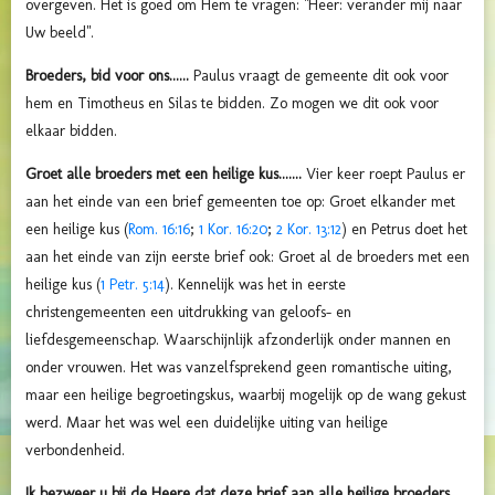
overgeven. Het is goed om Hem te vragen: "Heer: verander mij naar
Uw beeld".
Broeders, bid voor ons......
Paulus vraagt de gemeente dit ook voor
hem en Timotheus en Silas te bidden. Zo mogen we dit ook voor
elkaar bidden.
Groet alle broeders met een heilige kus.......
Vier keer roept Paulus er
aan het einde van een brief gemeenten toe op: Groet elkander met
een heilige kus (
Rom. 16:16
;
1 Kor. 16:20
;
2 Kor. 13:12
) en Petrus doet het
aan het einde van zijn eerste brief ook: Groet al de broeders met een
heilige kus (
1 Petr. 5:14
). Kennelijk was het in eerste
christengemeenten een uitdrukking van geloofs- en
liefdesgemeenschap. Waarschijnlijk afzonderlijk onder mannen en
onder vrouwen. Het was vanzelfsprekend geen romantische uiting,
maar een heilige begroetingskus, waarbij mogelijk op de wang gekust
werd. Maar het was wel een duidelijke uiting van heilige
verbondenheid.
Ik bezweer u bij de Heere dat deze brief aan alle heilige broeders