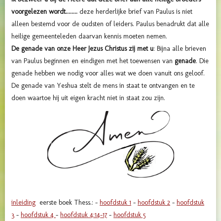
voorgelezen wordt........
deze herderlijke brief van Paulus is niet
alleen bestemd voor de oudsten of leiders. Paulus benadrukt dat alle
heilige gemeenteleden daarvan kennis moeten nemen.
De genade van onze Heer Jezus Christus zij met u
: Bijna alle brieven
van Paulus beginnen en eindigen met het toewensen van
genade
. Die
genade hebben we nodig voor alles wat we doen vanuit ons geloof.
De genade van Yeshua stelt de mens in staat te ontvangen en te
doen waartoe hij uit eigen kracht niet in staat zou zijn.
inleiding
eerste boek Thess.: –
hoofdstuk 1
–
hoofdstuk 2
–
hoofdstuk
3
–
hoofdstuk 4
–
hoofdstuk 4:14-17
–
hoofdstuk 5