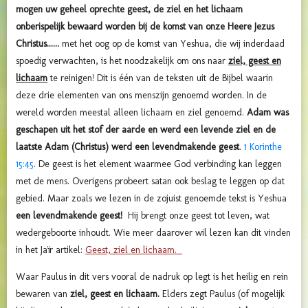
mogen uw geheel oprechte geest, de ziel en het lichaam
onberispelijk bewaard worden bij de komst van onze Heere Jezus
Christus......
met het oog op de komst van Yeshua, die wij inderdaad
spoedig verwachten, is het noodzakelijk om ons naar
ziel, geest en
lichaam
te reinigen! Dit is één van de teksten uit de Bijbel waarin
deze drie elementen van ons menszijn genoemd worden. In de
wereld worden meestal alleen lichaam en ziel genoemd.
Adam was
geschapen uit het stof der aarde en werd een levende ziel en de
laatste Adam (Christus) werd een levendmakende geest
.
1 Korinthe
15:45
. De geest is het element waarmee God verbinding kan leggen
met de mens. Overigens probeert satan ook beslag te leggen op dat
gebied. Maar zoals we lezen in de zojuist genoemde tekst is Yeshua
een levendmakende geest!
Hij brengt onze geest tot leven, wat
wedergeboorte inhoudt. Wie meer daarover wil lezen kan dit vinden
in het Jaïr artikel:
Geest, ziel en lichaam.
Waar Paulus in dit vers vooral de nadruk op legt is het heilig en rein
bewaren van
ziel, geest en lichaam.
Elders zegt Paulus (of mogelijk