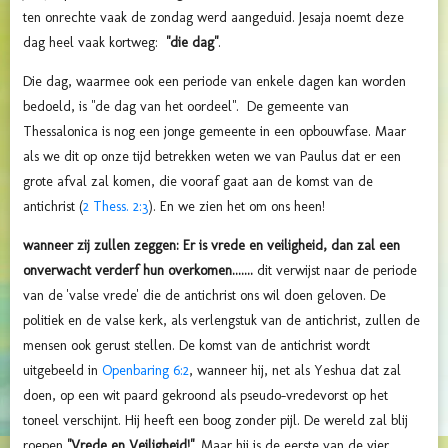
ten onrechte vaak de zondag werd aangeduid. Jesaja noemt deze
dag heel vaak kortweg:
"die dag"
.
Die dag, waarmee ook een periode van enkele dagen kan worden
bedoeld, is "de dag van het oordeel". De gemeente van
Thessalonica is nog een jonge gemeente in een opbouwfase. Maar
als we dit op onze tijd betrekken weten we van Paulus dat er een
grote afval zal komen, die vooraf gaat aan de komst van de
antichrist (
2 Thess. 2:3
). En we zien het om ons heen!
wanneer zij zullen zeggen: Er is vrede en veiligheid, dan zal een
onverwacht verderf hun overkomen.......
dit verwijst naar de periode
van de 'valse vrede' die de antichrist ons wil doen geloven. De
politiek en de valse kerk, als verlengstuk van de antichrist, zullen de
mensen ook gerust stellen. De komst van de antichrist wordt
uitgebeeld in
Openbaring 6:2
, wanneer hij, net als Yeshua dat zal
doen, op een wit paard gekroond als pseudo-vredevorst op het
toneel verschijnt. Hij heeft een boog zonder pijl. De wereld zal blij
roepen
"Vrede en Veiligheid!"
. Maar hij is de eerste van de vier