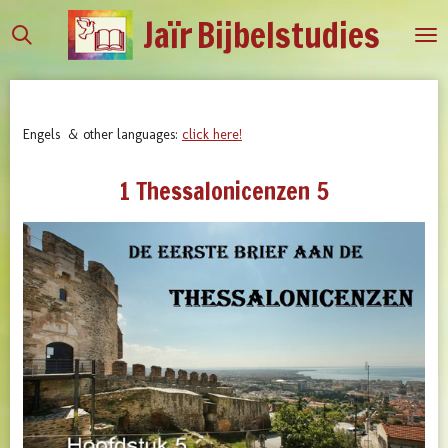
Jaïr
Bijbelstudies
Ga
direct
naar
de
hoofdinhoud
Engels & other languages:
click here!
1 Thessalonicenzen 5