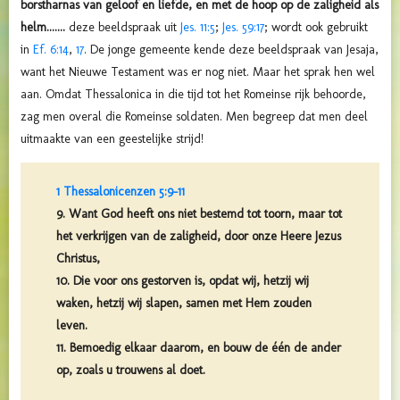
borstharnas van geloof en liefde, en met de hoop op de zaligheid als
helm.......
deze beeldspraak
uit
Jes. 11:5
;
Jes. 59:17
; wordt ook gebruikt
in
Ef. 6:14
,
17
. De jonge gemeente kende deze beeldspraak van Jesaja,
want het Nieuwe Testament was er nog niet. Maar het sprak hen wel
aan. Omdat Thessalonica in die tijd tot het Romeinse rijk behoorde,
zag men overal die Romeinse soldaten. Men begreep dat men deel
uitmaakte van een geestelijke strijd!
1 Thessalonicenzen 5:9-11
9. Want God heeft ons niet bestemd tot toorn, maar tot
het verkrijgen van de zaligheid, door onze Heere Jezus
Christus,
10. Die voor ons gestorven is, opdat wij, hetzij wij
waken, hetzij wij slapen, samen met Hem zouden
leven.
11. Bemoedig elkaar daarom, en bouw de één de ander
op, zoals u trouwens al doet.