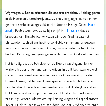
Wij vragen u, hen te erkennen die onder u arbeiden, u leiding geven
in de Heere en u terechtwijzen..........
een voorganger, oudste in een
gemeente behoort aangesteld te zijn door de Heilige Geest (
Hand.
20:28
). Paulus weet ook, zoals hij schrijft in
1 Thess. 1:4
dat de
broeders van Thssalonica verkozen zijn door God. Zoals het
christendom zich bij ons heeft ontwikkeld, kan iemand er gewoon
voor leren en soms zelfs solliciteren, om een leidende functie te
hebben. Dit is nog lang geen garantie dat ze door God verkozen zijn.
Het is nodig dat alle betrokkenen de Heere raadplegen, Hem om
wijsheid bidden of iemand aan te wijzen. In de Bijbel lazen we wel
dat er tussen twee broeders die daarvoor in aanmerking zouden
kunnen komen, het lot werd geworpen om ook echt de keuze aan
God te laten. Er is echter geen methode om dit duidelijk te maken.
Het komt vooral neer op de omgang met God en het onderwezen
zijn in Zijn Woord. Als we om Zijn leiding vragen zal Hij ook inzicht
geven. En als zij aangewezen zijn door God dan verdienen ze onze