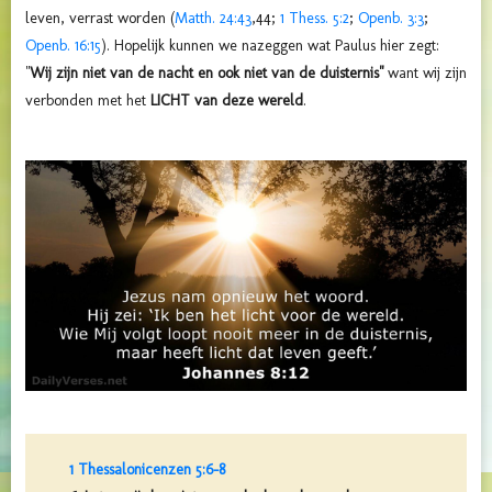
leven, verrast worden (
Matth. 24:43
,
44
;
1 Thess. 5:2
;
Openb. 3:3
;
Openb. 16:15
).
Hopelijk kunnen we nazeggen wat Paulus hier zegt:
"
Wij zijn niet van de nacht en ook niet van de duisternis"
want wij zijn
verbonden met het
LICHT van deze wereld
.
1 Thessalonicenzen 5:6-8