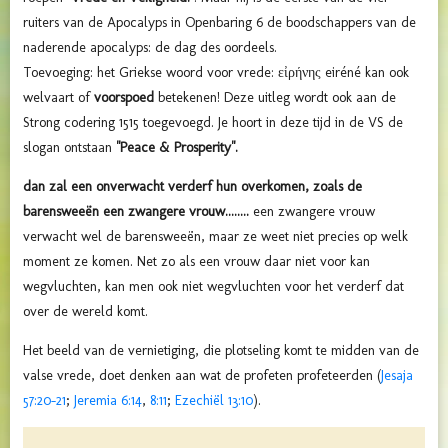
ruiters van de Apocalyps
in
Openbaring
6 de boodschappers van de
naderende
apocalyps
: de
dag des oordeels
.
Toevoeging: het Griekse woord voor vrede:
εἰρήνης
eiréné
kan ook
welvaart of
voorspoed
betekenen! Deze uitleg wordt ook aan de
Strong codering 1515 toegevoegd. Je hoort in deze tijd in de VS de
slogan ontstaan
"Peace & Prosperity".
dan zal een onverwacht verderf hun overkomen, zoals de
barensweeën een zwangere vrouw........
een zwangere vrouw
verwacht wel de barensweeën, maar ze weet niet precies op welk
moment ze komen. Net zo als een vrouw daar niet voor kan
wegvluchten, kan men ook niet wegvluchten voor het verderf dat
over de wereld komt.
Het beeld van de vernietiging, die plotseling komt te midden van de
valse vrede, doet denken aan wat de profeten profeteerden (
Jesaja
57:20-21
;
Jeremia 6:14
,
8:11
;
Ezechiël 13:10
).