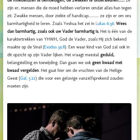
de moedelozen te bemoedigen, de zwakken te ondersteunen.......
ze
zijn er, mensen die de moed hebben verloren omdat alles hun tegen
zit. Zwakke mensen, door ziekte of handicap........... ze zijn er om ons
barmhartigheid te leren. Zoals Yeshua het zei in
Lukas 6:36
:
Wees
dan barmhartig, zoals ook uw Vader barmhartig is.
Het is één van de
karaktertrekken van YHWH, God de Vader, zoals Hij zich bekend
maakte op de Sinaï (
Exodus 34:8
). Een waar kind van God zal ook in
dit opzicht op zijn Vader lijken. Het vraagt meestal
geduld,
belangstelling en toewijding. Dan gaan we ook
geen kwaad met
kwaad vergelden
. Het gaat hier om de vruchten van de Heilige
Geest (
Gal. 5:22
) die voor een gelovige vanzelfsprekend zouden
moeten zijn.