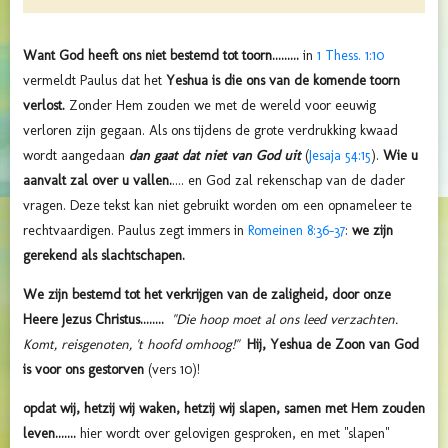
Want God heeft ons niet bestemd tot toorn.........
in
1 Thess. 1:10
vermeldt Paulus dat het
Yeshua is die ons van de komende toorn
verlost.
Zonder Hem zouden we met de wereld voor eeuwig
verloren zijn gegaan. Als ons tijdens de grote verdrukking kwaad
wordt aangedaan
dan gaat dat niet van God uit
(
Jesaja 54:15
).
Wie u
aanvalt zal over u vallen.
.... en God zal rekenschap van de dader
vragen. Deze tekst kan niet gebruikt worden om een opnameleer te
rechtvaardigen. Paulus zegt immers in
Romeinen 8:36-37
:
we zijn
gerekend als slachtschapen.
We zijn bestemd tot het verkrijgen van de zaligheid, door onze
Heere Jezus Christus........
"Die hoop moet al ons leed verzachten.
Komt, reisgenoten, 't hoofd omhoog!"
Hij, Yeshua de Zoon van God
is voor ons gestorven
(vers 10)!
opdat wij, hetzij wij waken, hetzij wij slapen, samen met Hem zouden
leven.......
hier wordt over gelovigen gesproken, en met "slapen"