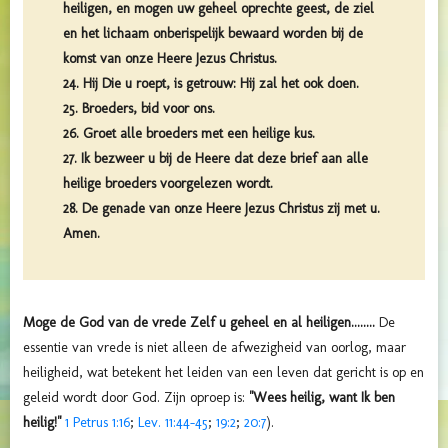
heiligen, en mogen uw geheel oprechte geest, de ziel
en het lichaam onberispelijk bewaard worden bij de
komst van onze Heere Jezus Christus.
24. Hij Die u roept, is getrouw: Hij zal het ook doen.
25. Broeders, bid voor ons.
26. Groet alle broeders met een heilige kus.
27. Ik bezweer u bij de Heere dat deze brief aan alle
heilige broeders voorgelezen wordt.
28. De genade van onze Heere Jezus Christus zij met u.
Amen.
Moge de God van de vrede Zelf u geheel en al heiligen........
De
essentie van vrede is niet alleen de afwezigheid van oorlog, maar
heiligheid, wat betekent het leiden van een leven dat gericht is op en
geleid wordt door God. Zijn oproep is:
"Wees heilig, want Ik ben
heilig!"
1 Petrus 1:16
;
Lev. 11:44-45
;
19:2
;
20:7
).