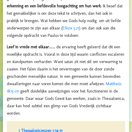
erkenning en een liefdevolle hoogachting om hun werk.
Ik besef dat
het gemakkelijker is om deze tekst te schrijven, dan het ook in
praktijk te brengen
.
Wat hebben we Gods hulp nodig om uit liefde
onderworpen te zijn aan elkaar (
Efeze 5:21
) om dan ook aan die
volgende opdracht van Paulus te voldoen:
Leef in vrede met elkaar.......
de ervaring heeft geleerd dat dit een
moeilijke opdracht is. Vooral in deze tijd waarin conflicten escaleren
en standpunten verharden. Want satan zit niet stil om verwarring te
zaaien. Het falen daarin is het onvermogen van de door zonde
geschonden menselijke natuur. In een gemeente kunnen bovendien
dwaalleringen naar voren komen die men moet afwijzen.
Mattheüs
18:15-20
geeft duidelijke aanwijzingen voor het functioneren in de
gemeente. Daar waar Gods Geest kan werken, zoals in Thessalonica,
daar kan heel subtiel een glimp van Gods Vrederijk zichtbaar
worden.
1 Thessalonicenzen 5:14-15