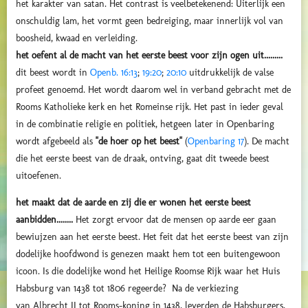
het karakter van satan. Het contrast is veelbetekenend: Uiterlijk een
onschuldig lam, het vormt geen bedreiging, maar innerlijk vol van
boosheid, kwaad en verleiding.
het oefent al de macht van het eerste beest voor zijn ogen uit.........
dit beest wordt in
Openb. 16:13
;
19:20
;
20:10
uitdrukkelijk de valse
profeet genoemd. Het wordt daarom wel in verband gebracht met de
Rooms Katholieke kerk en het Romeinse rijk. Het past in ieder geval
in de combinatie religie en politiek, hetgeen later in Openbaring
wordt afgebeeld als
"de hoer op het beest"
(
Openbaring 17
). De macht
die het eerste beest van de draak, ontving, gaat dit tweede beest
uitoefenen.
het maakt dat de aarde en zij die er wonen het eerste beest
aanbidden........
Het zorgt ervoor dat de mensen op aarde eer gaan
bewiujzen aan het eerste beest. Het feit dat het eerste beest van zijn
dodelijke hoofdwond is genezen maakt hem tot een buitengewoon
icoon. Is die dodelijke wond het Heilige Roomse Rijk waar het Huis
Habsburg van 1438 tot 1806 regeerde? Na de verkiezing
van Albrecht II tot Rooms-koning in 1438, leverden de Habsburgers,