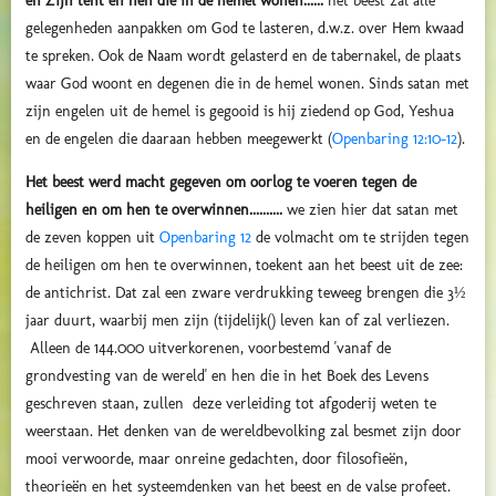
en Zijn tent en hen die in de hemel wonen......
het beest zal alle
gelegenheden aanpakken om God te lasteren, d.w.z. over Hem kwaad
te spreken. Ook de Naam wordt gelasterd en de tabernakel, de plaats
waar God woont en degenen die in de hemel wonen. Sinds satan met
zijn engelen uit de hemel is gegooid is hij ziedend op God, Yeshua
en de engelen die daaraan hebben meegewerkt (
Openbaring 12:10-12
).
Het beest werd macht gegeven om oorlog te voeren tegen de
heiligen en om hen te overwinnen..........
we zien hier dat satan met
de zeven koppen uit
Openbaring 12
de volmacht om te strijden tegen
de heiligen om hen te overwinnen, toekent aan het beest uit de zee:
de antichrist. Dat zal een zware verdrukking teweeg brengen die 3½
jaar duurt, waarbij men zijn (tijdelijk() leven kan of zal verliezen.
Alleen de 144.000 uitverkorenen, voorbestemd 'vanaf de
grondvesting van de wereld' en hen die in het Boek des Levens
geschreven staan, zullen deze verleiding tot afgoderij weten te
weerstaan. Het denken van de wereldbevolking zal besmet zijn door
mooi verwoorde, maar onreine gedachten, door filosofieën,
theorieën en het systeemdenken van het beest en de valse profeet.