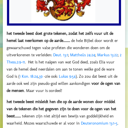
het tweede beest doet grote tekenen, zodat het zelfs vuur uit de
hemel laat neerkomen op de aarde........
de hele Bijbel door wordt er
gewaarschuwd tegen valse profeten die wonderen doen om de
uitverkorenen te verleiden:
Deut. 13:1
;
Mattheüs 24:24
;
Markus 13:22
;
2
Thess.2:9-11
. Het is het naäpen van wat God deed, zoals Elia vuur
van de hemel deed neerdalen om aan te tonen welke god de ware
God is (
1 Kon. 18:24
,
39
-zie ook:
Lukas 9:54
).
Zo zou dat beest uit de
aarde ook wel zijn pseudo-god willen aankondigen
voor de ogen van
de mensen
. Maar vuur is oordeel!
het tweede beest misleidt hen die op de aarde wonen door middel
van de tekenen die het gegeven zijn te doen voor de ogen van het
beest.......
tekenen zijn niet altijd een bewijs van goddelijkheid en
waarheid. Mozes waarschuwde er al voor in
Deuteronomium 13:1-5
.