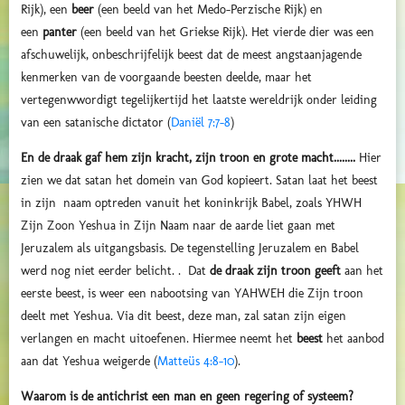
Rijk), een
beer
(een beeld van het Medo-Perzische Rijk) en
een
panter
(een beeld van het Griekse Rijk). Het vierde dier was een
afschuwelijk, onbeschrijfelijk beest dat de meest angstaanjagende
kenmerken van de voorgaande beesten deelde, maar het
vertegenwwordigt tegelijkertijd het laatste wereldrijk onder leiding
van een satanische dictator (
Daniël 7:7-8
)
En de draak gaf hem zijn kracht, zijn troon en grote macht........
Hier
zien we dat satan het domein van God kopieert. Satan laat het beest
in zijn naam optreden vanuit het koninkrijk Babel, zoals YHWH
Zijn Zoon Yeshua in Zijn Naam naar de aarde liet gaan met
Jeruzalem als uitgangsbasis. De tegenstelling Jeruzalem en Babel
werd nog niet eerder belicht. . Dat
de draak zijn troon geeft
aan het
eerste beest, is weer een nabootsing van YAHWEH die Zijn troon
deelt met Yeshua. Via dit beest, deze man, zal satan zijn eigen
verlangen en macht uitoefenen. Hiermee neemt het
beest
het aanbod
aan dat Yeshua weigerde (
Matteüs 4:8-10
).
Waarom is de antichrist een man en geen regering of systeem?