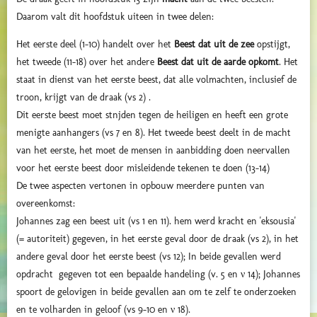
Daarom valt dit hoofdstuk uiteen in twee delen:
Het eerste deel (1-10) handelt over het
Beest dat uit de zee
opstijgt,
het tweede (11-18) over het andere
Beest dat uit de aarde opkomt
. Het
staat in dienst van het eerste beest, dat alle volmachten, inclusief de
troon, krijgt van de draak (vs 2) .
Dit eerste beest moet stnjden tegen de heiligen en heeft een grote
menigte aanhangers (vs 7 en 8). Het tweede beest deelt in de macht
van het eerste, het moet de mensen in aanbidding doen neervallen
voor het eerste beest door misleidende tekenen te doen (13-14)
De twee aspecten vertonen in opbouw meerdere punten van
overeenkomst:
Johannes zag een beest uit (vs 1 en 11). hem werd kracht en 'eksousia'
(= autoriteit) gegeven, in het eerste geval door de draak (vs 2), in het
andere geval door het eerste beest (vs 12); In beide gevallen werd
opdracht gegeven tot een bepaalde handeling (v. 5 en ν 14); Johannes
spoort de gelovigen in beide gevallen aan om te zelf te onderzoeken
en te volharden in geloof (vs 9-10 en ν 18).