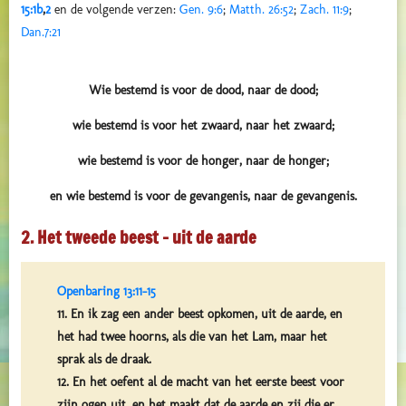
15:1b
,
2
en de volgende verzen:
Gen. 9:6
;
Matth. 26:52
;
Zach. 11:9
;
Dan.7:21
Wie
bestemd is
voor de dood, naar de dood;
wie
bestemd is
voor het zwaard, naar het zwaard;
wie
bestemd is
voor de honger, naar de honger;
en wie
bestemd is
voor de gevangenis, naar de gevangenis.
2. Het tweede beest – uit de aarde
Openbaring 13:11-15
11. En ik zag een ander beest opkomen, uit de aarde, en
het had twee hoorns, als die van het Lam, maar het
sprak als de draak.
12. En het oefent al de macht van het eerste beest voor
zijn ogen uit, en het maakt dat de aarde en zij die er