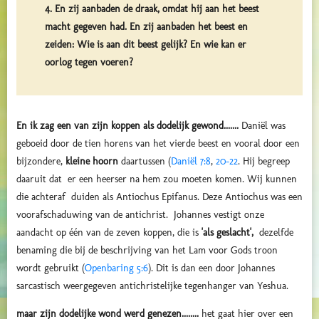
4. En zij aanbaden de draak, omdat hij aan het beest
macht gegeven had. En zij aanbaden het beest en
zeiden: Wie is aan dit beest gelijk? En wie kan er
oorlog tegen voeren?
En ik zag een van zijn koppen als dodelijk gewond.......
Daniël was
geboeid door de tien horens van het vierde beest en vooral door een
bijzondere,
kleine hoorn
daartussen (
Daniël 7:8
,
20-22
. Hij begreep
daaruit dat er een heerser na hem zou moeten komen. Wij kunnen
die achteraf duiden als Antiochus Epifanus. Deze Antiochus was een
voorafschaduwing van de antichrist. Johannes vestigt onze
aandacht op één van de zeven koppen, die is
'als geslacht',
dezelfde
benaming die bij de beschrijving van het Lam voor Gods troon
wordt gebruikt (
Openbaring 5:6
). Dit is dan een door Johannes
sarcastisch weergegeven antichristelijke tegenhanger van Yeshua.
maar zijn dodelijke wond werd genezen........
het gaat hier over een