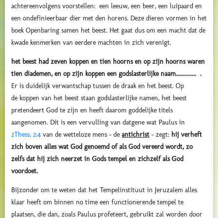
achtereenvolgens voorstellen: een leeuw, een beer, een luipaard en
een ondefinieerbaar dier met den horens. Deze dieren vormen in het
boek Openbaring samen het beest. Het gaat dus om een macht dat de
kwade kenmerken van eerdere machten in zich verenigt.
het beest had zeven koppen en tien hoorns en op zijn hoorns waren
tien diademen, en op zijn koppen een godslasterlijke naam.............. .
Er is duidelijk verwantschap tussen de draak en het beest. Op
de koppen van het beest staan godslasterlijke namen, het beest
pretendeert God te zijn en heeft daarom goddelijke titels
aangenomen. Dit is een vervulling van datgene wat Paulus in
2Thess. 2:4
van de wetteloze mens - de
antichrist
- zegt:
hij verheft
zich boven alles wat God
genoemd of als God vereerd wordt
, zo
zelfs dat hij zich neerzet in Gods tempel en zichzelf als God
voordoet.
Bijzonder om te weten dat het Tempelinstituut in Jeruzalem alles
klaar heeft om binnen no time een functionerende tempel te
plaatsen, die dan, zoals Paulus profeteert, gebruikt zal worden door