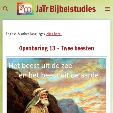
Jaïr
Bijbelstudies
Ga
direct
naar
de
hoofdinhoud
English & other languages:
click here !
Openbaring 13 - Twee beesten