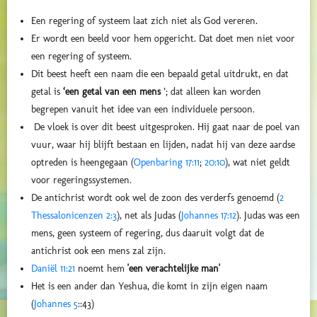
Een regering of systeem laat zich niet als God vereren.
Er wordt een beeld voor hem opgericht. Dat doet men niet voor
een regering of systeem.
Dit beest heeft een naam die een bepaald getal uitdrukt, en dat
getal is
‘een getal van een mens
’; dat alleen kan worden
begrepen vanuit het idee van een individuele persoon.
De vloek is over dit beest uitgesproken. Hij gaat naar de poel van
vuur, waar hij blijft bestaan ​​en lijden, nadat hij van deze aardse
optreden is heengegaan (
Openbaring 17:11
;
20:10
), wat niet geldt
voor regeringssystemen.
De antichrist wordt ook wel de zoon des verderfs genoemd (
2
Thessalonicenzen 2:3
), net als Judas (
Johannes 17:12
). Judas was een
mens, geen systeem of regering, dus daaruit volgt dat de
antichrist ook een mens zal zijn.
Daniël 11:21
noemt hem
'een verachtelijke man'
Het is een ander dan Yeshua, die komt in zijn eigen naam
(
Johannes 5
::43)