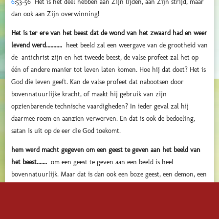
6
:53-56
Het is het deel hebben aan Zijn lijden, aan Zijn strijd, maar
dan ook aan Zijn overwinning!
Het is ter ere van het beest dat de wond van het zwaard had en weer
levend werd...........
heet beeld zal een weergave van de grootheid van
de antichrist zijn en het tweede beest, de valse profeet zal het op
één of andere manier tot leven laten komen. Hoe hij dat doet? Het is
God die leven geeft. Kan de valse profeet dat nabootsen door
bovennatuurlijke kracht, of maakt hij gebruik van zijn
opzienbarende technische vaardigheden? In ieder geval zal hij
daarmee roem en aanzien verwerven. En dat is ook de bedoeling,
satan is uit op de eer die God toekomt.
hem werd macht gegeven om een geest te geven aan het beeld van
het beest.......
om een geest te geven aan een beeld is heel
bovennatuurlijk. Maar dat is dan ook een boze geest, een demon, een
gevallen engel.
opdat het beeld van het beest zelfs zou spreken........
met de
tegenwoordige kunstmatige intelligentie (AI) kunnen we ons daarbij