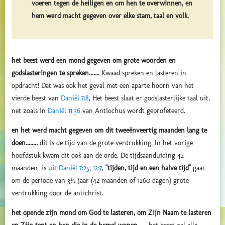
voeren tegen de heiligen en om hen te overwinnen, en
hem werd macht gegeven over elke stam, taal en volk.
het beest werd een mond gegeven om grote woorden en
godslasteringen te spreken.......
Kwaad spreken en lasteren in
opdracht! Dat was ook het geval met een aparte hoorn van het
vierde beest van
Daniël 7:8
, Het beest slaat er godslasterlijke taal uit,
net zoals in
Daniël 11:36
van Antiochus wordt geprofeteerd.
en het werd macht gegeven om dit tweeënveertig maanden lang te
doen........
dit is de tijd van de grote verdrukking. In het vorige
hoofdstuk kwam dit ook aan de orde. De tijdsaanduiding 42
maanden is uit
Daniël 7:25
;
12:7
,
"tijden, tijd en een halve tijd"
gaat
om de periode van 3½ jaar (42 maanden of 1260 dagen) grote
verdrukking door de antichrist.
het opende zijn mond om God te lasteren, om Zijn Naam te lasteren