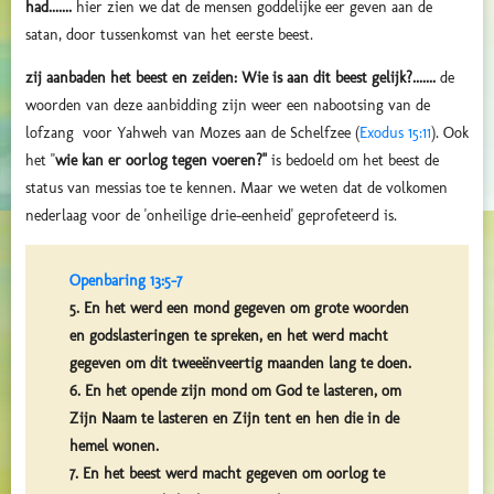
had.......
hier zien we dat de mensen goddelijke eer geven aan de
satan, door tussenkomst van het eerste beest.
zij aanbaden het beest en zeiden: Wie is aan dit beest gelijk?.......
de
woorden van deze aanbidding zijn weer een nabootsing van de
lofzang voor Yahweh van Mozes aan de Schelfzee (
Exodus 15:11
). Ook
het "
wie kan er oorlog tegen voeren?"
is bedoeld om het beest de
status van messias toe te kennen. Maar we weten dat de volkomen
nederlaag voor de 'onheilige drie-eenheid' geprofeteerd is.
Openbaring 13:5-7
5. En het werd een mond gegeven om grote woorden
en godslasteringen te spreken, en het werd macht
gegeven om dit tweeënveertig maanden lang te doen.
6. En het opende zijn mond om God te lasteren, om
Zijn Naam te lasteren en Zijn tent en hen die in de
hemel wonen.
7. En het beest werd macht gegeven om oorlog te