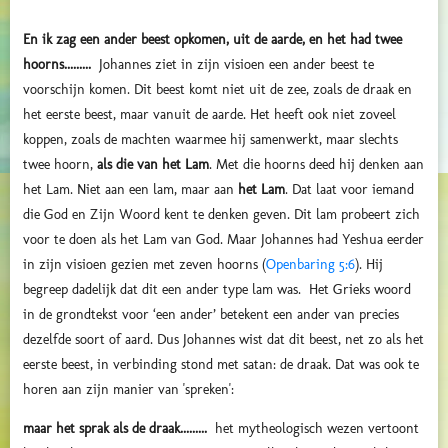
En ik zag een ander beest opkomen, uit de aarde, en het had twee
hoorns.........
Johannes ziet in zijn visioen een ander beest te
voorschijn komen. Dit beest komt niet uit de zee, zoals de draak en
het eerste beest, maar vanuit de aarde. Het heeft ook niet zoveel
koppen, zoals de machten waarmee hij samenwerkt, maar slechts
twee hoorn,
als die van het Lam
. Met die hoorns deed hij denken aan
het Lam. Niet aan een lam, maar aan
het Lam
. Dat laat voor iemand
die God en Zijn Woord kent te denken geven. Dit lam probeert zich
voor te doen als het Lam van God. Maar Johannes had Yeshua eerder
in zijn visioen gezien met zeven hoorns (
Openbaring 5:6
). Hij
begreep dadelijk dat dit een ander type lam was.
Het Grieks woord
in de grondtekst voor ‘een ander’ betekent een ander van precies
dezelfde soort of aard. Dus Johannes wist dat dit beest, net zo als het
eerste beest, in verbinding stond met satan: de draak. Dat was ook te
horen aan zijn manier van 'spreken':
maar het sprak als de draak.........
het mytheologisch wezen vertoont