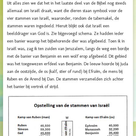
Uit alles zien we dat het in het laatste deel van de Bijbel nog steeds
allemaal om Israël draait, want die dieren staan symbool voor de
vier stammen van Israël, waaronder, rondom de tabernakel, de
stammen waren ingedeeld. Hieruit blijkt ook dat Israël een
beelddrager van God is. Zie bijgevoegd schema. Ze hadden ieder
een banier waarop het bijbehorende dier was afgebeeld. Toen ik in
Israël was, zag ik ten zuiden van Jeruzalem, langs de weg een bordje
met de banier van Benjamin en een wolf erop afgebeeld. Dit gebied
was het toegewezen erfdeel van Benjamin. De leeuw hoorde bij Juda
aan de oostzijde, de os (kalf, stier of rund) bij Efraïm, de mens bij
Ruben en de Arend bij Dan. De stammen verzamelden zich achter
het banier bij vertrek of strijd.