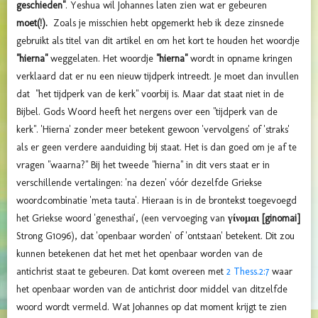
geschieden"
. Yeshua wil Johannes laten zien wat er gebeuren
moet(!).
Zoals je misschien hebt opgemerkt heb ik deze zinsnede
gebruikt als titel van dit artikel en om het kort te houden het woordje
"hierna"
weggelaten. Het woordje
"hierna"
wordt in opname kringen
verklaard dat er nu een nieuw tijdperk intreedt. Je moet dan invullen
dat "het tijdperk van de kerk" voorbij is. Maar dat staat niet in de
Bijbel. Gods Woord heeft het nergens over een "tijdperk van de
kerk". 'Hierna' zonder meer betekent gewoon 'vervolgens' of 'straks'
als er geen verdere aanduiding bij staat. Het is dan goed om je af te
vragen "waarna?" Bij het tweede "hierna" in dit vers staat er in
verschillende vertalingen: 'na dezen' vóór dezelfde Griekse
woordcombinatie 'meta tauta'. Hieraan is in de brontekst toegevoegd
het Griekse woord 'genesthai', (een vervoeging van
γίνομαι [ginomai]
Strong G1096)
,
dat 'openbaar worden' of 'ontstaan' betekent. Dit zou
kunnen betekenen dat het met het openbaar worden van de
antichrist staat te gebeuren. Dat komt overeen met
2 Thess.2:7
waar
het openbaar worden van de antichrist door middel van ditzelfde
woord wordt vermeld. Wat Johannes op dat moment krijgt te zien