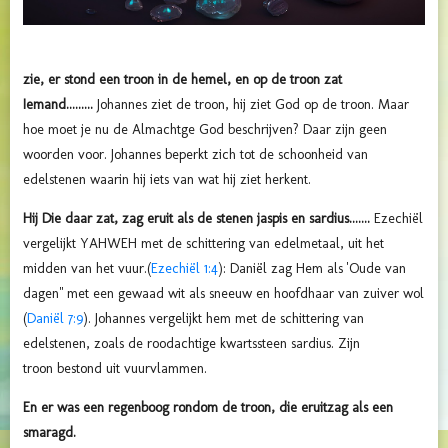
zie, er stond een troon in de hemel, en op de troon zat
Iemand.........
Johannes ziet de troon, hij ziet God op de troon. Maar
hoe moet je nu de Almachtge God beschrijven? Daar zijn geen
woorden voor. Johannes beperkt zich tot de schoonheid van
edelstenen waarin hij iets van wat hij ziet herkent.
Hij Die daar zat, zag eruit als de stenen jaspis en sardius.......
Ezechiël
vergelijkt YAHWEH met
de schittering van edelmetaal, uit het
midden van het vuur.
(
Ezechiël 1:4
): Daniël zag Hem als 'Oude van
dagen" met een gewaad wit als sneeuw en hoofdhaar van zuiver wol
(
Daniël 7:9
). Johannes vergelijkt hem met de schittering van
edelstenen, zoals de roodachtige kwartssteen sardius.
Zijn
troon
bestond uit
vuurvlammen.
En er was een regenboog rondom de troon, die eruitzag als een
smaragd.