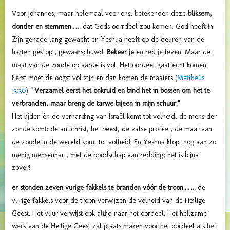
Voor Johannes, maar helemaal voor ons, betekenden deze
bliksem,
donder en stemmen......
dat Gods oorrdeel zou komen. God heeft in
Zijn genade lang gewacht en Yeshua heeft op de deuren van de
harten geklopt, gewaarschuwd:
Bekeer je
en red je leven! Maar de
maat van de zonde op aarde is vol. Het oordeel gaat echt komen.
Eerst moet de oogst vol zijn en dan komen de maaiers (
Mattheüs
13:30
)
" Verzamel eerst het onkruid en bind het in bossen om het te
verbranden, maar breng de tarwe bijeen in mijn schuur."
Het lijden èn de verharding van Israël komt tot volheid, de mens der
zonde komt: de antichrist, het beest, de valse profeet, de maat van
de zonde in de wereld komt tot volheid. En Yeshua klopt nog aan zo
menig mensenhart, met de boodschap van redding; het is bijna
zover!
er stonden zeven vurige fakkels te branden vóór de troon........
de
vurige fakkels voor de troon verwijzen de volheid van de Heilige
Geest. Het vuur verwijst ook altijd naar het oordeel. Het heilzame
werk van de Heilige Geest zal plaats maken voor het oordeel als het