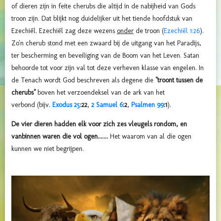
of dieren zijn in feite cherubs die altijd in de nabijheid van Gods
troon zijn. Dat blijkt nog duidelijker uit het tiende hoofdstuk van
Ezechiël. Ezechiël zag deze wezens
onder
de troon (
Ezechiël 1:26
).
Zo'n cherub stond met een zwaard bij de uitgang van het Paradijs,
ter bescherming en beveiliging van de Boom van het Leven. Satan
behoorde tot voor zijn val tot deze verheven klasse van engelen. In
de Tenach
wordt God beschreven als degene die
"troont tussen de
cherubs"
boven het verzoendeksel van de ark van het
verbond
(bijv.
Exodus 25
:22
,
2 Samuel 6
:2
,
Psalmen 99
:1
).
De vier dieren hadden elk voor zich zes vleugels rondom, en
vanbinnen waren die vol ogen.......
Het waarom van al die ogen
kunnen we niet begrijpen.