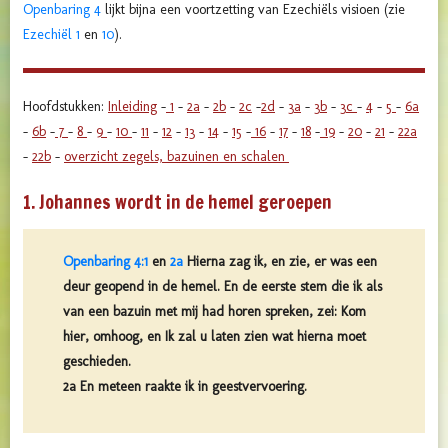
Openbaring 4
lijkt bijna een voortzetting van Ezechiëls visioen (zie
Ezechiël 1
en
10
).
Hoofdstukken:
Inleiding
-
1
-
2a
-
2b
-
2c
-
2d
-
3a
-
3b
-
3c
-
4
-
5
-
6a
-
6b
-
7
-
8
-
9
-
10
-
11
-
12
-
13
-
14
-
15
-
16
-
17
-
18
-
19
-
20
-
21
-
22a
-
22b
-
overzicht zegels, bazuinen en schalen
1. Johannes wordt in de hemel geroepen
Openbaring 4:1
en
2a
Hierna zag ik, en zie, er was een
deur geopend in de hemel. En de eerste stem die ik als
van een bazuin met mij had horen spreken, zei: Kom
hier, omhoog, en Ik zal u laten zien wat hierna moet
geschieden.
2a En meteen raakte ik in geestvervoering.