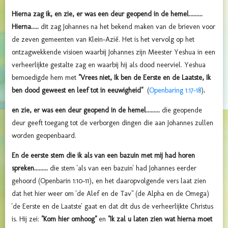
Hierna zag ik, en zie, er was een deur geopend in de hemel.........
Hierna.....
dit zag Johannes na het bekend maken van de brieven voor
de zeven gemeenten van Klein-Azië. Het is het vervolg op het
ontzagwekkende visioen waarbij Johannes zijn Meester Yeshua in een
verheerlijkte gestalte zag en waarbij hij als dood neerviel. Yeshua
bemoedigde hem met
"Vrees niet, Ik ben de Eerste en de Laatste, Ik
ben dood geweest en leef tot in eeuwigheid"
(
Openbaring 1:17-18
)
.
en zie, er was een deur geopend in de hemel.........
die geopende
deur geeft toegang tot de verborgen dingen die aan Johannes zullen
worden geopenbaard.
En de eerste stem die ik als van een bazuin met mij had horen
spreken.........
die stem 'als van een bazuin' had Johannes eerder
gehoord (Openbarin 1:10-11), en het daaropvolgende vers laat zien
dat het hier weer om 'de Alef en de Tav" (de Alpha en de Omega)
'de Eerste en de Laatste' gaat en dat dit dus de verheerlijkte Christus
is. Hij zei:
"Kom hier omhoog"
en
"Ik zal u laten zien wat hierna moet