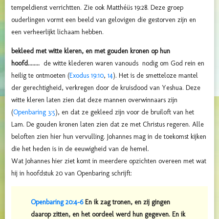
tempeldienst verrichtten. Zie ook Matthéüs 19:28. Deze groep
ouderlingen vormt een beeld van gelovigen die gestorven zijn en
een verheerlijkt lichaam hebben.
bekleed met witte kleren, en met gouden kronen op hun
hoofd........
de witte klederen waren vanouds nodig om God rein en
heilig te ontmoeten (
Exodus 19:10
,
14
). Het is de smetteloze mantel
der gerechtigheid, verkregen door de kruisdood van Yeshua. Deze
witte kleren laten zien dat deze mannen overwinnaars zijn
(
Openbaring 3:5
), en dat ze gekleed zijn voor de bruiloft van het
Lam. De gouden kronen laten zien dat ze met Christus regeren. Alle
beloften zien hier hun vervulling. Johannes mag in de toekomst kijken
die het heden is in de eeuwigheid van de hemel.
Wat Johannes hier ziet komt in meerdere opzichten overeen met wat
hij in hoofdstuk 20 van Openbaring schrijft:
Openbaring 20:4-6
En ik zag tronen, en zij gingen
daarop zitten, en het oordeel werd hun gegeven. En ik