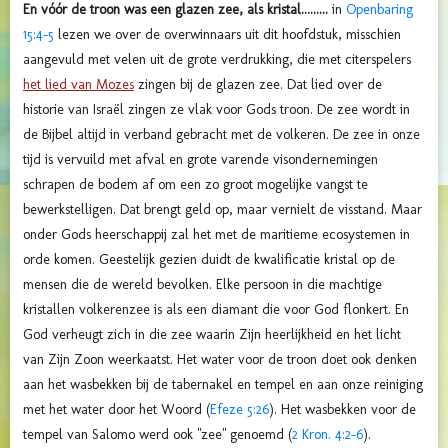
En vóór de troon was een glazen zee, als kristal.........
in
Openbaring
15:4-5
lezen we over de overwinnaars uit dit hoofdstuk, misschien
aangevuld met velen uit de grote verdrukking, die met citerspelers
het lied van Mozes
zingen bij de glazen zee. Dat lied over de
historie van Israël zingen ze vlak voor Gods troon. De zee wordt in
de Bijbel altijd in verband gebracht met de volkeren. De zee in onze
tijd is vervuild met afval en grote varende visondernemingen
schrapen de bodem af om een zo groot mogelijke vangst te
bewerkstelligen. Dat brengt geld op, maar vernielt de visstand. Maar
onder Gods heerschappij zal het met de maritieme ecosystemen in
orde komen. Geestelijk gezien duidt de kwalificatie kristal op de
mensen die de wereld bevolken. E
lke persoon in die machtige
kristallen volkerenzee is als een diamant die voor God flonkert. En
God verheugt zich in die zee waarin Zijn heerlijkheid en het licht
van Zijn Zoon weerkaatst. Het water voor de troon doet ook denken
aan het wasbekken bij de tabernakel en tempel en aan onze reiniging
met het water door het Woord (
Efeze 5:26
). Het wasbekken voor de
tempel van Salomo werd ook "zee" genoemd (
2 Kron. 4:2-6
).