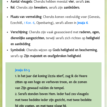
Aantal vleugels
: Cherubs hebben meestal
vier
, serafs
zes
.
Rol
: Cherubs zijn
bewakers
, serafs zijn
aanbidders.
Plaats van vermelding
: Cherubs komen veelvuldig voor (Genesis,
Ezechiël,
1 Kon. 6
, Openbaring), serafs alleen in
Jesaja 6
.
Verschijning
: Cherubs zijn vaak geassocieerd met
raderen, ogen,
dierenlijke aangezichten
, terwijl serafs zich richten op
heiligheid
en aanbidding
Symboliek
: Cherubs wijzen op
Gods heiligheid en bescherming
,
serafs op
Zijn majesteit en onafgebroken heiligheid
.
Jesaja 6:1-3
1. In het jaar dat koning Uzzia stierf, zag ik de Heere
zitten op een hoge en verheven troon, en de zomen
van Zijn gewaad vulden de tempel.
2. Serafs stonden boven Hem. Ieder had zes vleugels:
met twee bedekte ieder zijn gezicht, met twee bedekte
hij zijn voeten, en met twee vloog hij.