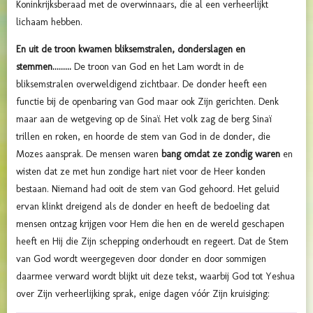
Koninkrijksberaad met de overwinnaars, die al een verheerlijkt
lichaam hebben.
En uit de troon kwamen bliksemstralen, donderslagen en
stemmen.........
De troon van God en het Lam wordt in de
bliksemstralen overweldigend zichtbaar. De donder heeft een
functie bij de openbaring van God maar ook Zijn gerichten. Denk
maar aan de wetgeving op de Sinaï.
Het volk zag de berg Sinaï
trillen en roken, en hoorde de stem van God in de donder, die
Mozes aansprak. De mensen waren
bang omdat ze zondig waren
en
wisten dat ze met hun zondige hart niet voor de Heer konden
bestaan.
Niemand had ooit de stem van God gehoord. H
et geluid
ervan klinkt dreigend als de donder en heeft de bedoeling dat
mensen ontzag krijgen voor Hem die hen en de wereld geschapen
heeft en Hij die Zijn schepping onderhoudt en regeert. Dat de Stem
van God wordt weergegeven door donder en door sommigen
daarmee verward wordt blijkt uit deze tekst, waarbij God tot Yeshua
over Zijn verheerlijking sprak, enige dagen vóór Zijn kruisiging: