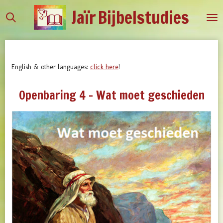
Jaïr
Bijbelstudies
Ga
direct
naar
de
hoofdinhoud
English & other languages:
click here
!
Openbaring 4 - Wat moet geschieden