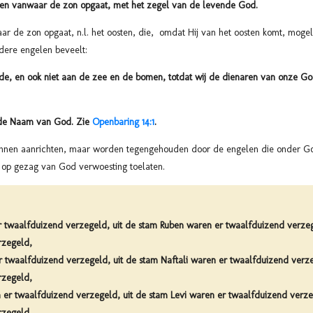
en vanwaar de zon opgaat, met het zegel van de levende God.
ar de zon opgaat, n.l. het oosten, die, omdat Hij van het oosten komt, mogel
ndere engelen beveelt:
de, en ook niet aan de zee en de bomen, totdat wij de dienaren van onze G
 de Naam van God. Zie
Openbaring 14:1
.
nnen aanrichten, maar worden tegengehouden door de engelen die onder God
 op gezag van God verwoesting toelaten.
er twaalfduizend verzegeld, uit de stam Ruben waren er twaalfduizend verze
rzegeld,
er twaalfduizend verzegeld, uit de stam Naftali waren er twaalfduizend verz
rzegeld,
 er twaalfduizend verzegeld, uit de stam Levi waren er twaalfduizend verzeg
rzegeld,