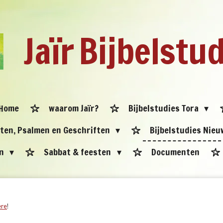
Jaïr
Bijbelstu
Home
waarom Jaïr?
Bijbelstudies Tora
eten, Psalmen en Geschriften
Bijbelstudies Nie
en
Sabbat & feesten
Documenten
ere
!