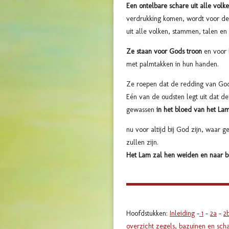
Een ontelbare schare uit alle volk
verdrukking komen, wordt voor d
uit alle volken, stammen, talen e
Ze staan voor Gods troon
en voor 
met palmtakken in hun handen.
Ze roepen dat de redding van Go
Eén van de oudsten legt uit dat 
gewassen
in het bloed van het La
nu voor altijd bij God zijn, waar g
zullen zijn.
Het Lam zal hen weiden en naar b
Hoofdstukken:
Inleiding
-
1
-
2a
-
2
overzicht zegels, bazuinen en sch