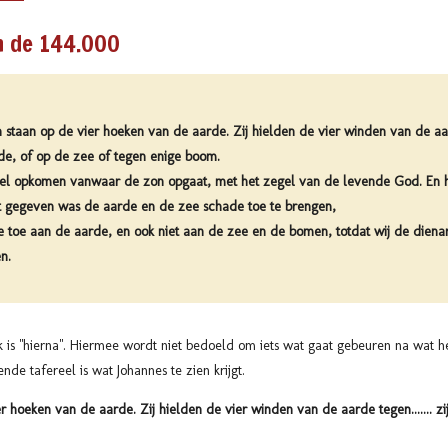
n de 144.000
en staan op de vier hoeken van de aarde. Zij hielden de vier winden van de a
e, of op de zee of tegen enige boom.
gel opkomen vanwaar de zon opgaat, met het zegel van de levende God. En hi
t gegeven was de aarde en de zee schade toe te brengen,
de toe aan de aarde, en ook niet aan de zee en de bomen, totdat wij de die
n.
k is "hierna". Hiermee wordt niet bedoeld om iets wat gaat gebeuren na wat h
ende tafereel is wat Johannes te zien krijgt.
er hoeken van de aarde. Zij hielden de vier winden van de aarde tegen....... 