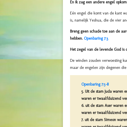
En ik zag een andere engel opkom
Eén engel die komt van de kant wa
is, namelijk Yeshua, die de vier a
Breng geen schade toe aan de aar
hebben.
Openbaring 7:3
Het zegel van de levende God is
De winden zouden verwoesting ku
maar de engelen zijn degenen die
Openbaring 7:5-8
5. Uit de stam Juda waren 
waren er twaalfduizend ve
6. uit de stam Aser waren 
waren er twaalfduizend ve
7. uit de stam Simeon waren
waren er twaalfduizend ve