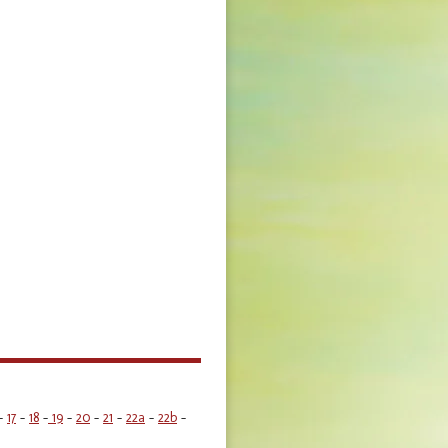
-
17
-
18
-
19
-
20
-
21
-
22a
-
22b
-