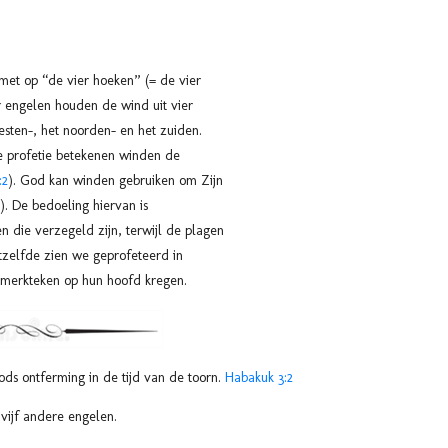
met op “de vier hoeken” (= de vier
 engelen houden de wind uit vier
westen-, het noorden- en het zuiden.
e profetie betekenen winden de
:2
). God kan winden gebruiken om Zijn
). De bedoeling hiervan is
 die verzegeld zijn, terwijl de plagen
tzelfde zien we geprofeteerd in
erkteken op hun hoofd kregen.
ds ontferming in de tijd van de toorn.
Habakuk 3:2
 vijf andere engelen.