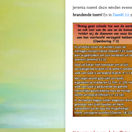
Jeremia noemt deze winden eveneens
brandende toorn!
En in
Daniël 7:2
z