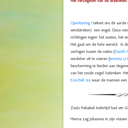
Het verzegelen van de Israëlieten.
Openbaring 7
tekent ons de aarde 
windstreken) een engel. Deze vier
richtingen tegen: het oosten, het 
Het gaat om de hele wereld. In d
oorlogen tussen de naties (
Daniël 7
oordelen uit te voeren (
Jeremia 51:1
bescherming te bieden aan degenen
van het zesde zegel losbreken. He
Ezechiël 9:4
waar de mannen een m
Zoals Habakuk indertijd bad om Go
Hierna zag Johannes in zijn visioen