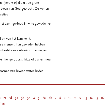
en
, (vers 9–17) die uit de grote
e troon van God gebracht. Ze komen
n naties.
het Lam, gekleed in witte gewaden en
d en van het Lam komt.
deze mensen: hun gewaden hebben
m
(beeld van verlossing), ze mogen
een honger, dorst, hitte of tranen meer
ronnen van levend water leiden.
b
-
2c
-
2d
-
3a
-
3b
-
3c
-
4
-
5
-
6a
-
6b
-
7
-
8
-
9
-
10
-
11
-
12
-
13
-
14
-
15
-
16
alen