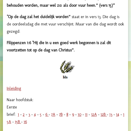
behouden worden, maar wel zo: als door vuur heen.” (vers 15)
“
"Op de dag zal het duidelijk worden”
staat er in vers 13. Die dag is
de oordeelsdag die met vuur verschijnt. Maar van die dag wordt ook
gezegd:
Filippenzen 1:6 "Hij die in u een goed werk begonnen is zal dit
voortzetten tot op de dag van Christus”.
Inleiding
Naar hoofdstuk:
Eerste
brief:
1
-
2
-
3
-
4
-
5
-
6
-
7A
-
7B
-
8
-
9
-
10
-
11
-
12A
-
12B
-
13
-
14
-
1
5A
-
15B
-
16