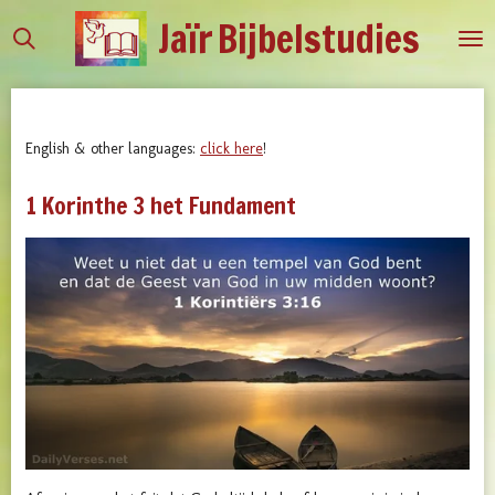
Jaïr
Bijbelstudies
Ga
direct
naar
de
hoofdinhoud
English & other languages:
click here
!
1 Korinthe 3 het Fundament