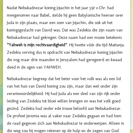
Nadat Nebukadnezar koning Jojachin in het jaar 597 v.Chr. had
meegenomen naar Babel, stelde hij geen Babylonische heerser over
Juda in zijn plaats, maar een oom van Jojachin, die ook uit het
koningsgeslacht van David was. Dat was Zedekia die zijn naam van
Nebukadnezar had gekregen. Deze naam had een mooie betekenis
“Yahweh is mijn rechtvaardigheid”
. Hij heette vóór die tijd Mattanja.
Zedekia verving dus in opdracht van Nebukadnezar koning Jojachin
die nog maar drie maanden in Jeruzalem had geregeerd en kwaad
deed in de ogen van YAHWEH.
Nebukadnezar begreep dat het beter voor het volk was als een lid
van het huis van David koning zou zijn, maar dan wel onder zijn
verantwoordelijkheid. Hij had Juda als een deel van zijn rijk onder
leiding van Zedekia tot bloei willen brengen en was het volk goed
gezind. Zedekia had onder ede trouw beloofd aan Nebukadnezar.
De profeet Jeremia was al vaker naar Zedekia gegaan en had hem
de raad gegeven zich aan Nebukadnezar te onderwerpen. Alleen in
die weg zou hij mogen rekenen op de hulp en de zegen van God.