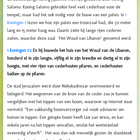
Salomo. Koning Salomo gebruikte heel veel cederhout voor de
tempel, maar had het ook nodig voor de bouw van een paleis. In
1
Koningen 7
lezen we hoe zijn paleis een troonzaal had, die 50 meter
lang en 15 meter hoog was. Daarin zette hij lange rijen cederen
zuilen, waardor deze zaal ‘Het Woud van Libanon’ genoemd werd.
1 Koningen 7:2
En hij bouwde het huis van het Woud van de Libanon,
honderd el in zijn lengte, vijftig el in zijn breedte en dertig el in zijn
hoogte, met vier rijen van cederhouten pilaren, en cederhouten
balken op de pilaren.
De stad Jeruzalem werd door Nebukadnezar overmeesterd en
belegerd. Het wegnemen van de kruin van de ceder zou je kunnen
vergelijken met het toppen van een boom, waarover op internet staat
vermeld: “Een vakkundig boomverzorger zal nooit adviseren om
bomen te toppen. Een getopte boom heeft last van stress, en kan
enkele jaren na het toppen omvallen, omdat het wortelstelsel
evenredig afsterft”. Het was dan ook menselijk gezien de doodsteek