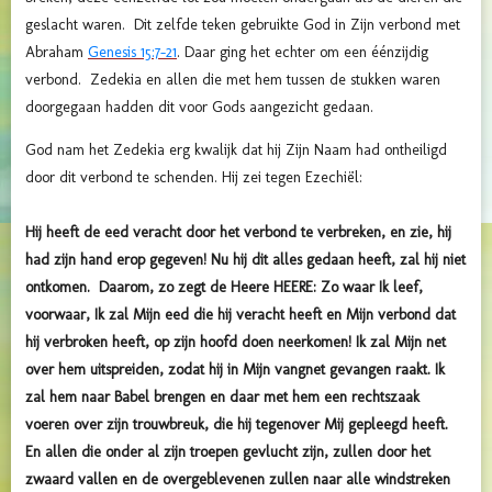
geslacht waren. Dit zelfde teken gebruikte God in Zijn verbond met
Abraham
Genesis 15:7-21
. Daar ging het echter om een éénzijdig
verbond. Zedekia en allen die met hem tussen de stukken waren
doorgegaan hadden dit voor Gods aangezicht gedaan.
God nam het Zedekia erg kwalijk dat hij Zijn Naam had ontheiligd
door dit verbond te schenden. Hij zei tegen Ezechiël:
Hij heeft de eed veracht door het verbond te verbreken, en zie, hij
had zijn hand erop gegeven! Nu hij dit alles gedaan heeft, zal hij niet
ontkomen. Daarom, zo zegt de Heere HEERE: Zo waar Ik leef,
voorwaar, Ik zal Mijn eed die hij veracht heeft en Mijn verbond dat
hij verbroken heeft, op zijn hoofd doen neerkomen! Ik zal Mijn net
over hem uitspreiden, zodat hij in Mijn vangnet gevangen raakt. Ik
zal hem naar Babel brengen en daar met hem een rechtszaak
voeren over zijn trouwbreuk, die hij tegenover Mij gepleegd heeft.
En allen die onder al zijn troepen gevlucht zijn, zullen door het
zwaard vallen en de overgeblevenen zullen naar alle windstreken