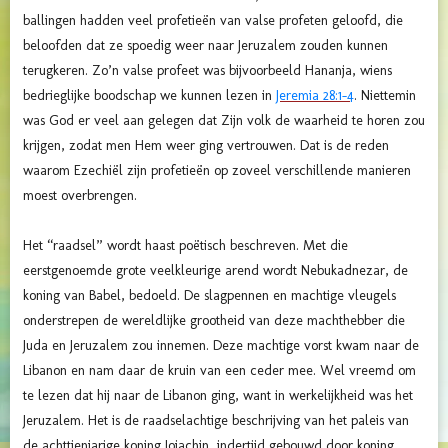
ballingen hadden veel profetieën van valse profeten geloofd, die
beloofden dat ze spoedig weer naar Jeruzalem zouden kunnen
terugkeren. Zo’n valse profeet was bijvoorbeeld Hananja, wiens
bedrieglijke boodschap we kunnen lezen in
Jeremia 28:1-4
. Niettemin
was God er veel aan gelegen dat Zijn volk de waarheid te horen zou
krijgen, zodat men Hem weer ging vertrouwen. Dat is de reden
waarom Ezechiël zijn profetieën op zoveel verschillende manieren
moest overbrengen.
Het “raadsel” wordt haast poëtisch beschreven. Met die
eerstgenoemde grote veelkleurige arend wordt Nebukadnezar, de
koning van Babel, bedoeld. De slagpennen en machtige vleugels
onderstrepen de wereldlijke grootheid van deze machthebber die
Juda en Jeruzalem zou innemen. Deze machtige vorst kwam naar de
Libanon en nam daar de kruin van een ceder mee. Wel vreemd om
te lezen dat hij naar de Libanon ging, want in werkelijkheid was het
Jeruzalem. Het is de raadselachtige beschrijving van het paleis van
de achttienjarige koning Jojachin, indertijd gebouwd door koning