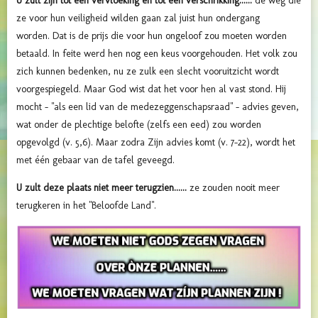
U zult zijn tot een vervloeking en tot een verschrikking......
de weg die
ze voor hun veiligheid wilden gaan zal juist hun ondergang
worden. Dat is de prijs die voor hun ongeloof zou moeten worden
betaald. In feite werd hen nog een keus voorgehouden. Het volk zou
zich kunnen bedenken, nu ze zulk een slecht vooruitzicht wordt
voorgespiegeld. Maar God wist dat het voor hen al vast stond. Hij
mocht - "als een lid van de medezeggenschapsraad" - advies geven,
wat onder de plechtige belofte (zelfs een eed) zou worden
opgevolgd (v. 5,6). Maar zodra Zijn advies komt (v. 7-22), wordt het
met één gebaar van de tafel geveegd.
U zult deze plaats niet meer terugzien......
ze zouden nooit meer
terugkeren in het "Beloofde Land".