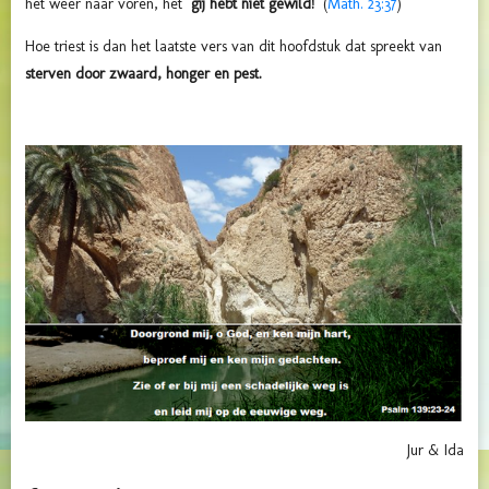
het weer naar voren, het
"gij hebt niet gewild!"
(
Math. 23:37
)
Hoe triest is dan het laatste vers van dit hoofdstuk dat spreekt van
sterven door zwaard, honger en pest.
Jur & Ida