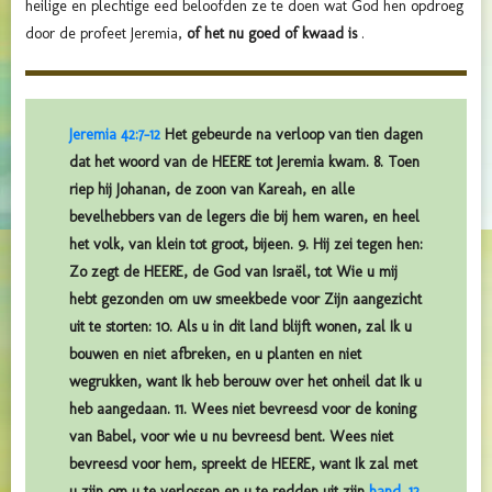
heilige en plechtige eed beloofden ze te doen wat God hen opdroeg
door de profeet Jeremia,
of het nu goed of kwaad is
.
Jeremia 42:7-12
Het gebeurde na verloop van tien dagen
dat het woord van de HEERE tot Jeremia kwam. 8. Toen
riep hij Johanan, de zoon van Kareah, en alle
bevelhebbers van de legers die bij hem waren, en heel
het volk, van klein tot groot, bijeen. 9. Hij zei tegen hen:
Zo zegt de HEERE, de God van Israël, tot Wie u mij
hebt gezonden om uw smeekbede voor Zijn aangezicht
uit te storten: 10. Als u in dit land blijft wonen, zal Ik u
bouwen en niet afbreken, en u planten en niet
wegrukken, want Ik heb berouw over het onheil dat Ik u
heb aangedaan. 11. Wees niet bevreesd voor de koning
van Babel, voor wie u nu bevreesd bent. Wees niet
bevreesd voor hem, spreekt de HEERE, want Ik zal met
u zijn om u te verlossen en u te redden uit zijn
hand. 12
.