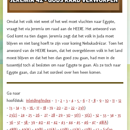
Omdat het volk niet weet of het wel moet vluchten naar Egypte,
vraagt het via Jeremía om raad aan de HEERE.
Het antwoord van
God komt na tien dagen. Jeremía zegt dat het volk in Juda moet
blijven en niet bang hoeft te zijn voor koning Nebukadrézar. Toen het
anwoord van de HEERE kwam, dat het overgebleven volk in het land
moest blijven en dat het hen dan goed zou gaan, had men in de
tussentijd toch al besloten om naar Egypte te gaan. Als ze toch naar
Egypte gaan, dan zal het oordeel over hen heen komen.
Ga naar
hoofdstuk:
inleiding/index
-
1
-
2
-
3
-
4
-
5
-
6
-
7
-
8
-
9
-
10
-
11
-
12
-
13
-
14
-
15
-
16
-
17
-
18
-
19
-
20
-
21
-
22
-
23(1
)
-
23(2)
-
24
-
25
-
26
-
27
-
28
-
29
-
30
-
31(1)
-
31(2)
-
32
-
33
-
34
-
35
-
36
-
37
-
38
-
39
-
40
-
41
-
42
-
43
-
44
-
45
-
46
-
47
-
48(A
)
-
48(B)
-
49(A)
-
49(B)
-
50(A)
-
50(B)
-
51(A)
-
51(B)
-
52
-
Safan