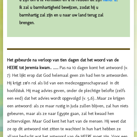
Ik zal u barmhartigheid bewijzen, zodat hij u
barmhartig zal zijn en u naar uw land terug zal
brengen.
Het gebeurde na verloop van tien dagen dat het woord van de
HEERE tot Jeremia kwam.. ......
Pas na 10 dagen komt het antwoord (v.
7): Het lijkt erop dat God helemaal geen zin had hen te antwoorden.
Hij krijgt z
o
’n rol als lid van een medezeggenschapsraad in dit
hoofdstuk. Hij mag advies geven, onder de plechtige belofte (zelfs
een eed) dat het advies wordt opgevolgd (v. 5,6)...Maar ze krijgen
een antwoord: als ze maar rustig in Juda zullen blijven, zal hun niets
gebeuren, maar als ze naar Egypte gaan, zal het kwaad hen
achtervolgen. Maar God kent het hart van de mensen. Hij weet dat
ze op dit antwoord niet zitten te wachten! In hun hart hebben ze
allang bedacht wat het antwoord van de HEERE moet zijn. Voor een