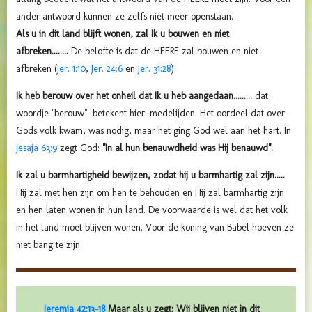
ander antwoord kunnen ze zelfs niet meer openstaan.
Als u in dit land blijft wonen, zal Ik u bouwen en niet
afbreken........
De belofte is dat de HEERE zal bouwen en niet
afbreken (
Jer. 1:10
,
Jer. 24:6
en
Jer. 31:28
).
Ik heb berouw over het onheil dat Ik u heb aangedaan.........
dat
woordje "berouw" betekent hier: medelijden. Het oordeel dat over
Gods volk kwam, was nodig, maar het ging God wel aan het hart. In
Jesaja 63:9
zegt God:
"
In al hun benauwdheid
was Hij benauwd".
Ik zal u barmhartigheid bewijzen, zodat hij u barmhartig zal zijn.....
Hij zal met hen zijn om hen te behouden en Hij zal barmhartig zijn
en hen laten wonen in hun land. De voorwaarde is wel dat het volk
in het land moet blijven wonen. Voor de koning van Babel hoeven ze
niet bang te zijn.
Jeremia 42:13-18
Maar als u zegt: Wij blijven niet in dit