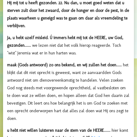
Hij mij tot u heeft gezonden. 22. Nu dan, u moet goed weten dat u
sterven zult door het zwaard, door de honger en door de pest, in de
plaats waarheen u geneigd was te gaan om daar als vreemdeling te
verblijven.
Ja, u hebt uzelf misleid. Ú immers hebt mij tot de HEERE, uw God,
gezonden.......
we lezen niet dat het volk hierop reageerde. Toch
"wist" Jeremia wat er in hun harten was.
maak (Gods antwoord) zo ons bekend, en wij zullen het doen......
het
blijkt dat dit niet oprecht is geweest, want ze aanvaardden Gods
antwoord niet om dienovereenkomstig te handelen. Velen zoeken
God nog steeds met voorgewende oprechtheid, al vastbesloten om
te doen wat
ze
willen doen, en hopen alleen dat God hen daarin zal
bevestigen.
Dit leert ons hoe belangrijk het is om God te zoeken met
een oprecht onderworpen hart dat alles zal doen
wat
Hij ons zegt te
doen.
u hebt niet willen luisteren naar de stem van de HEERE.......
hier komt