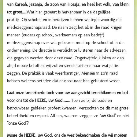
van Kareah, Jezanja, de zoon van Hosaja, en heel het volk, van klein
tot groot.....
Wat hier gebeurt is herkenbaar in de dagelijkse
praktijk. Op scholen en in bedrijven hebben we tegenwoordig een
medezeggenschapsraad. De naam zegt het al: in die raad krijgen
mensen (ouders op school, werknemers op een bedrijf)
medezeggenschap over wat gebeuren moet op de school of in de
onderneming. De directie is verplicht te luisteren naar de adviezen
die gegeven worden door deze raad. Ongetwijfeld klinken er dan
altijd mooie beloften: wij zullen steeds luisteren naar wat jullie
zeggen. De praktijk is vaak weerbarstiger. Mensen in zo’n raad
hebben weleens het idee dat er nooit naar hen geluisterd wordt.
Laat onze smeekbede toch voor uw aangezicht terechtkomen en bid
voor ons tot de HEERE, uw God........
Toen ze bij de oude en
betrouwbaar gebleken profeet kwamen, verzochten ze dit met grote
beleefdheid en respect. Alleen, waarom zeggen ze "
uw God"
en niet
"onze God"?
Moge de HEERE, uw God, ons de weg bekendmaken die wij moeten