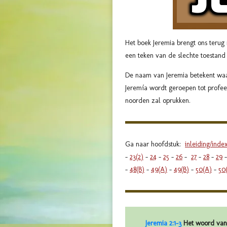
Het boek Jeremia brengt ons terug 
een teken van de slechte toestand
De naam van Jeremia betekent waars
Jeremía wordt geroepen tot profeet
noorden zal oprukken.
Ga naar hoofdstuk:
inleiding/inde
-
23(2)
-
24
-
25
-
26
-
27
-
28
-
29
-
48(B)
-
49(A)
-
49(B)
-
50(A)
-
50
Jeremia 2:1-3
Het woord van 