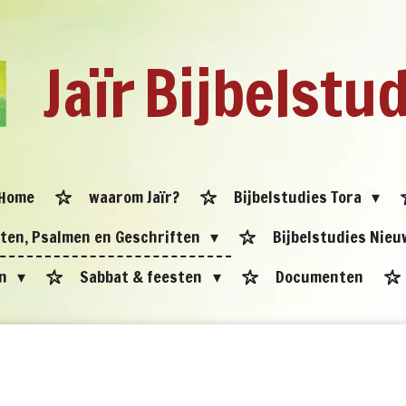
Jaïr
Bijbelstu
Home
waarom Jaïr?
Bijbelstudies Tora
eten, Psalmen en Geschriften
Bijbelstudies Nie
en
Sabbat & feesten
Documenten