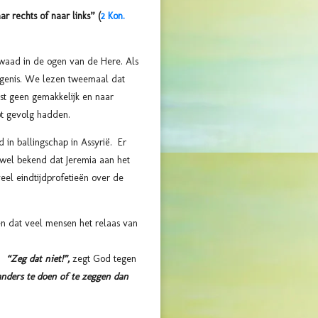
r rechts of naar links” (
2 Kon.
waad in de ogen van de Here. Als
ngenis. We lezen tweemaal dat
st geen gemakkelijk en naar
ot gevolg hadden.
 in ballingschap in Assyrië. Er
s wel bekend dat Jeremia aan het
eel eindtijdprofetieën over de
ten dat veel mensen het relaas van
”.
“Zeg dat niet!”,
zegt God tegen
 anders te doen of te zeggen dan