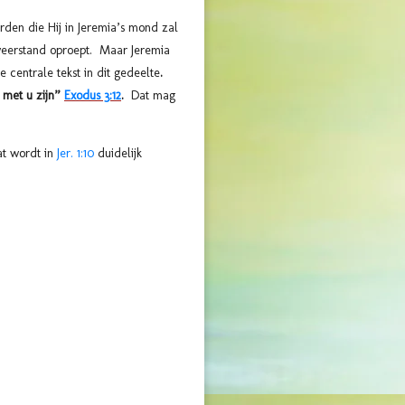
rden die Hij in Jeremia’s mond zal
t weerstand oproept. Maar Jeremia
e centrale tekst in dit gedeelte
.
 met u zijn”
Exodus 3:12
.
Dat mag
at wordt in
Jer. 1:10
duidelijk