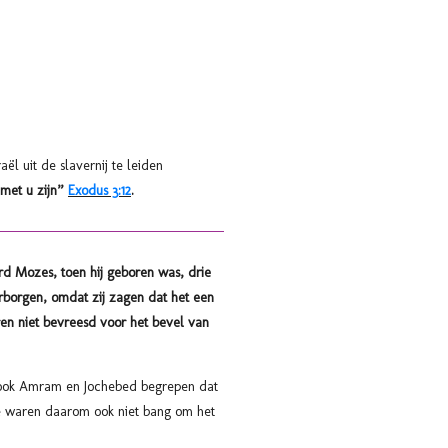
l uit de slavernij te leiden
 met u zijn”
Exodus 3:12
.
d Mozes, toen hij geboren was, drie
rborgen, omdat zij zagen dat het een
ren niet bevreesd voor het bevel van
t ook Amram en Jochebed begrepen dat
e waren daarom ook niet bang om het