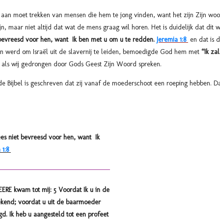
s aan moet trekken van mensen die hem te jong vinden, want het zijn Zijn woo
ijn, maar niet altijd dat wat de mens graag wil horen. Het is duidelijk dat di
bevreesd voor hen, want Ik ben met u om u te redden.
Jeremia 1:8
en dat is d
 werd om Israël uit de slavernij te leiden, bemoedigde God hem met
“Ik zal
n als wij gedrongen door Gods Geest Zijn Woord spreken.
de Bijbel is geschreven dat zij vanaf de moederschoot een roeping hebben. D
s niet bevreesd voor hen, want Ik
 1:8
RE kwam tot mij: 5 Voordat Ik u in de
kend; voordat u uit de baarmoeder
gd. Ik heb u aangesteld tot een profeet