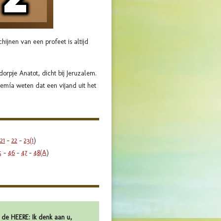
hijnen van een profeet is altijd
orpje Anatot, dicht bij Jeruzalem.
remía weten dat een vijand uit het
21
-
22
-
23(1
)
5
-
46
-
47
-
48(A
)
de HEERE: Ik denk aan u,