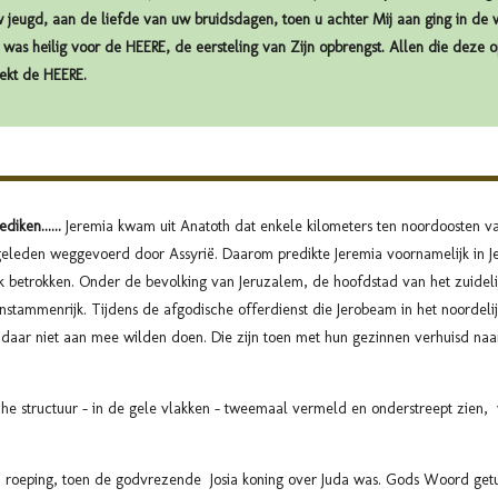
jeugd, aan de liefde van uw bruidsdagen, toen u achter Mij aan ging in de w
ël was heilig voor de HEERE, de eersteling van Zijn opbrengst. Allen die deze 
ekt de HEERE.
iken......
Jeremia kwam uit Anatoth dat enkele kilometers ten noordoosten v
eleden weggevoerd door Assyrië. Daarom predikte Jeremia voornamelijk in Je
 betrokken. Onder de bevolking van Jeruzalem, de hoofdstad van het zuidelij
enstammenrijk. Tijdens de afgodische offerdienst die Jerobeam in het noordelij
 daar niet aan mee wilden doen. Die zijn toen met hun gezinnen verhuisd naar
che structuur - in de gele vlakken - tweemaal vermeld en onderstreept zien,
ijn roeping, toen de godvrezende Josia koning over Juda was. Gods Woord getu