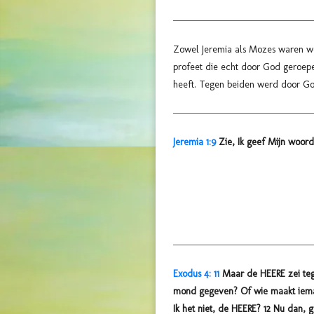
Zowel Jeremia als Mozes waren w
profeet die echt door God geroepe
heeft. Tegen beiden werd door Go
Jeremia 1:9
Zie, Ik geef Mijn woor
Exodus 4: 11
Maar de HEERE zei te
mond gegeven? Of wie maakt ieman
Ik het niet, de HEERE? 12 Nu dan, 