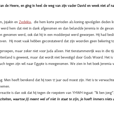
van de Heere, en ging in heel de weg van zijn vader David en week niet af naa
im, Jojakin en
Zedekia
, die hem korte perioden als koning opvolgden deden k
 werd hem dat niet in dank afgenomen en dan belandde Jeremia in de geva
n genomen werd, ook dat hij in een modderput werd geworpen. Hij had besli
even. Hij moet vaak hebben geconstateerd dat zijn woorden geen bekering t
geroepen, maar zeker niet voor Juda alleen. Het tienstammenrijk was in die tijd
buitenland is geweest, maar dat wordt niet bevestigd door Gods Woord. Het i
uch tegen zijn wil naar Egypte is meegenomen. We zien in het boek Jeremia v
ing. Men heeft berekend dat hij toen 17 jaar oud moest zijn. Het is te verwach
 nemen.
e reactie is dan ook dat hij tegen de roepstem van YHWH ingaat: “Ik ben jong
iteiten, waartoe jij meent wel of niet in staat te zijn, je hoeft immers niets