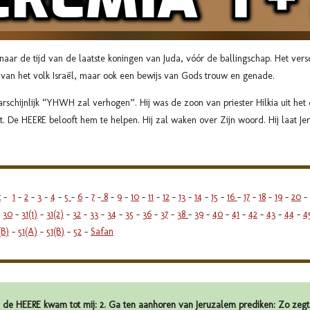
naar de tijd van de laatste koningen van Juda, vóór de ballingschap. Het versc
 van het volk Israël, maar ook een bewijs van Gods trouw en genade.
chijnlijk “YHWH zal verhogen”. Hij was de zoon van priester Hilkia uit het d
. De HEERE belooft hem te helpen. Hij zal waken over Zijn woord. Hij laat Je
x
-
1
-
2
-
3
-
4
-
5
-
6
-
7
-
8
-
9
-
10
-
11
-
12
-
13
-
14
-
15
-
16
-
17
-
18
-
19
-
20
-
-
30
-
31(1)
-
31(2)
-
32
-
33
-
34
-
35
-
36
-
37
-
38
-
39
-
40
-
41
-
42
-
43
-
44
-
4
(B)
-
51(A)
-
51(B)
-
52
-
Safan
de HEERE kwam tot mij: 2. Ga ten aanhoren van Jeruzalem prediken: Zo zegt 