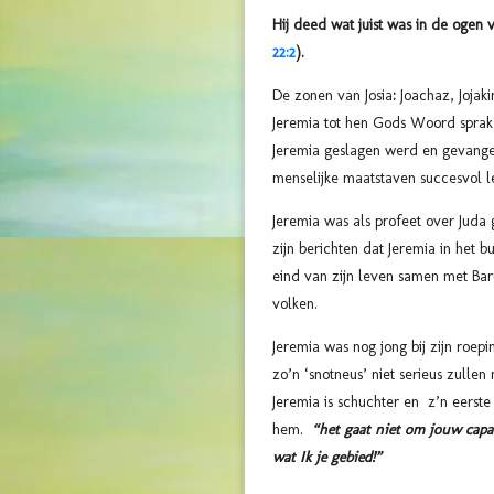
Hij deed wat juist was in de ogen 
22:2
).
De zonen van Josia
:
Joachaz, Jojak
Jeremia tot hen Gods Woord sprak
Jeremia geslagen werd en gevange
menselijke maatstaven succesvol l
Jeremia was als profeet over Juda 
zijn berichten dat Jeremia in het 
eind van zijn leven samen met Bar
volken.
Jeremia was nog jong bij zijn roep
zo’n ‘snotneus’ niet serieus zullen
Jeremia is schuchter en z’n eerst
hem.
“het gaat niet om jouw capac
wat Ik je gebied!”