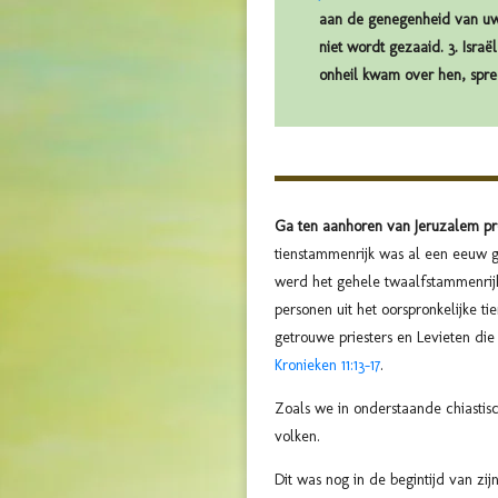
aan de genegenheid van uw 
niet wordt gezaaid. 3. Isra
onheil kwam over hen, spre
Ga ten aanhoren van Jeruzalem pred
tienstammenrijk was al een eeuw g
werd het gehele twaalfstammenrijk
personen uit het oorspronkelijke ti
getrouwe priesters en Levieten die
Kronieken 11:13-17
.
Zoals we in onderstaande chiastis
volken.
Dit was nog in de begintijd van z