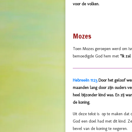
voor de volken.
Mozes
Toen Mozes geroepen werd om Israë
bemoedigde God hem met
“Ik zal
Hebreeën 11:23
Door het geloof wer
maanden lang door zijn ouders ve
heel bijzonder kind was. En zij wa
de koning.
Uit deze tekst is op te maken da
God een doel had met dit kind. Z
bevel van de koning te negeren.